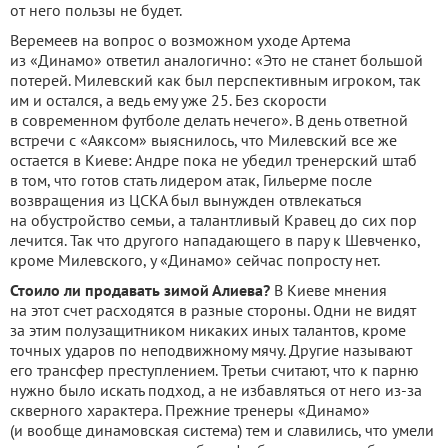
от него пользы не будет.
Веремеев на вопрос о возможном уходе Артема
из «Динамо» ответил аналогично: «Это не станет большой
потерей. Милевский как был перспективным игроком, так
им и остался, а ведь ему уже 25. Без скорости
в современном футболе делать нечего». В день ответной
встречи с «Аяксом» выяснилось, что Милевский все же
остается в Киеве: Андре пока не убедил тренерский штаб
в том, что готов стать лидером атак, Гильерме после
возвращения из ЦСКА был вынужден отвлекаться
на обустройство семьи, а талантливый Кравец до сих пор
лечится. Так что другого нападающего в пару к Шевченко,
кроме Милевского, у «Динамо» сейчас попросту нет.
Стоило ли продавать зимой Алиева?
В Киеве мнения
на этот счет расходятся в разные стороны. Одни не видят
за этим полузащитником никаких иных талантов, кроме
точных ударов по неподвижному мячу. Другие называют
его трансфер преступлением. Третьи считают, что к парню
нужно было искать подход, а не избавляться от него из-за
скверного характера. Прежние тренеры «Динамо»
(и вообще динамовская система) тем и славились, что умели