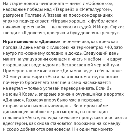
На старте нового чемпионата — ничья с «Оболонью»,
надсадные победы над «Таврией» и «Металлургом»,
разгром в Полтаве. А Газзаев на пресс-конференциях
упрямо подчеркивает: «Играли хорошо, к футболистам
никаких претензий», — да чехвостит судей. И Игорь Суркис
твердит: «Я доверял, доверяю и буду доверять тренеру».
Игра нынешнего «Динамо»
переменчива, как киевская
погода. В день матча с «Аяксом» на термометрах +40, зато
наутро по-осеннему холодно и дождь. Следующий день
манит на улицу ярким солнцем и чистым небом — и вдруг
огорошивает водопадом из беспросветной черной тучи.
Примерно так же киевское «Динамо» ведет себя на поле.
20 минут оно жарит «Аякс» на открытом огне, но потом
почему-то бросает это занятие и само насаживается
на вертел — только успевай переворачивать. Если бы
не юный Коваль, впервые в жизни очутившийся в воротах
«Динамо», Газзаеву впору было уже в перерыве
отправляться паковать чемоданы. Во втором тайме
динамовцев вообще не рассмотреть, на поле один
сплошной «Аякс», но едва киевляне пропускают и остаются
вдесятером, как снова становятся похожими на команду
и скоро добиваются равновесия. Ни один термометр