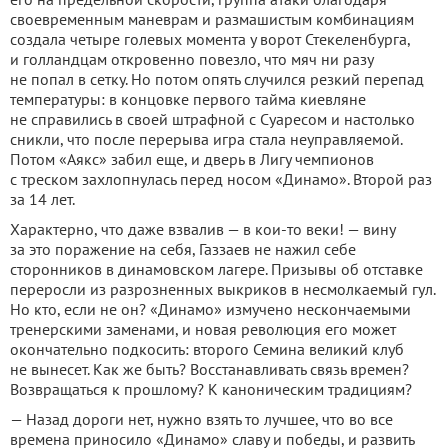
своевременным маневрам и размашистым комбинациям
создала четыре голевых момента у ворот Стекеленбурга,
и голландцам откровенно повезло, что мяч ни разу
не попал в сетку. Но потом опять случился резкий перепад
температуры: в концовке первого тайма киевляне
не справились в своей штрафной с Суаресом и настолько
сникли, что после перерыва игра стала неуправляемой.
Потом «Аякс» забил еще, и дверь в Лигу чемпионов
с треском захлопнулась перед носом «Динамо». Второй раз
за 14 лет.
Характерно, что даже взвалив — в кои-то веки! — вину
за это поражение на себя, Газзаев не нажил себе
сторонников в динамовском лагере. Призывы об отставке
переросли из разрозненных выкриков в несмолкаемый гул.
Но кто, если не он? «Динамо» измучено нескончаемыми
тренерскими заменами, и новая революция его может
окончательно подкосить: второго Семина великий клуб
не вынесет. Как же быть? Восстанавливать связь времен?
Возвращаться к прошлому? К каноническим традициям?
— Назад дороги нет, нужно взять то лучшее, что во все
времена приносило «Динамо» славу и победы, и развить