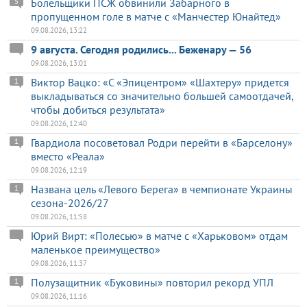
Болельщики ПСЖ обвинили Забарного в
5
пропущенном голе в матче с «Манчестер Юнайтед»
09.08.2026, 13:22
9 августа. Сегодня родились... Беженару — 56
09.08.2026, 13:01
Виктор Вацко: «С «Эпицентром» «Шахтеру» придется
1
выкладываться со значительно большей самоотдачей,
чтобы добиться результата»
09.08.2026, 12:40
Гвардиола посоветовал Родри перейти в «Барселону»
1
вместо «Реала»
09.08.2026, 12:19
Названа цель «Левого Берега» в чемпионате Украины
1
сезона-2026/27
09.08.2026, 11:58
Юрий Вирт: «Полесью» в матче с «Харьковом» отдам
маленькое преимущество»
09.08.2026, 11:37
Полузащитник «Буковины» повторил рекорд УПЛ
1
09.08.2026, 11:16