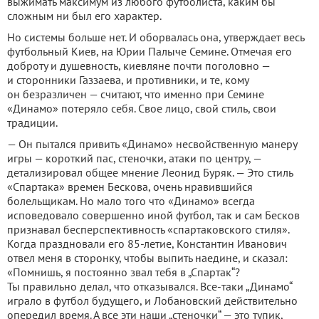
выжимать максимум из любого футболиста, каким бы
сложным ни был его характер.
Но системы больше нет. И оборвалась она, утверждает весь
футбольный Киев, на Юрии Палыче Семине. Отмечая его
доброту и душевность, киевляне почти поголовно —
и сторонники Газзаева, и противники, и те, кому
он безразличен — считают, что именно при Семине
«Динамо» потеряло себя. Свое лицо, свой стиль, свои
традиции.
— Он пытался привить «Динамо» несвойственную манеру
игры — короткий пас, стеночки, атаки по центру, —
детализировал общее мнение Леонид Буряк. — Это стиль
«Спартака» времен Бескова, очень нравившийся
болельщикам. Но мало того что «Динамо» всегда
исповедовало совершенно иной футбол, так и сам Бесков
признавал бесперспективность «спартаковского стиля».
Когда праздновали его 85-летие, Константин Иванович
отвел меня в сторонку, чтобы выпить наедине, и сказал:
«Помнишь, я постоянно звал тебя в „Спартак“?
Ты правильно делал, что отказывался. Все-таки „Динамо“
играло в футбол будущего, и Лобановский действительно
опередил время. А все эти наши „стеночки“ — это тупик,