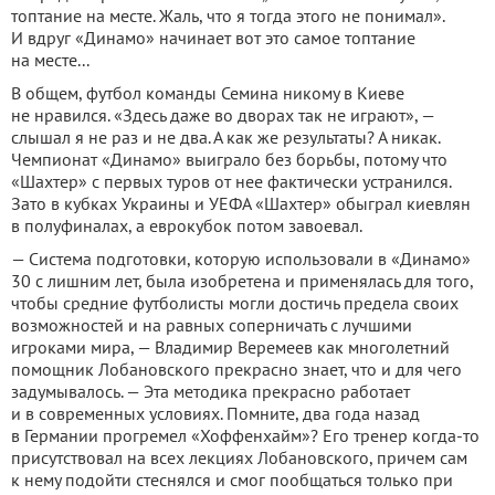
топтание на месте. Жаль, что я тогда этого не понимал».
И вдруг «Динамо» начинает вот это самое топтание
на месте...
В общем, футбол команды Семина никому в Киеве
не нравился. «Здесь даже во дворах так не играют», —
слышал я не раз и не два. А как же результаты? А никак.
Чемпионат «Динамо» вы­играло без борьбы, потому что
«Шахтер» с первых туров от нее фактически устранился.
Зато в кубках Украины и УЕФА «Шахтер» обыграл киевлян
в полуфиналах, а еврокубок потом завоевал.
— Система подготовки, которую использовали в «Динамо»
30 с лишним лет, была изобретена и применялась для того,
чтобы средние футболисты могли достичь предела своих
возможностей и на равных соперничать с лучшими
игроками мира, — Владимир Веремеев как многолетний
помощник Лобановского прекрасно знает, что и для чего
задумывалось. — Эта методика прекрасно работает
и в современных условиях. Помните, два года назад
в Германии прогремел «Хоффенхайм»? Его тренер когда-то
присутствовал на всех лекциях Лобановского, причем сам
к нему подойти стеснялся и смог пообщаться только при