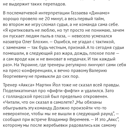
не выдержит таких перепадов.
В послематчевой интерпретации Газзаева «Динамо»
хорошо провело не 20 минут, а весь первый тайм,
во втором же игру сломал судья, а не команда сама себе.
«Я критиковать не люблю, но тут просто не понимаю, зачем
он пускает людям пыль в глаза, — невесело усмехался
назавтра Олег Блохин. — Ошибся, не угадал с тактикой,
с заменами — так будь честным, признай. А то сегодня судьи
помешали, в следующий раз жара, дождь, плохое поле —
а сам вроде как и не виноват в неудачах. И так каждый
раз». На Украине, где тренеры регулярно линчуют сами себя
на пресс-конференциях, к вечно правому Валерию
Георгиевичу не привыкли до сих пор.
Тренер «Аякса» Мартин Йол тоже не сказал всей правды.
Поделикатничал про «фифти-фифти» и удалился. Зато
с голландской прессой был предельно откровенен.
«Читали, что он сказал в самолете? „Мы обязаны
обыгрывать эту команду. Должно произойти что-то
невероятное, чтобы мы не вышли в следующий раунд“, —
сообщил при встрече Владимир Веремеев. — И это „Аякс“,
которому мы после жеребьевки радовались как самому