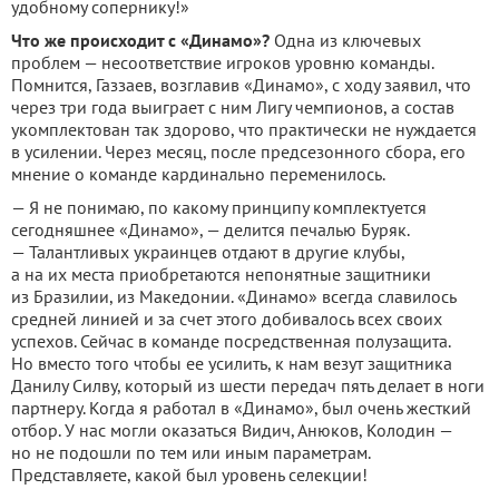
удобному сопернику!»
Что же происходит с «Динамо»?
Одна из ключевых
проблем — несоответствие игроков уровню команды.
Помнится, Газзаев, возглавив «Динамо», с ходу заявил, что
через три года выиграет с ним Лигу чемпионов, а состав
укомплектован так здорово, что практически не нуждается
в усилении. Через месяц, после предсезонного сбора, его
мнение о команде кардинально переменилось.
— Я не понимаю, по какому принципу комплектуется
сегодняшнее «Динамо», — делится печалью Буряк.
— Талантливых украинцев отдают в другие клубы,
а на их места приобретаются непонятные защитники
из Бразилии, из Македонии. «Динамо» всегда славилось
средней линией и за счет этого добивалось всех своих
успехов. Сейчас в команде посредственная полузащита.
Но вместо того чтобы ее усилить, к нам везут защитника
Данилу Силву, который из шести передач пять делает в ноги
партнеру. Когда я работал в «Динамо», был очень жесткий
отбор. У нас могли оказаться Видич, Анюков, Колодин —
но не подошли по тем или иным параметрам.
Представляете, какой был уровень селекции!