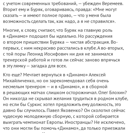
с учетом современных требований, — убежден Веремеев.
Вторит ему и Буряк, оговариваясь, правда: «Мне могут
сказать — и имеют полное право, — что у меня была
возможность сделать так, как надо, а я не справился».
Многие, к слову, считают, что Буряк на главную роль
в «Динамо» подошел бы идеально. Но рассуждения
о втором пришествии Буряка — чистая абстракция. Во-
первых, с ним некрасиво расстались в клубе. А во-вторых,
с той поры Леонид Иосифович ни дня не занимался
тренерской работой и готов ли сейчас заново впрячься
в эту лямку — загадка для всех.
Кто еще? Мечтает вернуться в «Динамо» Алексей
Михайличенко, но он зарекомендовал себя очень
несмелым тренером — и в «Динамо», и в сборной
в решающих матчах слишком осторожничал. Олег Блохин?
Он никогда не скрывал желания трудиться в родном клубе,
но если бы Суркис хотел предложить ему должность, это
давно бы случилось. Павел Яковенко? Он сколотил сейчас
чудесную молодежную сборную, с которой собирается
выиграть чемпионат Европы. Иностранцы? Не исключено,
что они могли бы помочь «Динамо», да только приезжали