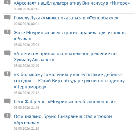
«Арсенал» нашёл альтернативу Винисиусу в «Интере»
1
09.08.2026, 02:15
Ромелу Лукаку может оказаться в «Фенербахче»
09.08.2026, 00:01
Жозе Моуринью ввел строгие правила для игроков
5
«Реала»
08.08.2026, 23:08
«Атлетико» принял окончательное решение по
Хулиану Альваресу
08.08.2026, 22:40
«К большому сожалению у нас есть такие дебилы-
5
соседи», — Юрий Вирт об ударе русни по стадиону
«Черноморец»
08.08.2026, 22:12
Сеск Фабрегас: «Моуринью необыкновенный»
08.08.2026, 21:46
Официально. Бруно Гимарайнш стал игроком
2
«Арсенала»
08.08.2026, 21:20