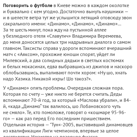
Поговорить о футболе
в Киеве можно в каждом околотке
и буквально с кем угодно. Достаточно вынуть наушники —
и в шелесте ветра тут же услышится летящий отовсюду звон
сакрального имени: «Динамо», «Динамо», «Динамо»...
За те шесть минут, пока жду на пустынной аллее
у безлюдного отеля «Славутич» Владимира Веремеева,
до меня доносятся целых три надрывных диалога о самом
главном. Таксисты справа у дороги вспоминают вчерашний
матч с «Аяксом», прохожие юноши спорят, уйдет ли
Милевский, а два солидных дядьки в светлых костюмах
и белых мокасинах, едва выбравшись из джипов и наскоро
облобызавшись, выпаливают почти хором: «Ну шо, хнать
надо Хазика. Никакой ихры! Шо такоэ?».
У «Динамо» опять проблемы. Очередная сложная пора.
Которая по счету — уже никто не берется считать. Деды
вспоминают 70-й год, за который «Маслова убрали», и 84-
й, «када „Динамо“ так валилось, шо Лобановского чуть
не смяло». Те, кто помоложе, говорят о «кошмаре 95-96-
го» — как раз перед Его последним пришествием.
Отдельная история — "Тун«-2005, выставивший динамовцев
из квалификации Лиги чемпионов, впервые за целое
десятилетие. Несмотря на позорное фиаско