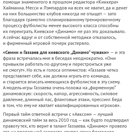
помощи знаменитого в прошлом редактора «Киккера»
Хайманна. Месси и Лэмпардов на всех не хватит, да и денег
на них большинство клубов никогда не отыщет — зато
благодаря грамотно спланированному тренировочному
процессу футболисты менее высокого класса способны
их переиграть. Киевское «Динамо» не раз это доказывало.
А сейчас вдруг и от собственной методики отказалось,
и фирменный игровой почерк растеряло.
«Семин и Газзаев для киевского „Динамо“ чужаки»
— и эта
фраза встречалась мне в беседах неоднократно. «Они
привыкли работать по-другому и перестроиться уже
не смогут». Но есть и голоса оптимистов: «Газзаев четко
представляет себе, как должна играть его команда,
и старается вписать имеющихся футболистов в эту схему.
А модель игры Газзаева очень похожа на „фирменную“
динамовскую: скорость, напор, агрессивность, силовое
давление, длинный пас, фланговые атаки, прессинг. Беда
в том, что ему не хватает квалифицированных игроков».
Первый тайм ответной встречи с «Аяксом» — лучший
динамовский тайм за весь 2010 год — как будто подтвердил
правоту тех, кто верит в талант Газзаева. «Динамо» провело
его на предельной скорости, группа атаки благодаря