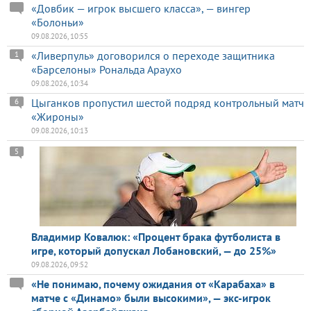
«Довбик — игрок высшего класса», — вингер
«Болоньи»
09.08.2026, 10:55
«Ливерпуль» договорился о переходе защитника
1
«Барселоны» Рональда Араухо
09.08.2026, 10:34
Цыганков пропустил шестой подряд контрольный матч
6
«Жироны»
09.08.2026, 10:13
5
Владимир Ковалюк: «Процент брака футболиста в
игре, который допускал Лобановский, — до 25%»
09.08.2026, 09:52
«Не понимаю, почему ожидания от «Карабаха» в
матче с «Динамо» были высокими», — экс-игрок