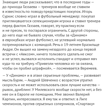
Знающие люди рассказывают, что в последние годы —
до прихода Газзаева — тренеров вообще не ставили
в известность по поводу предстоящих покупок. Игорь
Суркис словно играл в футбольный менеджер: покупал
приглянувшегося селекционерам игрока и ставил тренера
перед фактом. Газзаев, говорят, эту практику если
и не пресек, то постарался ограничить. С другой стороны,
до него еще не бывало случая, чтобы за «Динамо»
в еврокубках играл футболист, не успевший нормально
потренироваться с командой. Речь о 19-летнем бразильце
Андре. Он вышел на замену незадолго до конца первой
встречи с «Аяксом», ничего толкового сделать не смог
и не успел, вызвался исполнить стандарт и отправил мяч
куда-то на трибуну. «Привезли человека из-за океана,
чтобы он пробил штрафной», — посмеивается Веремеев.
— У «Динамо» и в атаке серьезные проблемы, — развивает
мысль Буряк. — Андрей Шевченко с возрастом утратил
скорость и не может использовать свои лучшие качества —
рывок, дриблинг. У Милевского вообще скорости нет, а без
нее он в Европе не помощник. Мне звонил Валерий
Карпин, интересовался. Я ему так и ответил: в Лиге
чемпионов, против серьезных соперников, «Спартаку»