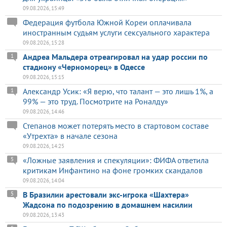
09.08.2026, 15:49
Федерация футбола Южной Кореи оплачивала
иностранным судьям услуги сексуального характера
09.08.2026, 15:28
Андреа Мальдера отреагировал на удар россии по
1
стадиону «Черноморец» в Одессе
09.08.2026, 15:15
Александр Усик: «Я верю, что талант — это лишь 1%, а
1
99% — это труд. Посмотрите на Роналду»
09.08.2026, 14:46
Степанов может потерять место в стартовом составе
«Утрехта» в начале сезона
09.08.2026, 14:25
«Ложные заявления и спекуляции»: ФИФА ответила
5
критикам Инфантино на фоне громких скандалов
09.08.2026, 14:04
В Бразилии арестовали экс-игрока «Шахтера»
5
Жадсона по подозрению в домашнем насилии
09.08.2026, 13:43