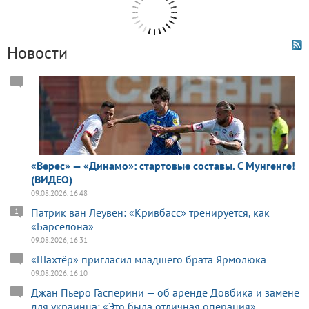
Новости
«Верес» — «Динамо»: стартовые составы. С Мунгенге!
(ВИДЕО)
09.08.2026, 16:48
Патрик ван Леувен: «Кривбасс» тренируется, как
1
«Барселона»
09.08.2026, 16:31
«Шахтёр» пригласил младшего брата Ярмолюка
09.08.2026, 16:10
Джан Пьеро Гасперини — об аренде Довбика и замене
для украинца: «Это была отличная операция»