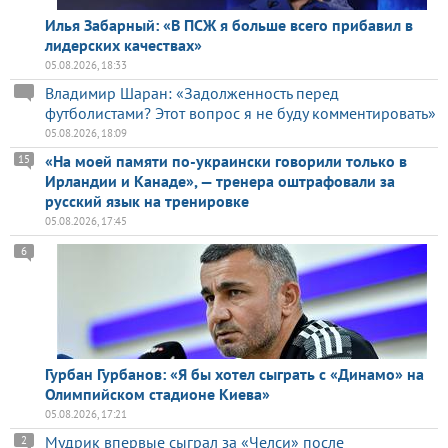
Илья Забарный: «В ПСЖ я больше всего прибавил в
лидерских качествах»
05.08.2026, 18:33
Владимир Шаран: «Задолженность перед
футболистами? Этот вопрос я не буду комментировать»
05.08.2026, 18:09
«На моей памяти по-украински говорили только в
15
Ирландии и Канаде», — тренера оштрафовали за
русский язык на тренировке
05.08.2026, 17:45
6
Гурбан Гурбанов: «Я бы хотел сыграть с «Динамо» на
Олимпийском стадионе Киева»
05.08.2026, 17:21
Мудрик впервые сыграл за «Челси» после
2