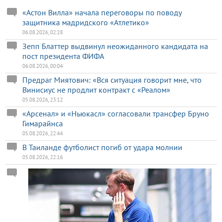
«Астон Вилла» начала переговоры по поводу
защитника мадридского «Атлетико»
06.08.2026, 02:28
Зепп Блаттер выдвинул неожиданного кандидата на
пост президента ФИФА
06.08.2026, 00:04
Предраг Миятович: «Вся ситуация говорит мне, что
Винисиус не продлит контракт с «Реалом»
05.08.2026, 23:12
«Арсенал» и «Ньюкасл» согласовали трансфер Бруно
Гимарайнса
05.08.2026, 22:44
В Таиланде футболист погиб от удара молнии
05.08.2026, 22:16