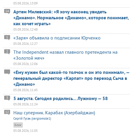
05.08.2026, 13:09
Артем Милевский: «Я хочу наконец увидеть
14
«Динамо». Нормальное «Динамо», которое понимает,
как хочет играть»
05.08.2026, 12:48
«Заря» объявила о подписании Юрченко
1
05.08.2026, 12:27
The Independent назвал главного претендента на
2
«Золотой мяч»
05.08.2026, 12:06
«Ему нужен был какой-то толчок и он это понимал», —
генеральный директор «Карпат» про переход Сыча в
«Динамо»
05.08.2026, 11:45
5 августа. Сегодня родились... Лужному — 58
3
05.08.2026, 11:24
Наш суперник. Карабах (Азербайджан)
12
Сергій Гусак (sergiomole1)
Блог
05.08.2026, 11:05