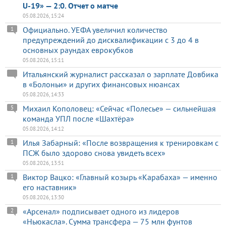
U-19» — 2:0. Отчет о матче
05.08.2026, 15:24
Официально. УЕФА увеличил количество
1
предупреждений до дисквалификации с 3 до 4 в
основных раундах еврокубков
05.08.2026, 15:11
Итальянский журналист рассказал о зарплате Довбика
в «Болоньи» и других финансовых нюансах
05.08.2026, 14:33
Михаил Кополовец: «Сейчас «Полесье» — сильнейшая
5
команда УПЛ после «Шахтёра»
05.08.2026, 14:12
Илья Забарный: «После возвращения к тренировкам с
1
ПСЖ было здорово снова увидеть всех»
05.08.2026, 13:51
Виктор Вацко: «Главный козырь «Карабаха» — именно
1
его наставник»
05.08.2026, 13:30
«Арсенал» подписывает одного из лидеров
2
«Ньюкасла». Сумма трансфера — 75 млн фунтов