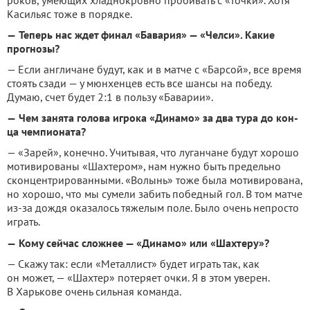
роков, умеющих хладнокров­но пробивать с «точки». Хотя
Касильяс тоже в порядке.
—
Теперь нас ждет финал «Бавария» — «Челси». Какие
прогнозы?
— Если англичане будут, как и в матче с «Барсой», все время
стоять сзади — у мюнхенцев есть все шансы на по­беду.
Думаю, счет будет 2:1 в пользу «Баварии».
—
Чем занята голова игрока «Динамо» за два тура до кон­
ца чемпионата?
— «Зарей», конечно. Учи­тывая, что луганчане будут хорошо
мотивированы «Шахтером», нам нужно быть предельно
сконцентриро­ванными. «Волынь» тоже бы­ла мотивирована,
но хоро­шо, что мы сумели забить победный гол. В том матче
из-за дождя оказалось тяже­лым поле. Было очень непро­сто
играть.
—
Кому сейчас сложнее — «Динамо» или «Шахтеру»?
— Скажу так: если «Метал­лист» будет играть так, как
он может, — «Шахтер» потеря­ет очки. Я в этом уверен.
В Харькове очень сильная ко­манда.