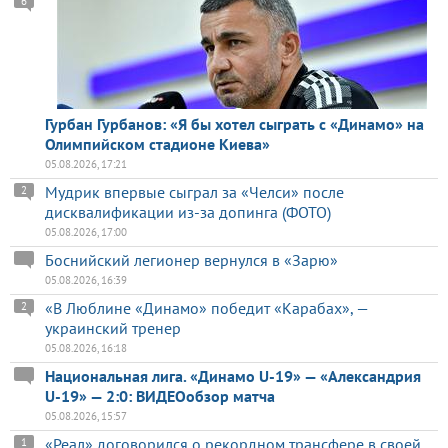
6
Гурбан Гурбанов: «Я бы хотел сыграть с «Динамо» на
Олимпийском стадионе Киева»
05.08.2026, 17:21
Мудрик впервые сыграл за «Челси» после
2
дисквалификации из-за допинга (ФОТО)
05.08.2026, 17:00
Боснийский легионер вернулся в «Зарю»
05.08.2026, 16:39
«В Люблине «Динамо» победит «Карабах», —
2
украинский тренер
05.08.2026, 16:18
Национальная лига. «Динамо U-19» — «Александрия
U-19» — 2:0: ВИДЕОобзор матча
05.08.2026, 15:57
«Реал» договорился о рекордном трансфере в своей
1