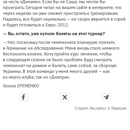
за честь «Динамо». Если бы не Саша, мы могли бы
проиграть. Сегодня читал на вашем сайте в интернете, что
через неделю он уже смо­жет приступить к трениров­кам.
Надеюсь, все будет нор­мально — он скоро вернется в строй
и будет готовиться к Евро-2012.
—
Вы, кстати, уже купили билеты на этот турнир?
— Нет, поскольку после чемпионата планирую по­ехать
в Германию на обследо­вание. Меня вновь стало не­много
беспокоить колено. Хо­чу пройти курс лечения, что­бы
в следующем сезоне не было проблем. Буду смотреть
чемпионат на диване и бо­леть, само собой, за сборную
Украины. В этой команде у меня много друзей — как
из моего клуба, так из «Днепра».
Галина ЕРЕМЕНКО
Спорт-Экспресс в Украине