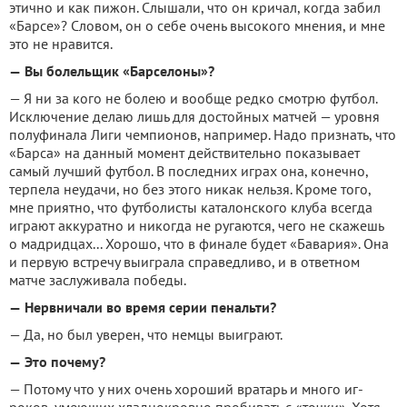
этично и как пи­жон. Слышали, что он кри­чал, когда забил
«Барсе»? Словом, он о себе очень вы­сокого мнения, и мне
это не нравится.
—
Вы болельщик «Барсело­ны»?
— Я ни за кого не болею и вообще редко смотрю фут­бол.
Исключение делаю лишь для достойных матчей — уровня
полуфинала Лиги чемпионов, например. Надо признать, что
«Барса» на данный момент действи­тельно показывает
самый лучший футбол. В последних играх она, конечно,
терпела неудачи, но без этого никак нельзя. Кроме того,
мне при­ятно, что футболисты каталонского клуба всегда
игра­ют аккуратно и никогда не ругаются, чего не скажешь
о мадридцах... Хорошо, что в финале будет «Бавария». Она
и первую встречу выиграла справедливо, и в ответном
матче заслуживала победы.
—
Нервничали во время се­рии пенальти?
— Да, но был уверен, что немцы выиграют.
—
Это почему?
— Потому что у них очень хороший вратарь и много иг­