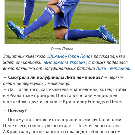
Горан Попов
Защитник киевского
«Динамо»
Горан Попов
рассказал, чего
ждет от концовки
чемпионата Украины
, а также поделился
впечатлениями от полуфинальных баталии
Лиги чемпионов
.
—
Смотрели ли полуфиналы Лиги чемпионов?
— первым
делом интересуюсь у маке­донца.
— Да. После того, как выле­тела «Барселона», хотел, что­бы
и «Реал» тоже проиграл. Просто в составе мадридцев
я не люблю двух игроков — Криштиану Роналду и Пепе.
—
Почему?
— Потому что считаю их непорядочными футболи­стами.
Пепе всегда очень грязно играет — бьет всех по ногам.
А Криштиану после забитого гола ведет себя не совсем