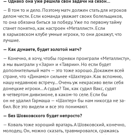
—
Однако она уже решила свои задачи на сезон...
— В том то и дело. Поэтому матч должен стать для игро­ков
делом чести. Если ко­манда уважает своих болель­щиков,
то она обязана бить­ся за победу. Уже по первому тайму
станет понятно, как настроен «Металлист». Если
в харьковском клубе умные игроки, то они докажут, что
лучшие.
—
Как думаете, будет золо­той матч?
— Конечно, я хочу, чтобы горняки проиграли «Метал­листу»,
а мы выиграли у «За­ри» и «Таврии». Но если будет
дополнительный матч — это тоже хорошо. Докажем всей
стране, что «Динамо» силь­нее «Шахтера». Как вспомню,
нашу недавнюю встречу... Очень уж некрасиво вели се­бя
донецкие игроки... А су­дья? Так, как судил Вакс, су­дят
в четвертом дивизионе, в каком-то селе. Если бы
он не удалил Гармаша — «Шах­тер» бы нам никогда не за­
бил. Все это видели и все это понимают.
—
Без Шовковского будет непросто?
— Коваль тоже хороший вратарь. А Шовковский, ко­нечно,
молодец. Он, можно сказать, травмировался, сражаясь