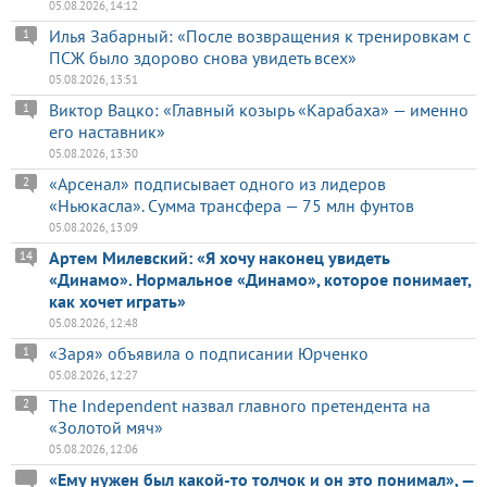
05.08.2026, 14:12
Илья Забарный: «После возвращения к тренировкам с
1
ПСЖ было здорово снова увидеть всех»
05.08.2026, 13:51
Виктор Вацко: «Главный козырь «Карабаха» — именно
1
его наставник»
05.08.2026, 13:30
«Арсенал» подписывает одного из лидеров
2
«Ньюкасла». Сумма трансфера — 75 млн фунтов
05.08.2026, 13:09
Артем Милевский: «Я хочу наконец увидеть
14
«Динамо». Нормальное «Динамо», которое понимает,
как хочет играть»
05.08.2026, 12:48
«Заря» объявила о подписании Юрченко
1
05.08.2026, 12:27
The Independent назвал главного претендента на
2
«Золотой мяч»
05.08.2026, 12:06
«Ему нужен был какой-то толчок и он это понимал», —