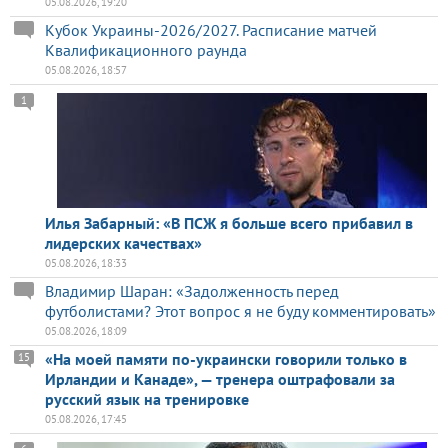
05.08.2026, 19:20
Кубок Украины-2026/2027. Расписание матчей
Квалификационного раунда
05.08.2026, 18:57
1
Илья Забарный: «В ПСЖ я больше всего прибавил в
лидерских качествах»
05.08.2026, 18:33
Владимир Шаран: «Задолженность перед
футболистами? Этот вопрос я не буду комментировать»
05.08.2026, 18:09
«На моей памяти по-украински говорили только в
15
Ирландии и Канаде», — тренера оштрафовали за
русский язык на тренировке
05.08.2026, 17:45