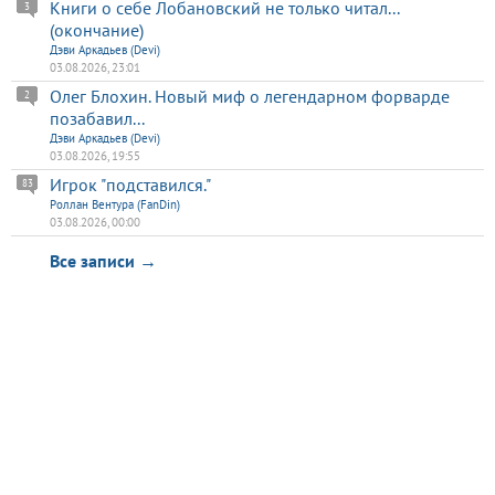
Книги о себе Лобановский не только читал...
3
(окончание)
Дэви Аркадьев (Devi)
03.08.2026, 23:01
Олег Блохин. Новый миф о легендарном форварде
2
позабавил...
Дэви Аркадьев (Devi)
03.08.2026, 19:55
Игрок "подставился."
83
Роллан Вентура (FanDin)
03.08.2026, 00:00
Все записи →