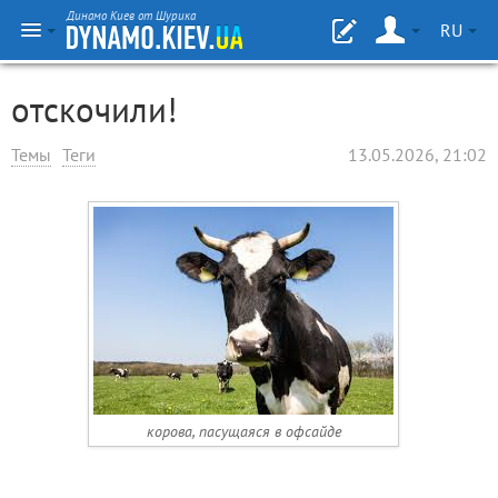
Динамо Киев от Шурика
RU
отскочили!
Темы
Теги
13.05.2026, 21:02
корова, пасущаяся в офсайде