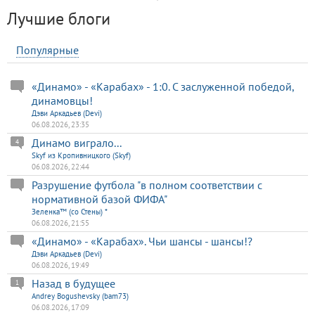
Лучшие блоги
Популярные
«Динамо» - «Карабах» - 1:0. С заслуженной победой,
динамовцы!
Дэви Аркадьев (Devi)
06.08.2026, 23:35
Динамо виграло...
4
Skyf из Кропивницкого (Skyf)
06.08.2026, 22:44
Разрушение футбола "в полном соответствии с
нормативной базой ФИФА"
Зеленка™ (со Стены) *
06.08.2026, 21:55
«Динамо» - «Карабах». Чьи шансы - шансы!?
Дэви Аркадьев (Devi)
06.08.2026, 19:49
Назад в будущее
1
Andrey Bogushevsky (bam73)
06.08.2026, 17:09