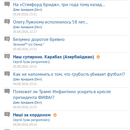
На «Стэмфорд Бридж», три года тому назад...
Дэви Аркадьев (Devi)
05.08.2026, 23:11
Олегу Лужному исполнилось 58 лет...
5
Дэви Аркадьев (Devi)
05.08.2026, 22:27
Безумно дорогое бревно
18
Зеленка™ (со Стены) *
05.08.2026, 13:32
Наш суперник. Карабах (Азербайджан)
13
Сергій Гусак (sergiomole1)
05.08.2026, 10:15
Как не напомнить о том, что грубость убивает футбол!?
1
Дэви Аркадьев (Devi)
04.08.2026, 23:21
Поможет ли Трамп Инфантино усидеть в кресле
президента ФИФА!?
Дэви Аркадьев (Devi)
04.08.2026, 22:13
Наші за кордоном
7
Сергій Гусак (sergiomole1)
04.08.2026, 09:14