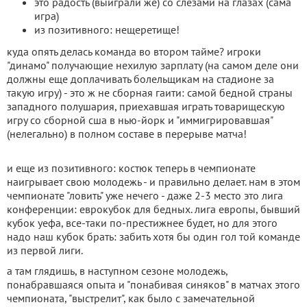
это радость (выиграли же) со слезами на глазах (сама
игра)
из позитивного: нещеретище!
куда опять делась команда во втором тайме? игроки
"динамо" получающие нехилую зарплату (на самом деле они
должны еще доплачивать болельщикам на стадионе за
такую игру) - это ж не сборная гаити: самой бедной страны
западного полушария, приехавшая играть товарищескую
игру со сборной сша в нью-йорк и "иммигрировавшая"
(нелегально) в полном составе в перерыве матча!
и еще из позитивного: костюк теперь в чемпионате
наигрывает свою молодежь - и правильно делает. нам в этом
чемпионате "ловить" уже нечего - даже 2-3 место это лига
конференции: еврoкубок для бедных. лига европы, бывший
кубок уефа, все-таки по-престижнее будет, но для этого
надо наш кубок брать: забить хотя бы один гол той команде
из первой лиги.
а там глядишь, в наступном сезоне молодежь,
понабравшаяся опыта и "понабивая синяков" в матчах этого
чемпионата, "выстрелит", как было c замечательной