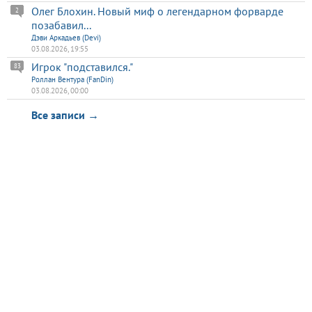
Олег Блохин. Новый миф о легендарном форварде
2
позабавил...
Дэви Аркадьев (Devi)
03.08.2026, 19:55
Игрок "подставился."
83
Роллан Вентура (FanDin)
03.08.2026, 00:00
Все записи →