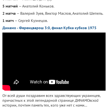
5 матчей
— Анатолий Коньков.
2 матча
— Валерий Зуев, Виктор Маслов, Анатолий Шепель.
1 матч
— Сергей Кузнецов.
Динамо - Ференцварош 3:0, финал Кубка кубков 1975
От всей души поздравим всех здравствующих украинцев,
причастных к этой легендарной странице
ДИНАМОвской
истории, почтим память тех, кого уже нет с нами...