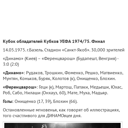
Кубок обладателей Кубков УЕФА 1974/75. Финал
14.05.1975. г.Базель. Стадион «Санкт-Якоб». 30,000 зрителей
«Динамо» (Киев) – «Ференцварош» (Будапешт, Венгрия) -
3:0 (2:0)
«Динамо»
: Рудаков, Трошкин, Фоменко, Решко, Матвиенко,
Мунтян, Коньков, Буряк, Колотов (к), Онищенко, Блохин.
«Ференцварош»
: Геци (к), Мартош, Патаки, Медьеши, Юхас,
Роб, Сабо, Нилаши (Онхауз, 60), Мате, Муха, Мадьяр.
Голы
: Онищенко (17, 39), Блохин (66).
Остановленные мгновенья, как говорят об иллюстрациях,
того счастливого для
ДИНАМОвцев
дня.