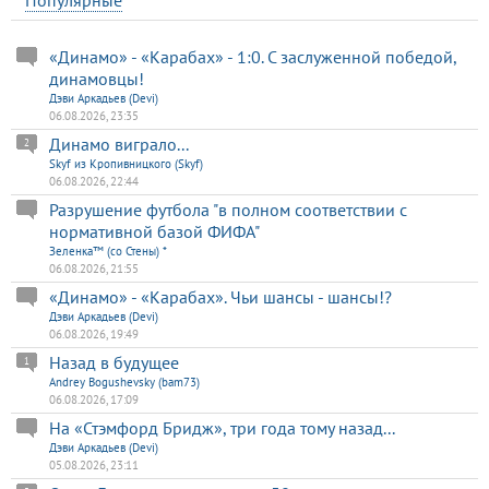
«Динамо» - «Карабах» - 1:0. С заслуженной победой,
динамовцы!
Дэви Аркадьев (Devi)
06.08.2026, 23:35
Динамо виграло...
2
Skyf из Кропивницкого (Skyf)
06.08.2026, 22:44
Разрушение футбола "в полном соответствии с
нормативной базой ФИФА"
Зеленка™ (со Стены) *
06.08.2026, 21:55
«Динамо» - «Карабах». Чьи шансы - шансы!?
Дэви Аркадьев (Devi)
06.08.2026, 19:49
Назад в будущее
1
Andrey Bogushevsky (bam73)
06.08.2026, 17:09
На «Стэмфорд Бридж», три года тому назад...
Дэви Аркадьев (Devi)
05.08.2026, 23:11