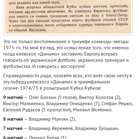
Это не только воспоминание о триумфе команды-звезды
1975-го. На мой взгляд, это осмысление того, что именно
тогда киевское «Динамо» заставило Европу всерьёз
говорить об украинском футболе, украинских тренерах и
футболистах. И говорить с восторгом!
Справедливости ради, назовём всех, кто внёс свою лепту в
эту победу киевского «Динамо» в триумфальном
сезоне-1974/75 в розыгрыше Кубка Кубков:
9 матчей
— Олег Блохин (5 голов), Виктор Колотов (2),
Виктор Матвиенко, Владимир Онищенко (7), Стефан Решко,
Евгений Рудаков (5 пропустил), Михаил Фоменко.
8 матчей
— Владимир Мунтян (2).
7 матчей
— Владимир Веремеев, Владимир Трошкин.
6 матчей
— Леонид Буряк (1).