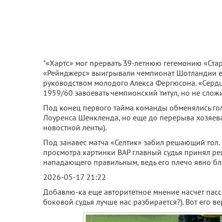
"«Хартс» мог прервать 39-летнюю гегемонию «Ста
«Рейнджерс» выигрывали чемпионат Шотландии еще
руководством молодого Алекса Фергюсона. «Сердц
1959/60 завоевать чемпионский титул, но не слож
Под конец первого тайма команды обменялись гол
Лоуренса Шенкленда, но еще до перерыва хозяева 
новостной ленты).
Под занавес матча «Селтик» забил решающий гол. 
просмотра картинки ВАР главный судья принял ре
нападающего правильным, ведь его плечо явно бл
2026-05-17 21:22
Добавлю-ка еще авторитетное мнение насчет пасси
боковой судья лучше нас разбирается?). Вот его ве