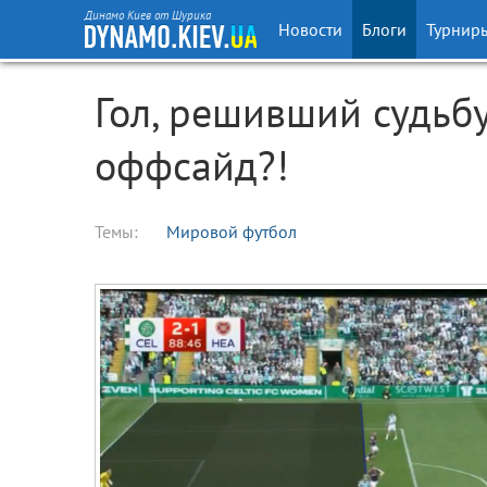
Динамо Киев от Шурика
Новости
Блоги
Турнир
Гол, решивший судьб
оффсайд?!
Темы:
Мировой футбол