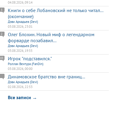
04.08.2026, 09:14
Книги о себе Лобановский не только читал...
3
(окончание)
Дэви Аркадьев (Devi)
03.08.2026, 23:01
Олег Блохин. Новый миф о легендарном
2
форварде позабавил...
Дэви Аркадьев (Devi)
03.08.2026, 19:55
Игрок "подставился."
83
Роллан Вентура (FanDin)
03.08.2026, 00:00
Динамовское братство вне границ...
Дэви Аркадьев (Devi)
02.08.2026, 22:53
Все записи →