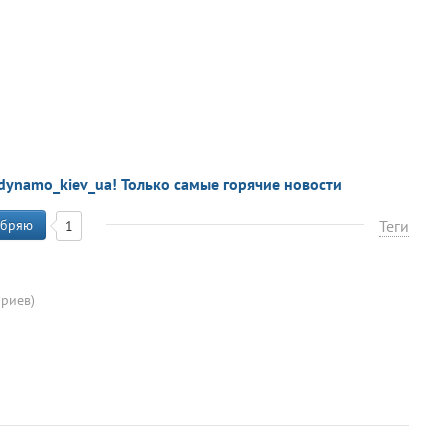
dynamo_kiev_ua! Только самые горячие новости
бряю
Теги
1
риев)