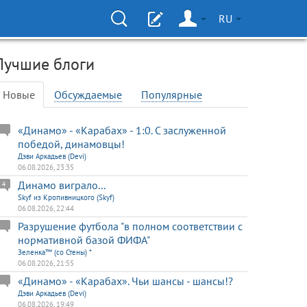
RU
Лучшие блоги
Новые
Обсуждаемые
Популярные
«Динамо» - «Карабах» - 1:0. С заслуженной
победой, динамовцы!
Дэви Аркадьев (Devi)
06.08.2026, 23:35
Динамо виграло...
4
Skyf из Кропивницкого (Skyf)
06.08.2026, 22:44
Разрушение футбола "в полном соответствии с
нормативной базой ФИФА"
Зеленка™ (со Стены) *
06.08.2026, 21:55
«Динамо» - «Карабах». Чьи шансы - шансы!?
Дэви Аркадьев (Devi)
06.08.2026, 19:49