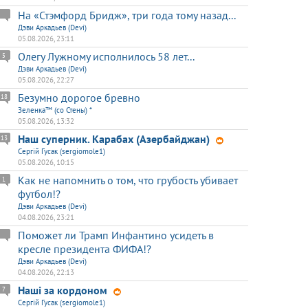
На «Стэмфорд Бридж», три года тому назад...
Дэви Аркадьев (Devi)
05.08.2026, 23:11
Олегу Лужному исполнилось 58 лет...
5
Дэви Аркадьев (Devi)
05.08.2026, 22:27
Безумно дорогое бревно
18
Зеленка™ (со Стены) *
05.08.2026, 13:32
Наш суперник. Карабах (Азербайджан)
13
Сергій Гусак (sergiomole1)
05.08.2026, 10:15
Как не напомнить о том, что грубость убивает
1
футбол!?
Дэви Аркадьев (Devi)
04.08.2026, 23:21
Поможет ли Трамп Инфантино усидеть в
кресле президента ФИФА!?
Дэви Аркадьев (Devi)
04.08.2026, 22:13
Наші за кордоном
7
Сергій Гусак (sergiomole1)