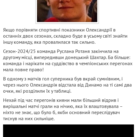
Якщо порівняти спортивні показники Олександрії в
останніх двох сезонах, складно буде в усьому світі знайти
іншу команду, яка провалилася так сильно.
Сезон-2024/25 команда Руслана Ротаня закінчила на
другому місці, випередивши донецький Шахтар. Ба більше:
команда і нарікати на суддівство в чемпіонських перегонах
мала повне право!
В одному з матчів гол суперника був вкрай сумнівним, і
через нього Олександрія відстала від Динамо на ті самі два
очки, які розділили їх у таблиці.
Нехай під час перегонів кияни мали більший відрив і
вирішальні матчі грали на нічию, яка їх влаштовувала –
ніхто не знає, що було б, якби основний переслідувач
тиснув на них сильніше.