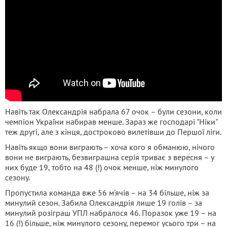
Навіть так Олександрія набрала 67 очок – були сезони, коли
чемпіон України набирав менше. Зараз же господарі "Ніки"
теж другі, але з кінця, достроково вилетівши до Першої ліги.
Навіть якщо вони виграють – хоча кого я обманюю, нічого
вони не виграють, безвиграшна серія триває з вересня – у
них буде 19, тобто на 48 (!) очок менше, ніж минулого
сезону.
Пропустила команда вже 56 м'ячів – на 34 більше, ніж за
минулий сезон. Забила Олександрія лише 19 голів – за
минулий розіграш УПЛ набралося 46. Поразок уже 19 – на
16 (!) більше, ніж минулого сезону, перемог усього три – на