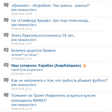
«Динамо» - «Карабах». Чьи шансы - шансы!?
Дэви Аркадьев (Devi)
06.08.2026, 19:49
На «Стэмфорд Бридж», три года тому назад...
Дэви Аркадьев (Devi)
05.08.2026, 23:11
Олегу Лужному исполнилось 58 лет...
5
Дэви Аркадьев (Devi)
05.08.2026, 22:27
Безумно дорогое бревно
18
Зеленка™ (со Стены) *
05.08.2026, 13:32
Наш суперник. Карабах (Азербайджан)
13
Сергій Гусак (sergiomole1)
05.08.2026, 10:15
Как не напомнить о том, что грубость убивает футбол!?
1
Дэви Аркадьев (Devi)
04.08.2026, 23:21
Поможет ли Трамп Инфантино усидеть в кресле
президента ФИФА!?
Дэви Аркадьев (Devi)
04.08.2026, 22:13