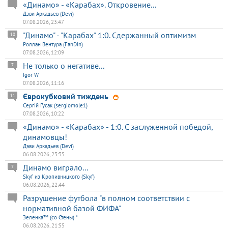
«Динамо» - «Карабах». Откровение...
Дэви Аркадьев (Devi)
07.08.2026, 23:47
"Динамо" - "Карабах" 1:0. Сдержанный оптимизм
10
Роллан Вентура (FanDin)
07.08.2026, 12:09
Не только о негативе...
7
Igor W
07.08.2026, 11:16
Єврокубковий тиждень
11
Сергій Гусак (sergiomole1)
07.08.2026, 10:22
«Динамо» - «Карабах» - 1:0. С заслуженной победой,
динамовцы!
Дэви Аркадьев (Devi)
06.08.2026, 23:35
Динамо виграло...
7
Skyf из Кропивницкого (Skyf)
06.08.2026, 22:44
Разрушение футбола "в полном соответствии с
нормативной базой ФИФА"
Зеленка™ (со Стены) *
06.08.2026, 21:55