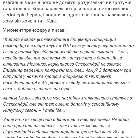
взагалі ні з ким нічого не домігся, роздягальня не зрозуміє
гарантовано. Коли паралельно ще й натовп незрозумілих
легіонерів беруть, і водночас одного легіонера залишають,
хоча він хоче піти... Мда.
У момент трансферу я писав:
"
Кирило Ковалець переходить в Епіцентр! Найкращий
бомбардир в історії клубу в УПЛ взяв участь у перших матчах
сезону, потім був відсторонений від першої команди – і ось,
перейшов вільним агентом до конкурента в боротьбі за
виживання. Можливо, керівництво Олександрії не вважає
Епіцентр реальним конкурентом, але... Чому? З балансом гри
ситуація у новачка краща, з обороною теж, тренер
досвідченіший. А від "срібного" складу не залишилося нічого –
самі ж добили останнє, що було
.
Артем Козак, звісно, не має настільки унікального статусу в
Олександрії, але він теж сильно допоміг у сенсаційному
минулому сезоні – і теж іде
...
Зате на їхнє місце приходять нові й нові легіонери. Не зараз,
вони приїхали ще влітку – але суть не змінюється,
віцечемпіонів видавлюють заради незрозуміло кого. Всі ці
жоти і кастільйо приїхали з дуже різних (навіть якщо країни