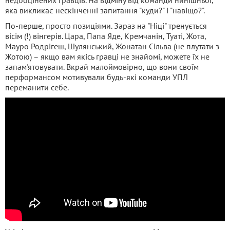
недооцінених гравців. На відміну від команди нинішньої,
яка викликає нескінченні запитання "куди?" і "навіщо?".
По-перше, просто позиціями. Зараз на "Ніці" тренується
вісім (!) вінгерів. Цара, Папа Яде, Кремчанін, Туаті, Жота,
Мауро Родрігеш, Шулянський, Жонатан Сільва (не плутати з
Жотою) – якщо вам якісь гравці не знайомі, можете їх не
запам'ятовувати. Вкрай малоймовірно, що вони своїм
перформансом мотивували будь-які команди УПЛ
переманити себе.