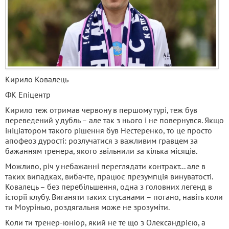
Кирило Ковалець
ФК Епіцентр
Кирило теж отримав червону в першому турі, теж був
переведений у дубль – але так з нього і не повернувся. Якщо
ініціатором такого рішення був Нестеренко, то це просто
апофеоз дурості: розлучатися з важливим гравцем за
бажанням тренера, якого звільнили за кілька місяців.
Можливо, річ у небажанні переглядати контракт... але в
таких випадках, вибачте, працює презумпція винуватості.
Ковалець – без перебільшення, одна з головних легенд в
історії клубу. Виганяти таких стусанами – погано, навіть коли
ти Моурінью, роздягальня може не зрозуміти.
Коли ти тренер-юніор, який не те що з Олександрією, а