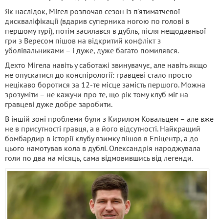
Як наслідок, Мігел розпочав сезон із п'ятиматчевої
дискваліфікації (вдарив суперника ногою по голові в
першому турі), потім засилався в дубль, після нещодавньої
гри з Вересом пішов на відкритий конфлікт з
уболівальниками – і дуже, дуже багато помилявся.
Дехто Мігела навіть у саботажі звинувачує, але навіть якщо
не опускатися до конспірології: гравцеві стало просто
нецікаво боротися за 12-те місце замість першого. Можна
зрозуміти – не кажучи про те, що рік тому клуб міг на
гравцеві дуже добре заробити.
В іншій зоні проблеми були з Кирилом Ковальцем – але вже
не в присутності гравця, а в його відсутності. Найкращий
бомбардир в історії клубу взимку пішов в Епіцентр, а до
цього намотував кола в дублі. Олександрія народжувала
голи по два на місяць, сама відмовившись від легенди.