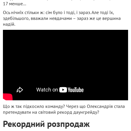
17 менше...
Ось нічиїх стільки ж: сім було і тоді, і зараз. Але тоді їх,
здебільшого, вважали невдачами – зараз же це вершина
надій.
Що ж так підкосило команду? Через що Олександрія стала
претендувати на світовий рекорд даунгрейду?
Рекордний розпродаж