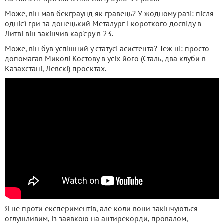
Може, він мав бекграунд як гравець? У жодному разі: після
однієї гри за донецький Металург і короткого досвіду в
Литві він закінчив кар'єру в 23.
Може, він був успішний у статусі асистента? Теж ні: просто
допомагав Миколі Костову в усіх його (Сталь, два клуби в
Казахстані, Левскі) проєктах.
Я не проти експериментів, але коли вони закінчуються
оглушливим, із заявкою на антирекорди, провалом,