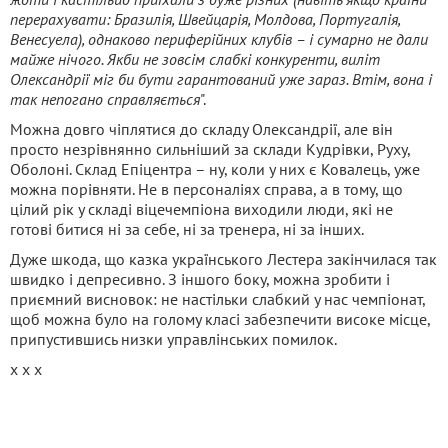
перерахувати: Бразилія, Швейцарія, Молдова, Португалія,
Венесуела), однаково периферійних клубів – і сумарно не дали
майже нічого. Якби не зовсім слабкі конкуренти, виліт
Олександрії міг би бути гарантований уже зараз. Втім, вона і
так непогано справляється
".
Можна довго чіплятися до складу Олександрії, але він
просто незрівнянно сильніший за склади Кудрівки, Руху,
Оболоні. Склад Епіцентра – ну, коли у них є Ковалець, уже
можна порівняти. Не в персоналіях справа, а в тому, що
цілий рік у складі віцечемпіона виходили люди, які не
готові битися ні за себе, ні за тренера, ні за інших.
Дуже шкода, що казка українського Лестера закінчилася так
швидко і депресивно. З іншого боку, можна зробити і
приємний висновок: не настільки слабкий у нас чемпіонат,
щоб можна було на голому класі забезпечити високе місце,
припустившись низки управлінських помилок.
х х х