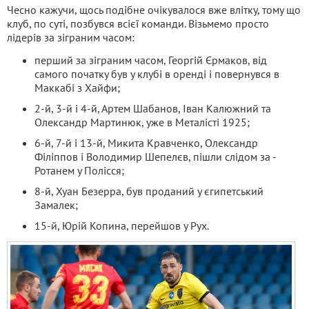
Чесно кажучи, щось подібне очікувалося вже влітку, тому що
клуб, по суті, позбувся всієї команди. Візьмемо просто
лідерів за зіграним часом:
перший за зіграним часом, Георгій Єрмаков, від
самого початку був у клубі в оренді і повернувся в
Маккабі з Хайфи;
2-й, 3-й і 4-й, Артем Шабанов, Іван Калюжний та
Олександр Мартинюк, уже в Металісті 1925;
6-й, 7-й і 13-й, Микита Кравченко, Олександр
Філіппов і Володимир Шепелєв, пішли слідом за -
Ротанем у Полісся;
8-й, Хуан Безерра, був проданий у єгипетський
Замалек;
15-й, Юрій Копина, перейшов у Рух.