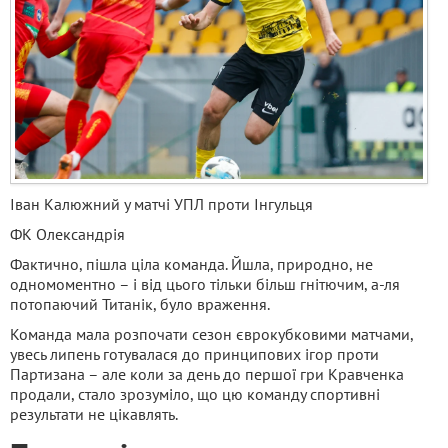
Іван Калюжний у матчі УПЛ проти Інгульця
ФК Олександрія
Фактично, пішла ціла команда. Йшла, природно, не
одномоментно – і від цього тільки більш гнітючим, а-ля
потопаючий Титанік, було враження.
Команда мала розпочати сезон єврокубковими матчами,
увесь липень готувалася до принципових ігор проти
Партизана – але коли за день до першої гри Кравченка
продали, стало зрозуміло, що цю команду спортивні
результати не цікавлять.