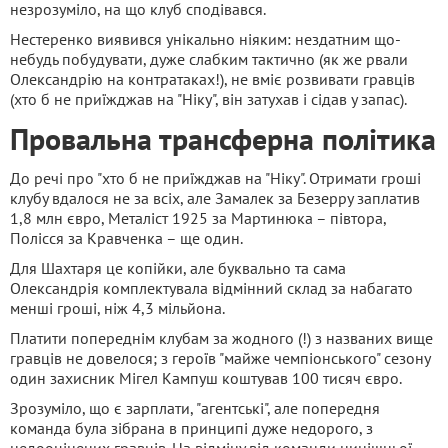
незрозуміло, на що клуб сподівався.
Нестеренко виявився унікально ніяким: нездатним що-
небудь побудувати, дуже слабким тактично (як же рвали
Олександрію на контратаках!), не вміє розвивати гравців
(хто б не приїжджав на "Ніку", він затухав і сідав у запас).
Провальна трансферна політика
До речі про "хто б не приїжджав на "Ніку". Отримати гроші
клубу вдалося не за всіх, але Замалек за Безерру заплатив
1,8 млн євро, Металіст 1925 за Мартинюка – півтора,
Полісся за Кравченка – ще один.
Для Шахтаря це копійки, але буквально та сама
Олександрія комплектувала відмінний склад за набагато
менші гроші, ніж 4,3 мільйона.
Платити попереднім клубам за жодного (!) з названих вище
гравців не довелося; з героїв "майже чемпіонського" сезону
один захисник Мігел Кампуш коштував 100 тисяч євро.
Зрозуміло, що є зарплати, "агентські", але попередня
команда була зібрана в принципі дуже недорого, з