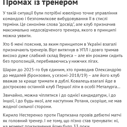
Промах із тренером
У такій ситуації були потрібні ювелірно точне управління
командою і безпомилкове вибудовування її в стислі
терміни. Це синоніми слова "досвід", але клуб призначив
максимально недосвідченого тренера, якого в принципі
можна уявити.
Хто б мені пояснив, за яким принципом в Україні взагалі
призначають тренерів. Вірт витягнув в УПЛ і довго тримав
високо дуже слабкий склад Вереса – але він роками сидить
без пропозицій, перебиваючись у нижчих лігах.
Шаран до 2025-го був єдиним, хто приводив Олександрію
до медалей (бронзових, у сезоні-2018/19) – але його клуб
вважав за краще тримати в дублі. Ковалець взагалі йде в
достроково останній клуб Першої ліги в особі Металурга...
Звичайно, можна чіплятися і до однієї кандидатури, і до
іншої, і до будь-якої, але наступник Ротаня, скоріше, не мав
жодної сильної сторони.
Кирило Нестеренко проти Партизана провів дебютні матчі
як головний тренер. І не тому, що пізно став тренувати: ні,
на момент призначення йому було 33 роки.