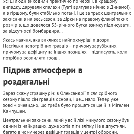
Усі ці люди виходили практично по черзі і, в кращому
випадку, дарували спалахи (Туаті врятував нічию з Динамо!),
а в гіршому, були стабільно погані. І це за трьох центральних
захисників на весь сезон, за дірки на правому фланзі таких
розмірів, що довелося 35-річного Бутка взимку підписувати,
за відсутності бомбардира...
Якась маячня, яка викликає найпохмуріші підозри.
Настільки непотрібних гравців – причому зарубіжних,
причому за дефіциту на інших позиціях – підписують, коли
потрібно розпиляти гроші.
Підрив атмосфери в
роздягальні
Зараз скажу страшну річ: в Олександрії після срібного
сезону пішло сім гравців основи, і це... мало. Тепер уже
зовсім очевидно, що треба було прощатися ще й із Мігелем
Кампушем.
Центральний захисник, який у всій лізі минулого сезону був
одним із найкращих, дуже хотів піти влітку. Не відпустили,
багато в чому через дефіцит гравців у центрі оборони.