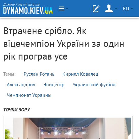
Динамо Киев от Шурика
RU
Втрачене срібло. Як
віцечемпіон України за один
рік програв усе
Темы:
Руслан Ротань
Кирилл Ковалец
Александрия
Эпицентр
Украинский футбол
Чемпионат Украины
ТОЧКИ ЗОРУ