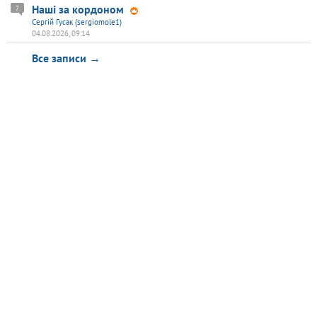
Наші за кордоном
7
Сергій Гусак (sergiomole1)
04.08.2026, 09:14
Все записи →