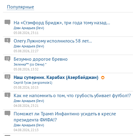
Популярные
На «Стэмфорд Бридж», три года тому назад...
Дэви Аркадьев (Devi)
05.08.2026, 23:11
Олегу Лужному исполнилось 58 лет...
5
Дэви Аркадьев (Devi)
05.08.2026, 22:27
Безумно дорогое бревно
15
Зеленка™ (со Стены) *
05.08.2026, 13:32
Наш суперник. Карабах (Азербайджан)
13
Сергій Гусак (sergiomole1)
05.08.2026, 10:15
Как не напомнить о том, что грубость убивает футбол!?
1
Дэви Аркадьев (Devi)
04.08.2026, 23:21
Поможет ли Трамп Инфантино усидеть в кресле
президента ФИФА!?
Дэви Аркадьев (Devi)
04.08.2026, 22:13