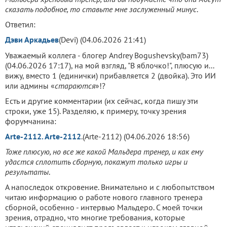
сказать подобное, то ставьте мне заслуженный минус
.
Ответил:
Дэви Аркадьев
(Devi) (04.06.2026 21:41)
Уважаемый коллега - блогер Andrey Bogushevsky(bam73)
(04.06.2026 17:17), на мой взгляд, "В яблочко!", плюсую и...
вижу, вместо 1 (единички) прибавляется 2 (двойка). Это ИИ
или админы «
стараются
»!?
Есть и другие комментарии (их сейчас, когда пишу эти
строки, уже 15). Разделяю, к примеру, точку зрения
форумчанина:
Arte-2112. Arte-2112
.(Arte-2112) (04.06.2026 18:56)
Тоже плюсую, но все же какой Мальдера тренер, и как ему
удастся сплотить сборную, покажут только игры и
результаты
.
А напоследок откровение. Внимательно и с любопытством
читаю информацию о работе нового главного тренера
сборной, особенно - интервью Мальдеро. С моей точки
зрения, отрадно, что многие требования, которые