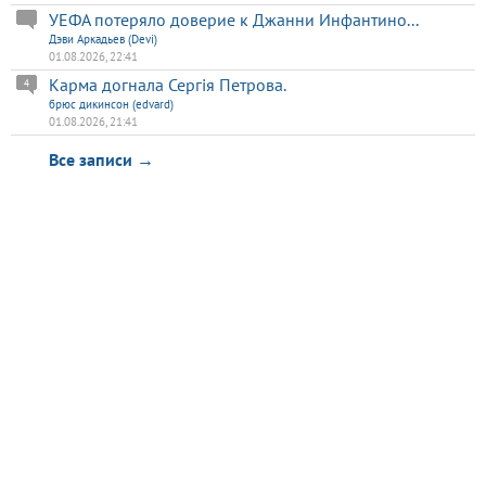
УЕФА потеряло доверие к Джанни Инфантино...
Дэви Аркадьев (Devi)
01.08.2026, 22:41
Карма догнала Сергія Петрова.
4
брюс дикинсон (edvard)
01.08.2026, 21:41
Все записи →