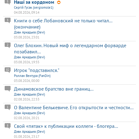
Наші за кордоном
5
Сергій Гусак (sergiomole1)
04.08.2026, 09:14
Книги о себе Лобановский не только читал...
3
(окончание)
Дэви Аркадьев (Devi)
03.08.2026, 23:01
Олег Блохин. Новый миф о легендарном форварде
2
позабавил...
Дэви Аркадьев (Devi)
03.08.2026, 19:55
Игрок "подставился."
82
Роллан Вентура (FanDin)
03.08.2026, 00:00
Динамовское братство вне границ...
Дэви Аркадьев (Devi)
02.08.2026, 22:53
О Валентине Белькевиче. Его открытости и честности...
1
Дэви Аркадьев (Devi)
02.08.2026, 20:21
Свой «пятак» к публикации коллеги - блогера...
8
Дэви Аркадьев (Devi)
01.08.2026, 23:17