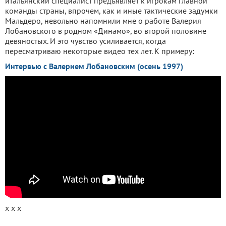
итальянский специалист предъявляет к игрокам главной
команды страны, впрочем, как и иные тактические задумки
Мальдеро, невольно напомнили мне о работе Валерия
Лобановского в родном «Динамо», во второй половине
девяностых. И это чувство усиливается, когда
пересматриваю некоторые видео тех лет. К примеру:
Интервью с Валерием Лобановским (осень 1997)
х х х