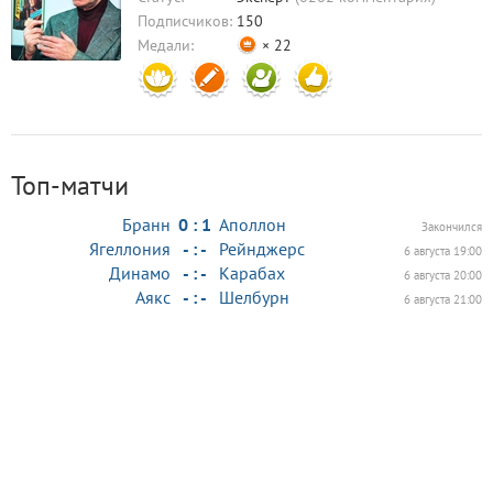
Подписчиков:
150
Медали:
× 22
Топ-матчи
Бранн
0 : 1
Аполлон
Закончился
Ягеллония
- : -
Рейнджерс
6 августа 19:00
Динамо
- : -
Карабах
6 августа 20:00
Аякс
- : -
Шелбурн
6 августа 21:00