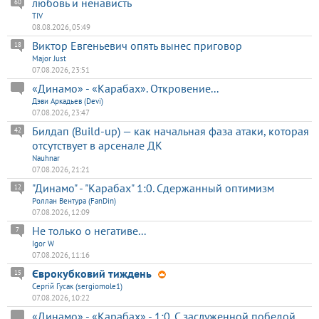
любовь и ненависть
60
TIV
08.08.2026, 05:49
Виктор Евгеньевич опять вынес приговор
18
Major Just
07.08.2026, 23:51
«Динамо» - «Карабах». Откровение...
Дэви Аркадьев (Devi)
07.08.2026, 23:47
Билдап (Build-up) — как начальная фаза атаки, которая
42
отсутствует в арсенале ДК
Nauhnar
07.08.2026, 21:21
"Динамо" - "Карабах" 1:0. Сдержанный оптимизм
12
Роллан Вентура (FanDin)
07.08.2026, 12:09
Не только о негативе...
7
Igor W
07.08.2026, 11:16
Єврокубковий тиждень
15
Сергій Гусак (sergiomole1)
07.08.2026, 10:22
«Динамо» - «Карабах» - 1:0. С заслуженной победой,