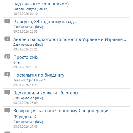
над сильным соперником)
Роллан Вентура (FanDin)
10.08.2026, 01:10
9 августа, 84 года тому назад...
1
Дэви Аркадьев (Devi)
09.08.2026, 21:55
Андрей Баль, которого помнят в Украине и Израиле...
1
Дэви Аркадьев (Devi)
09.08.2026, 20:21
Просто сміх.
33
Олег
09.08.2026, 19:31
Ностальгия по билдингу
6
Зеленка™ (со Стены) *
09.08.2026, 14:23
Вдохновили коллеги - блогеры...
Дэви Аркадьев (Devi)
08.08.2026, 23:09
Возвращаясь к напечатанному. Спецоперация
"Мундиаль"
Дэви Аркадьев (Devi)
08.08.2026, 17:43