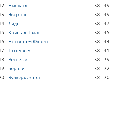
12
Ньюкасл
38
49
13
Эвертон
38
49
14
Лидс
38
47
15
Кристал Пэлас
38
45
16
Ноттингем Форест
38
44
17
Тоттенхэм
38
41
18
Вест Хэм
38
39
19
Бернли
38
22
20
Вулверхэмптон
38
20