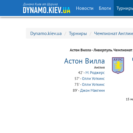
Динамо Киев от Шурика
Новости
Блоги
Турнир
Dynamo.kiev.ua
/
Турниры
/
Чемпионат Англии
Астон Вилла - Ливерпуль.
Чемпионат
Астон Вилла
Англия
42' -
M. Роджерс
57' -
Олли Уоткинс
73' -
Олли Уоткинс
89' -
Джон Макгинн
15 м