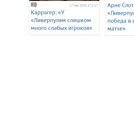
Арне Слот
2
17 мая 2026 в 11:17
Каррагер: «У
«Ливерпу
«Ливерпулям слишком
победа в
много слабых игроков»
матче»