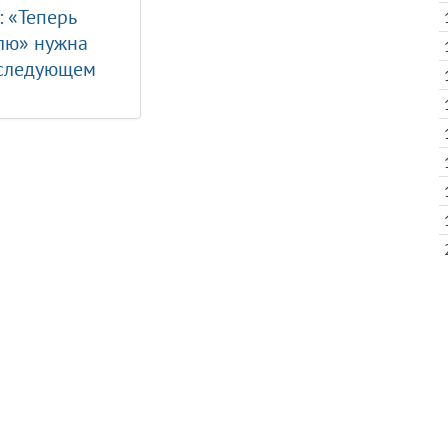
: «Теперь
лю» нужна
 следующем