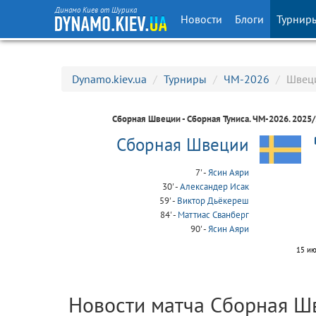
Динамо Киев от Шурика
Новости
Блоги
Турнир
Dynamo.kiev.ua
/
Турниры
/
ЧМ-2026
/
Швеци
Сборная Швеции - Сборная Туниса.
ЧМ-2026
. 2025
Сборная Швеции
7' -
Ясин Аяри
30' -
Александер Исак
59' -
Виктор Дьёкереш
84' -
Маттиас Сванберг
90' -
Ясин Аяри
15 ию
Новости матча Сборная Шв