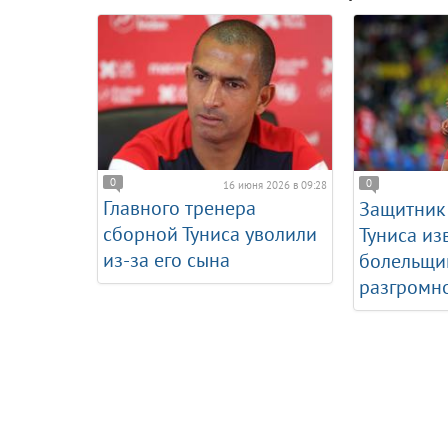
0
0
16 июня 2026 в 09:28
Главного тренера
Защитник
сборной Туниса уволили
Туниса из
из-за его сына
болельщи
разгромн