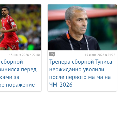
25
15 июня 2026 в 22:40
15 июня 2026 в 21:22
 сборной
Тренера сборной Туниса
винился перед
неожиданно уволили
ками за
после первого матча на
ое поражение
ЧМ-2026