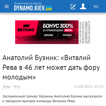
Динамо Киев от Шурика
RU
Анатолий Бузник: «Виталий
Рева в 46 лет может дать фору
молодым»
Темы
Теги
15.08.2021, 19:35
Заслуженный тренер Украины Анатолий Бузник высказался
о звездном вратаре команды Виталии Реве.