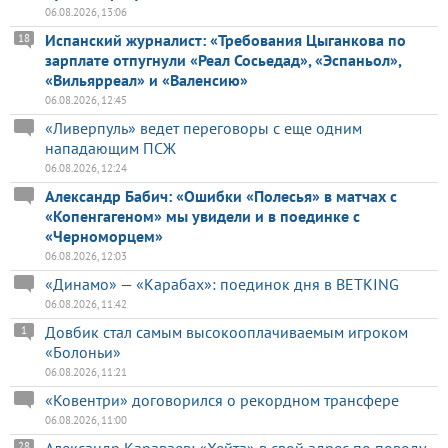
06.08.2026, 13:06
Испанский журналист: «Требования Цыганкова по
18
зарплате отпугнули «Реал Сосьедад», «Эспаньол»,
«Вильярреал» и «Валенсию»
06.08.2026, 12:45
«Ливерпуль» ведет переговоры с еще одним
нападающим ПСЖ
06.08.2026, 12:24
Александр Бабич: «Ошибки «Полесья» в матчах с
«Копенгагеном» мы увидели и в поединке с
«Черноморцем»
06.08.2026, 12:03
«Динамо» — «Карабах»: поединок дня в BETKING
06.08.2026, 11:42
Довбик стал самым высокооплачиваемым игроком
1
«Болоньи»
06.08.2026, 11:21
«Ковентри» договорился о рекордном трансфере
06.08.2026, 11:00
Александр Караваев: «Хейта» в свой адрес по поводу
28