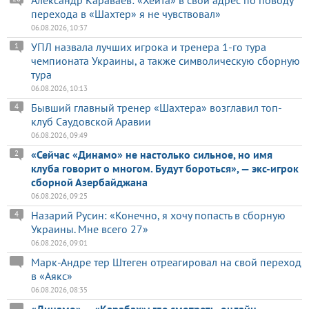
перехода в «Шахтер» я не чувствовал»
06.08.2026, 10:37
УПЛ назвала лучших игрока и тренера 1-го тура
1
чемпионата Украины, а также символическую сборную
тура
06.08.2026, 10:13
Бывший главный тренер «Шахтера» возглавил топ-
4
клуб Саудовской Аравии
06.08.2026, 09:49
«Сейчас «Динамо» не настолько сильное, но имя
2
клуба говорит о многом. Будут бороться», — экс-игрок
сборной Азербайджана
06.08.2026, 09:25
Назарий Русин: «Конечно, я хочу попасть в сборную
4
Украины. Мне всего 27»
06.08.2026, 09:01
Марк-Андре тер Штеген отреагировал на свой переход
в «Аякс»
06.08.2026, 08:35
«Динамо» — «Карабах»: где смотреть, онлайн