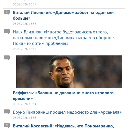
06.08.2026, 16:57
Виталий Лисицкий: «Динамо» забьет на один мяч
2
больше»
06.08.2026, 16:36
Илья Близнюк: «Многое будет зависеть от того,
насколько надежно «Динамо» сыграет в обороне.
Пока что с этим проблемы»
06.08.2026, 16:15
Раффаэль: «Блохин не давал мне много игрового
времени»
06.08.2026, 15:54
Бруно Гимарайнш прошел медосмотр для «Арсенала»
06.08.2026, 15:33
Виталий Косовский: «Надеюсь, что Пономаренко,
9