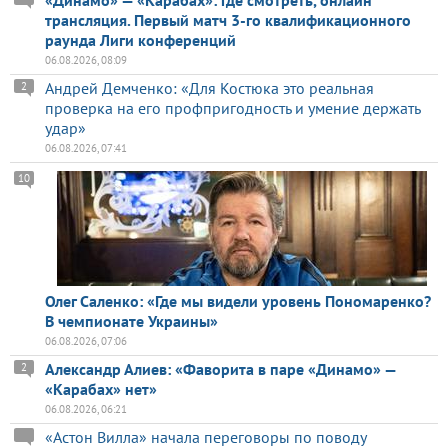
трансляция. Первый матч 3-го квалификационного
раунда Лиги конференций
06.08.2026, 08:09
Андрей Демченко: «Для Костюка это реальная
2
проверка на его профпригодность и умение держать
удар»
06.08.2026, 07:41
10
Олег Саленко: «Где мы видели уровень Пономаренко?
В чемпионате Украины»
06.08.2026, 07:06
Александр Алиев: «Фаворита в паре «Динамо» —
2
«Карабах» нет»
06.08.2026, 06:21
«Астон Вилла» начала переговоры по поводу