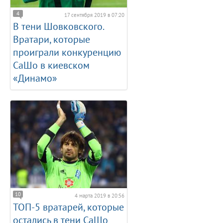
4
17 сентября 2019 в 07:20
В тени Шовковского.
Вратари, которые
проиграли конкуренцию
СаШо в киевском
«Динамо»
10
4 марта 2019 в 20:56
ТОП-5 вратарей, которые
остались в тени СаШо