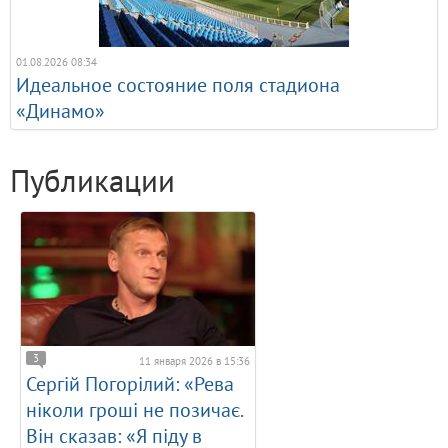
01.08.2026 08:34
Идеальное состояние поля стадиона
«Динамо»
Публикации
3
11 января 2026 в 15:36
Сергій Погорілий: «Рева
ніколи гроші не позичає.
Він сказав: «Я піду в