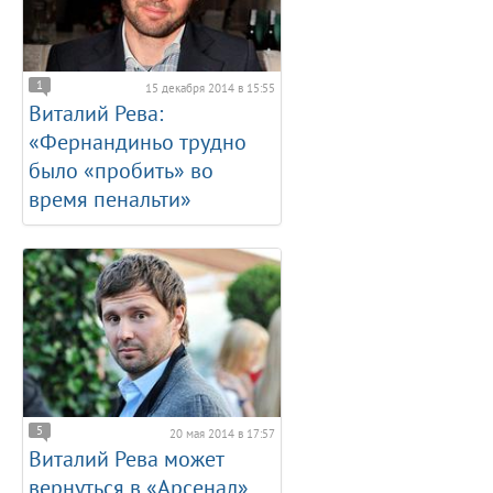
1
15 декабря 2014 в 15:55
Виталий Рева:
«Фернандиньо трудно
было «пробить» во
время пенальти»
5
20 мая 2014 в 17:57
Виталий Рева может
вернуться в «Арсенал»