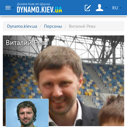
Динамо Киев от Шурика
RU
Dynamo.kiev.ua
/
Персоны
/
Виталий Рева
Виталий Рева