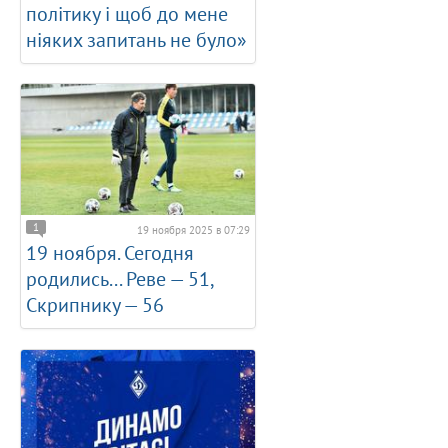
політику і щоб до мене
ніяких запитань не було»
1
19 ноября 2025 в 07:29
19 ноября. Сегодня
родились... Реве — 51,
Скрипнику — 56