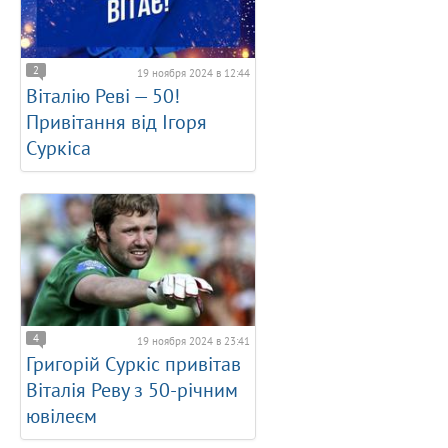
2
19 ноября 2024 в 12:44
Віталію Реві — 50!
Привітання від Ігоря
Суркіса
4
19 ноября 2024 в 23:41
Григорій Суркіс привітав
Віталія Реву з 50-річним
ювілеєм