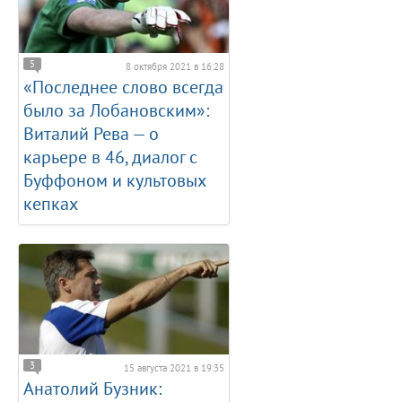
5
8 октября 2021 в 16:28
«Последнее слово всегда
было за Лобановским»:
Виталий Рева — о
карьере в 46, диалог с
Буффоном и культовых
кепках
3
15 августа 2021 в 19:35
Анатолий Бузник: