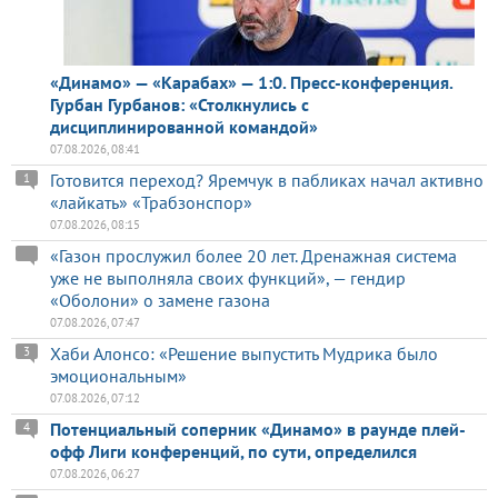
«Динамо» — «Карабах» — 1:0. Пресс-конференция.
Гурбан Гурбанов: «Столкнулись с
дисциплинированной командой»
07.08.2026, 08:41
Готовится переход? Яремчук в пабликах начал активно
1
«лайкать» «Трабзонспор»
07.08.2026, 08:15
«Газон прослужил более 20 лет. Дренажная система
уже не выполняла своих функций», — гендир
«Оболони» о замене газона
07.08.2026, 07:47
Хаби Алонсо: «Решение выпустить Мудрика было
3
эмоциональным»
07.08.2026, 07:12
Потенциальный соперник «Динамо» в раунде плей-
4
офф Лиги конференций, по сути, определился
07.08.2026, 06:27