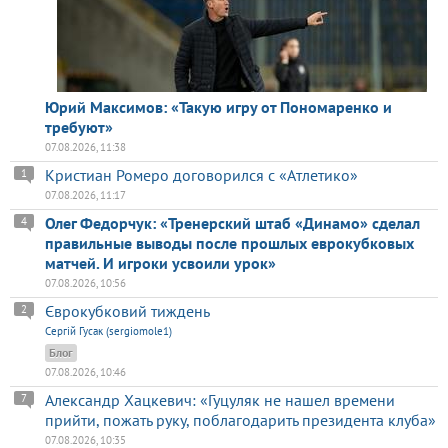
Юрий Максимов: «Такую игру от Пономаренко и
требуют»
07.08.2026, 11:38
Кристиан Ромеро договорился с «Атлетико»
1
07.08.2026, 11:17
Олег Федорчук: «Тренерский штаб «Динамо» сделал
4
правильные выводы после прошлых еврокубковых
матчей. И игроки усвоили урок»
07.08.2026, 10:56
Єврокубковий тиждень
2
Сергій Гусак (sergiomole1)
Блог
07.08.2026, 10:46
Александр Хацкевич: «Гуцуляк не нашел времени
7
прийти, пожать руку, поблагодарить президента клуба»
07.08.2026, 10:35