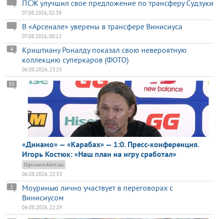
ПСЖ улучшил свое предложение по трансферу Судзуки
07.08.2026, 02:39
В «Арсенале» уверены в трансфере Винисиуса
07.08.2026, 00:12
Криштиану Роналду показал свою невероятную
4
коллекцию суперкаров (ФОТО)
06.08.2026, 23:25
55
«Динамо» — «Карабах» — 1:0. Пресс-конференция.
Игорь Костюк: «Наш план на игру сработал»
Dynamo.kiev.ua
06.08.2026, 22:33
Моуринью лично участвует в переговорах с
1
Винисиусом
06.08.2026, 22:29