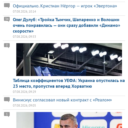
Официально. Кристиан Нёргор — игрок «Эвертона»
07.08.2026, 10:14
Олег Дулуб: «Тройка Тымчик, Шапаренко и Волошин
34
очень понравилась — они сразу добавили «Динамо»
скорости»
07.08.2026, 09:53
2
Таблица коэффициентов УЕФА: Украина опустилась на
23 место, пропустив вперед Хорватию
07.08.2026, 09:29
Винисиус согласовал новый контракт с «Реалом»
07.08.2026, 09:05
1