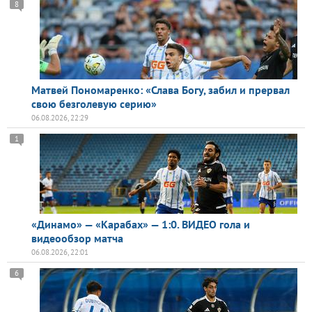
8
Матвей Пономаренко: «Слава Богу, забил и прервал
свою безголевую серию»
06.08.2026, 22:29
1
«Динамо» — «Карабах» — 1:0. ВИДЕО гола и
видеообзор матча
06.08.2026, 22:01
6