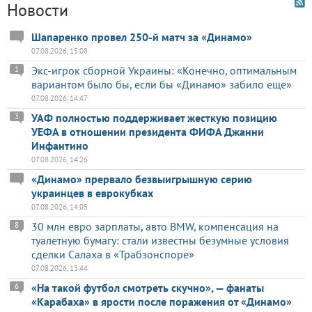
Новости
Шапаренко провел 250-й матч за «Динамо»
07.08.2026, 15:08
Экс-игрок сборной Украины: «Конечно, оптимальным
1
вариантом было бы, если бы «Динамо» забило еще»
07.08.2026, 14:47
УАФ полностью поддерживает жесткую позицию
3
УЕФА в отношении президента ФИФА Джанни
Инфантино
07.08.2026, 14:26
«Динамо» прервало безвыигрышную серию
украинцев в еврокубках
07.08.2026, 14:05
30 млн евро зарплаты, авто BMW, компенсация на
8
туалетную бумагу: стали известны безумные условия
сделки Салаха в «Трабзонспоре»
07.08.2026, 13:44
«На такой футбол смотреть скучно», — фанаты
6
«Карабаха» в ярости после поражения от «Динамо»