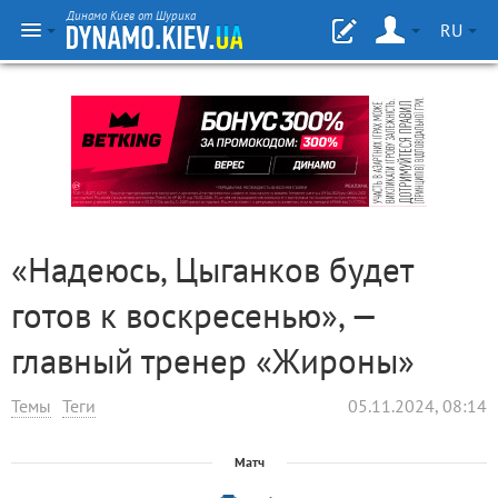
Динамо Киев от Шурика
RU
«Надеюсь, Цыганков будет
готов к воскресенью», —
главный тренер «Жироны»
Темы
Теги
05.11.2024, 08:14
Матч