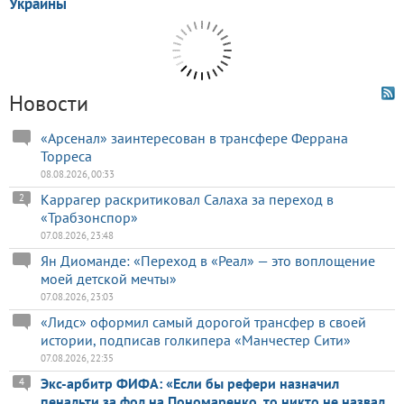
Новости
«Арсенал» заинтересован в трансфере Феррана
Торреса
08.08.2026, 00:33
Каррагер раскритиковал Салаха за переход в
2
«Трабзонспор»
07.08.2026, 23:48
Ян Диоманде: «Переход в «Реал» — это воплощение
моей детской мечты»
07.08.2026, 23:03
«Лидс» оформил самый дорогой трансфер в своей
истории, подписав голкипера «Манчестер Сити»
07.08.2026, 22:35
Экс-арбитр ФИФА: «Если бы рефери назначил
4
пенальти за фол на Пономаренко, то никто не назвал