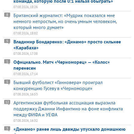
команда, которую после 0:1 нельзя обыграть»
07.08.2026, 18:26
Британский журналист: «Мудрик показался мне
8
немного непростым, но очень умным человеком,
который много думает»
07.08.2026, 18:02
Владимир Бондаренко: «Динамо» просто сильнее
5
«Карабаха»
07.08.2026, 17:38
Официально. Матч «Черноморец» — «Колос»
1
перенесен
07.08.2026, 17:14
Бывший футболист «Ганновера» проиграл
1
конкуренцию Гусеву в «Черноморце»
07.08.2026, 16:53
Аргентинская футбольная ассоциация выразила
12
поддержку Джанни Инфантино на фоне конфликта
между ФИФА и УЕФА
07.08.2026, 16:32
«Динамо» ранее лишь дважды упускало домашнюю
3