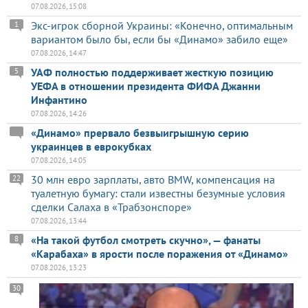
07.08.2026, 15:08
Экс-игрок сборной Украины: «Конечно, оптимальным
1
вариантом было бы, если бы «Динамо» забило еще»
07.08.2026, 14:47
УАФ полностью поддерживает жесткую позицию
5
УЕФА в отношении президента ФИФА Джанни
Инфантино
07.08.2026, 14:26
«Динамо» прервало безвыигрышную серию
украинцев в еврокубках
07.08.2026, 14:05
30 млн евро зарплаты, авто BMW, компенсация на
22
туалетную бумагу: стали известны безумные условия
сделки Салаха в «Трабзонспоре»
07.08.2026, 13:44
«На такой футбол смотреть скучно», — фанаты
8
«Карабаха» в ярости после поражения от «Динамо»
07.08.2026, 13:23
30