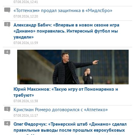
07.08.2026, 12:41
«Тоттенхэм» продал защитника в «Мидлсбро»
07.08.2026, 12:20
Александр Бабич: «Впервые в новом сезоне игра
2
«Динамо» понравилась. Интересный футбол мы
увидели»
07.08.2026, 11:59
4
Юрий Максимов: «Такую игру от Пономаренко и
требуют»
07.08.2026, 11:38
Кристиан Ромеро договорился с «Атлетико»
1
07.08.2026, 11:17
Олег Федорчук: «Тренерский штаб «Динамо» сделал
4
правильные выводы после прошлых еврокубковых