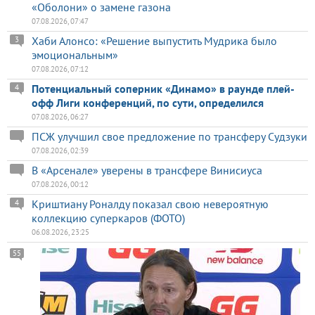
«Оболони» о замене газона
07.08.2026, 07:47
Хаби Алонсо: «Решение выпустить Мудрика было
3
эмоциональным»
07.08.2026, 07:12
Потенциальный соперник «Динамо» в раунде плей-
4
офф Лиги конференций, по сути, определился
07.08.2026, 06:27
ПСЖ улучшил свое предложение по трансферу Судзуки
07.08.2026, 02:39
В «Арсенале» уверены в трансфере Винисиуса
07.08.2026, 00:12
Криштиану Роналду показал свою невероятную
4
коллекцию суперкаров (ФОТО)
06.08.2026, 23:25
55