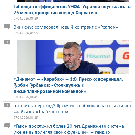
Таблица коэффициентов УЕФА: Украина опустилась на
23 место, пропустив вперед Хорватию
07.08.2026, 09:29
Винисиус согласовал новый контракт с «Реалом»
07.08.2026, 09:05
1
«Динамо» — «Карабах» — 1:0. Пресс-конференция.
Гурбан Гурбанов: «Столкнулись с
дисциплинированной командой»
07.08.2026, 08:41
Готовится переход? Яремчук в пабликах начал активно
1
«лайкать» «Трабзонспор»
07.08.2026, 08:15
«Газон прослужил более 20 лет. Дренажная система
уже не выполняла своих функций», — гендир