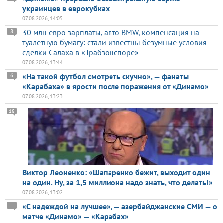
украинцев в еврокубках
07.08.2026, 14:05
30 млн евро зарплаты, авто BMW, компенсация на
8
туалетную бумагу: стали известны безумные условия
сделки Салаха в «Трабзонспоре»
07.08.2026, 13:44
«На такой футбол смотреть скучно», — фанаты
6
«Карабаха» в ярости после поражения от «Динамо»
07.08.2026, 13:23
18
Виктор Леоненко: «Шапаренко бежит, выходит один
на один. Ну, за 1,5 миллиона надо знать, что делать!»
07.08.2026, 13:02
«С надеждой на лучшее», — азербайджанские СМИ — о
матче «Динамо» — «Карабах»