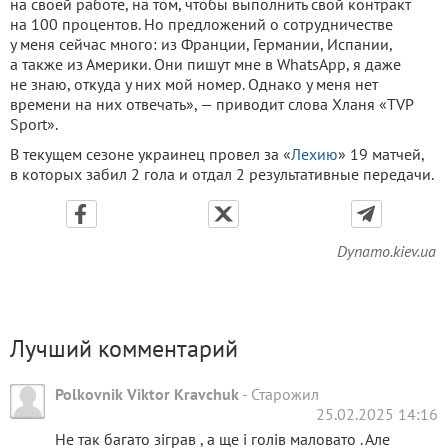
на своей работе, на том, чтобы выполнить свой контракт
на 100 процентов. Но предложений о сотрудничестве
у меня сейчас много: из Франции, Германии, Испании,
а также из Америки. Они пишут мне в WhatsApp, я даже
не знаю, откуда у них мой номер. Однако у меня нет
времени на них отвечать», — приводит слова Хланя «TVP
Sport».
В текущем сезоне украинец провел за «
Лехию
» 19 матчей,
в которых забил 2 гола и отдал 2 результативные передачи.
Dynamo.kiev.ua
Лучший комментарий
Polkovnik Viktor Kravchuk
-
Старожил
25.02.2025 14:16
Не так багато зіграв , а ще і голів маловато . Але