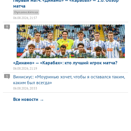
Первый матч. «Динамо» — «Карабах» — 1:0. Обзор
матча
Dynamo.kiev.ua
06.08.2026, 21:57
9
«Динамо» — «Карабах»: кто лучший игрок матча?
06.08.2026, 21:19
Винисиус: «Моуринью хочет, чтобы я оставался таким,
1
каким был всегда»
06.08.2026, 20:53
Все новости →