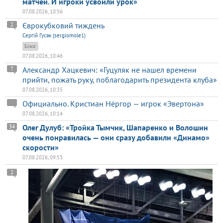
матчей. И игроки усвоили урок»
07.08.2026, 10:56
Єврокубковий тиждень
2
Сергій Гусак (sergiomole1)
Блог
07.08.2026, 10:46
Александр Хацкевич: «Гуцуляк не нашел времени
7
прийти, пожать руку, поблагодарить президента клуба»
07.08.2026, 10:35
Официально. Кристиан Нёргор — игрок «Эвертона»
07.08.2026, 10:14
Олег Дулуб: «Тройка Тымчик, Шапаренко и Волошин
34
очень понравилась — они сразу добавили «Динамо»
скорости»
07.08.2026, 09:53
2