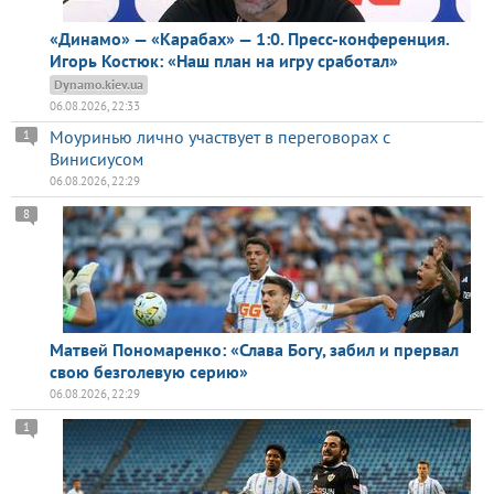
«Динамо» — «Карабах» — 1:0. Пресс-конференция.
Игорь Костюк: «Наш план на игру сработал»
Dynamo.kiev.ua
06.08.2026, 22:33
Моуринью лично участвует в переговорах с
1
Винисиусом
06.08.2026, 22:29
8
Матвей Пономаренко: «Слава Богу, забил и прервал
свою безголевую серию»
06.08.2026, 22:29
1