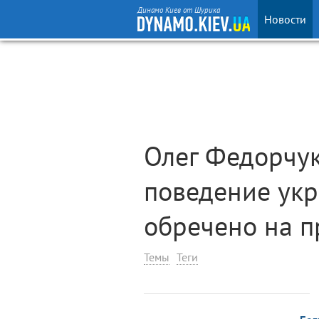
Динамо Киев от Шурика
Новости
Олег Федорчук
поведение ук
обречено на п
Темы
Теги