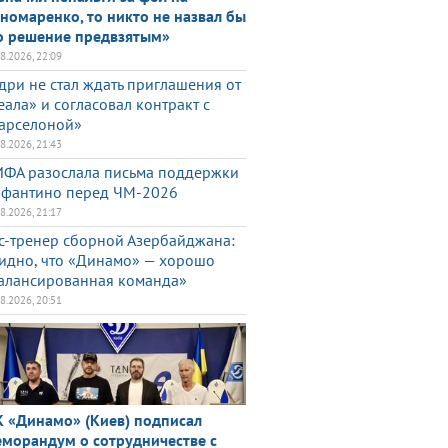
номаренко, то никто не назвал бы
о решение предвзятым»
08.2026, 22:09
дри не стал ждать приглашения от
еала» и согласовал контракт с
арселоной»
08.2026, 21:43
ФА разослала письма поддержки
фантино перед ЧМ-2026
08.2026, 21:17
с-тренер сборной Азербайджана:
идно, что «Динамо» — хорошо
алансированная команда»
08.2026, 20:51
 «Динамо» (Киев) подписал
морандум о сотрудничестве с