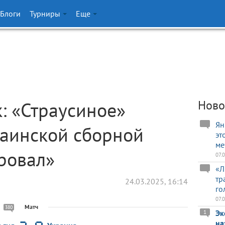
Блоги
Турниры
Еще
: «Страусиное»
Ново
Ян
раинской сборной
эт
ме
ровал»
07.
«Л
тр
24.03.2025, 16:14
го
07.
Матч
380
Эк
1
на