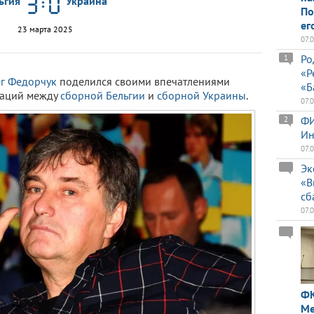
ьгия
Украина
По
ег
23 марта 2025
07.
Ро
1
«Р
г Федорчук
поделился своими впечатлениями
«Б
наций между
сборной Бельгии
и
сборной Украины
.
07.
ФИ
2
Ин
07.
Эк
«В
сб
07.
ФК
Ме