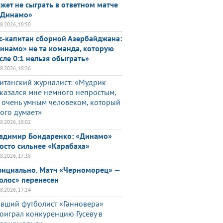
жет не сыграть в ответном матче
«Динамо»
08.2026, 18:50
с-капитан сборной Азербайджана:
инамо» не та команда, которую
сле 0:1 нельзя обыграть»
08.2026, 18:26
итанский журналист: «Мудрик
казался мне немного непростым,
 очень умным человеком, который
ого думает»
08.2026, 18:02
адимир Бондаренко: «Динамо»
осто сильнее «Карабаха»
08.2026, 17:38
ициально. Матч «Черноморец» —
олос» перенесен
08.2026, 17:14
вший футболист «Ганновера»
оиграл конкуренцию Гусеву в