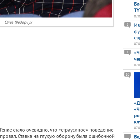
Бл
TY
07.
Олег Федорчук
Ив
3
фу
ев
07.
«Ч
1
че
07.
10
«Д
«Ч
ро
кл
07.
Генке стало очевидно, что «страусиное» поведение
провал. Ставка на глухую оборону была ошибочной
Ве