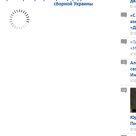
де
07.
«С
аз
«Д
07.
«Т
«М
07.
Ал
2
се
Ин
07.
10
Юр
По
07.