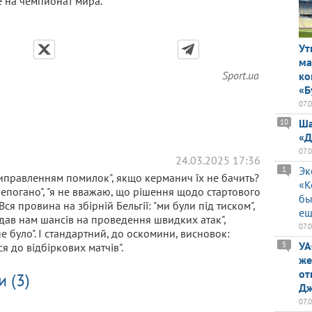
е на чемпионат мира.
Ут
ма
Sport.ua
ко
«Б
07.
Ша
10
«Д
07.
24.03.2025 17:36
Эк
1
иправленням помилок", якщо керманич їх не бачить?
«К
непогано", "я не вважаю, що рішення щодо стартового
бы
ся провина на збірній Бельгії: "ми були під тиском",
ещ
е дав нам шансів на проведення швидких атак",
07.
е було". І стандартний, до оскомини, висновок:
УА
5
я до відбіркових матчів".
же
от
 (3)
Дж
07.