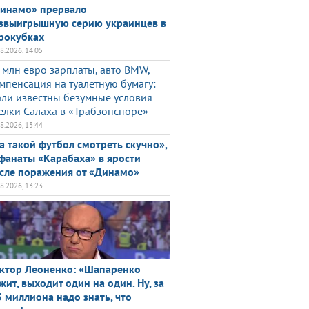
инамо» прервало
звыигрышную серию украинцев в
рокубках
08.2026, 14:05
 млн евро зарплаты, авто BMW,
мпенсация на туалетную бумагу:
али известны безумные условия
елки Салаха в «Трабзонспоре»
08.2026, 13:44
а такой футбол смотреть скучно»,
фанаты «Карабаха» в ярости
сле поражения от «Динамо»
08.2026, 13:23
ктор Леоненко: «Шапаренко
жит, выходит один на один. Ну, за
5 миллиона надо знать, что