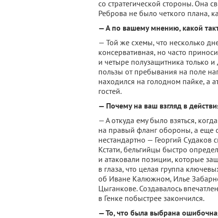
со стратегической стороны. Она св
Реброва не было четкого плана, к
— А по вашему мнению, какой та
— Той же схемы, что несколько дн
консервативная, но часто приноси
и четыре полузащитника только и 
пользы от пребывания на поле на
находился на голодном пайке, а а
гостей.
— Почему на ваш взгляд в действи
— А откуда ему было взяться, ко
на правый фланг обороны, а еще 
нестандартно — Георгий Судаков с
Кстати, бельгийцы быстро опреде
и атаковали позиции, которые защ
в глаза, что целая группа ключевы
об Иване Калюжном, Илье Забарно
Цыганкове. Создавалось впечатлен
в Генке побыстрее закончился.
— То, что была выбрана ошибочная