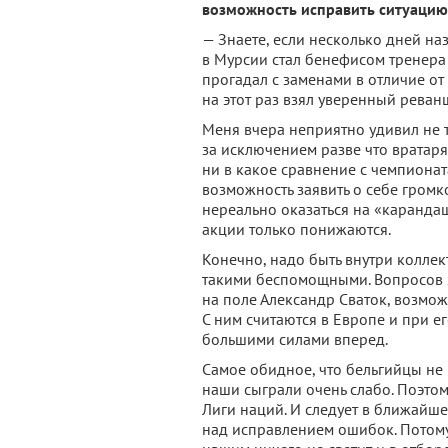
возможность исправить ситуацию
— Знаете, если несколько дней на
в Мурсии стал бенефисом тренера 
прогадал с заменами в отличие от
на этот раз взял уверенный реван
Меня вчера неприятно удивил не т
за исключением разве что вратар
ни в какое сравнение с чемпиона
возможность заявить о себе громк
нереально оказаться на «карандаш
акции только понижаются.
Конечно, надо быть внутри коллек
такими беспомощными. Вопросов хв
на поле Александр Сваток, возможн
С ним считаются в Европе и при е
большими силами вперед.
Самое обидное, что бельгийцы не
наши сыграли очень слабо. Поэто
Лиги наций. И следует в ближайш
над исправлением ошибок. Потому