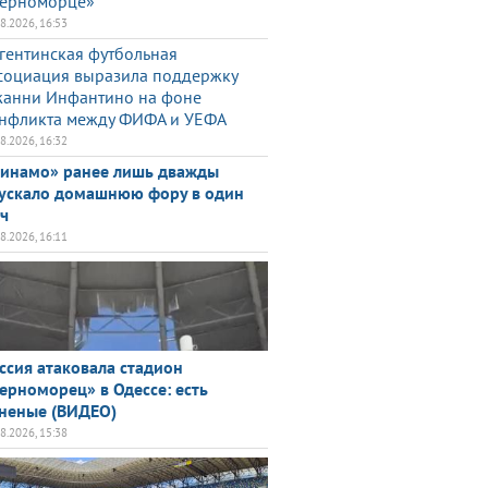
ерноморце»
08.2026, 16:53
гентинская футбольная
социация выразила поддержку
анни Инфантино на фоне
нфликта между ФИФА и УЕФА
08.2026, 16:32
инамо» ранее лишь дважды
ускало домашнюю фору в один
ч
08.2026, 16:11
ссия атаковала стадион
ерноморец» в Одессе: есть
неные (ВИДЕО)
08.2026, 15:38