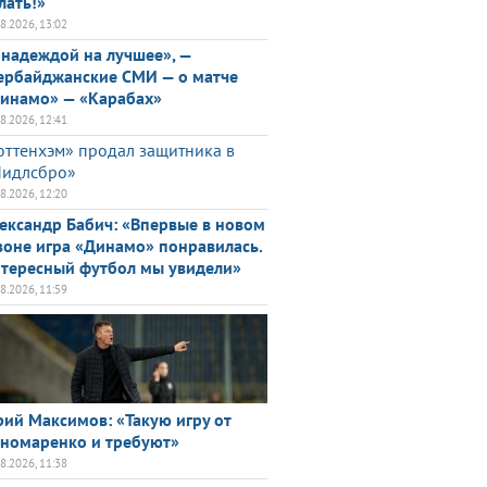
лать!»
08.2026, 13:02
 надеждой на лучшее», —
ербайджанские СМИ — о матче
инамо» — «Карабах»
08.2026, 12:41
оттенхэм» продал защитника в
идлсбро»
08.2026, 12:20
ександр Бабич: «Впервые в новом
зоне игра «Динамо» понравилась.
тересный футбол мы увидели»
08.2026, 11:59
ий Максимов: «Такую игру от
номаренко и требуют»
08.2026, 11:38