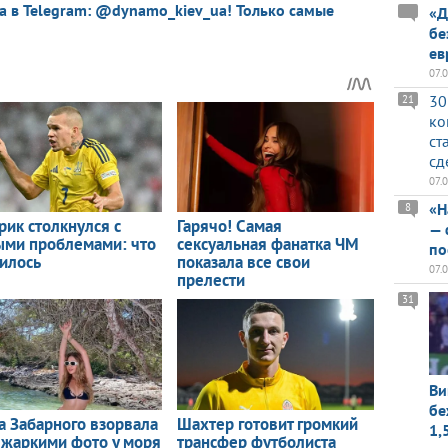
a в Telegram: @dynamo_kiev_ua! Только самые
«Д
бе
ев
07.
30
21
ко
ст
сд
07.
«Н
8
— 
по
07.
31
Ви
бе
1,