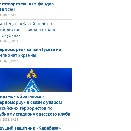
аготворительным фондом
TANOVI
08.2026, 20:25
ан Гецко: «Какой подбор
тболистов — такая и игра в
рокубках»
08.2026, 20:01
ерноморец» заявил Гусева на
мпионат Украины
08.2026, 19:37
инамо» обратилось к
ерноморцу» в связи с ударом
ссийских террористов по
убному стадиону одесского клуба
08.2026, 19:13
дущий защитник «Карабаха»