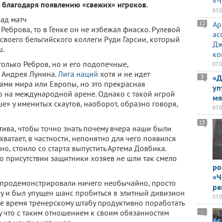
«Ч
 благодаря появлению «свежих» игроков.
07.
зад матч
Ар
12
Реброва, то в Генке он не избежал фиаско. Рулевой
ас
 своего бельгийского коллеги Руди Гарсии, который
Дж
ш.
ко
олько Ребров, но и его подопечные,
07.
я Андрея Лунина.
Лига наций
хотя и не идет
«Д
3
тами мира или Европы, но это прекрасная
уп
о на международной арене. Однако с такой игрой
мя
е» у именитых скаутов, наоборот, образно говоря,
07.
13
тива, чтобы точно знать почему вчера наши были
атает, в частности, непонятно для чего появился
о, стоило со старта выпустить Артема Довбика.
го присутствии защитники хозяев не шли так смело
ро
«Ч
 продемонстрировали ничего необычайно, просто
ра
му и был упущен шанс пробиться в элитный дивизион
07.
ее время тренерскому штабу продуктивно поработать
 что с таким отношением к своим обязанностям