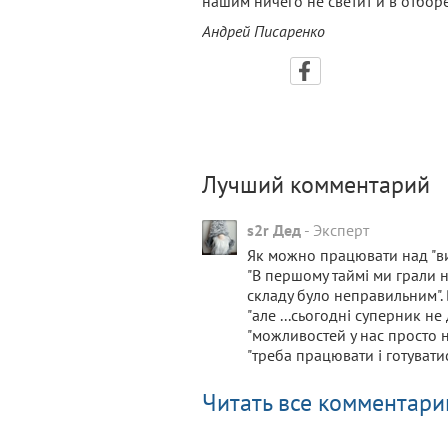
нашим ничего не светит и в отбор
Андрей Писаренко
Лучший комментарий
s2r Дед
-
Эксперт
Як можно працювати над "в
"В першому таймі ми грали 
складу було неправильним". В
"але ...сьогодні суперник н
"можливостей у нас просто н
"треба працювати і готуватис
Читать все комментарии