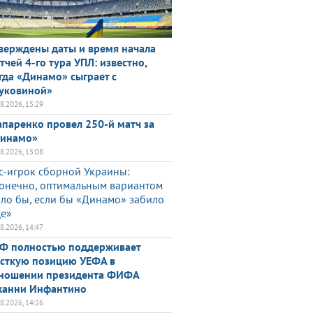
верждены даты и время начала
тчей 4-го тура УПЛ: известно,
гда «Динамо» сыграет с
уковиной»
08.2026, 15:29
паренко провел 250-й матч за
инамо»
08.2026, 15:08
с-игрок сборной Украины:
онечно, оптимальным вариантом
ло бы, если бы «Динамо» забило
е»
08.2026, 14:47
Ф полностью поддерживает
сткую позицию УЕФА в
ношении президента ФИФА
анни Инфантино
08.2026, 14:26