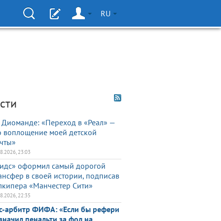
RU
сти
 Диоманде: «Переход в «Реал» —
о воплощение моей детской
чты»
08.2026, 23:03
идс» оформил самый дорогой
ансфер в своей истории, подписав
лкипера «Манчестер Сити»
08.2026, 22:35
с-арбитр ФИФА: «Если бы рефери
значил пенальти за фол на