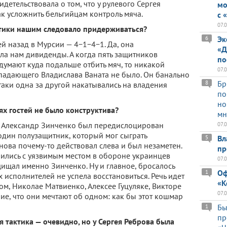
идетельствовала о том, что у рулевого Сергея
мо
ак усложнить бельгийцам контроль мяча.
с 
07.
ктики нашим следовало придерживаться?
Эк
6
ей назад в Мурсии — 4−1−4−1. Да, она
«Д
ла нам дивиденды. А когда пять защитников
по
думают куда подальше отбить мяч, то никакой
07.
падающего Владислава Ваната не было. Он банально
Бр
8
таки одна за другой накатывались на владения
по
но
ях гостей не было конструктива?
мн
гда Александр Зинченко был передислоцирован
07.
один полузащитник, который мог сыграть
Вл
5
нова почему-то действовал слева и был незаметен.
пр
лились с уязвимым местом в обороне украинцев
07.
ищал именно Зинченко. Ну и главное, бросалось
Оф
1
х исполнителей не успела восстановиться. Речь идет
«К
м, Николае Матвиенко, Алексее Гуцуляке, Викторе
07.
ие, что они мечтают об одном: как бы этот кошмар
Бы
1
пр
 тактика — очевидно, но у Сергея Реброва была