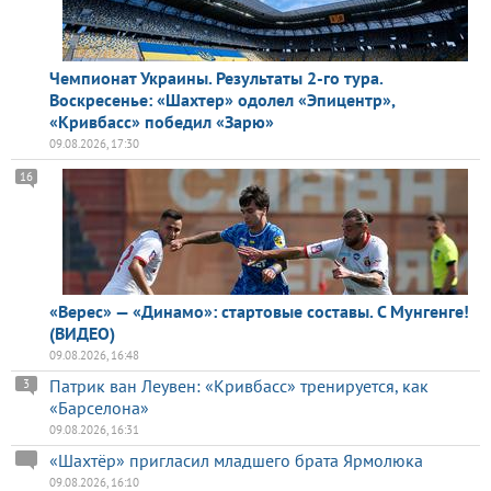
Чемпионат Украины. Результаты 2-го тура.
Воскресенье: «Шахтер» одолел «Эпицентр»,
«Кривбасс» победил «Зарю»
09.08.2026, 17:30
16
«Верес» — «Динамо»: стартовые составы. С Мунгенге!
(ВИДЕО)
09.08.2026, 16:48
Патрик ван Леувен: «Кривбасс» тренируется, как
3
«Барселона»
09.08.2026, 16:31
«Шахтёр» пригласил младшего брата Ярмолюка
09.08.2026, 16:10