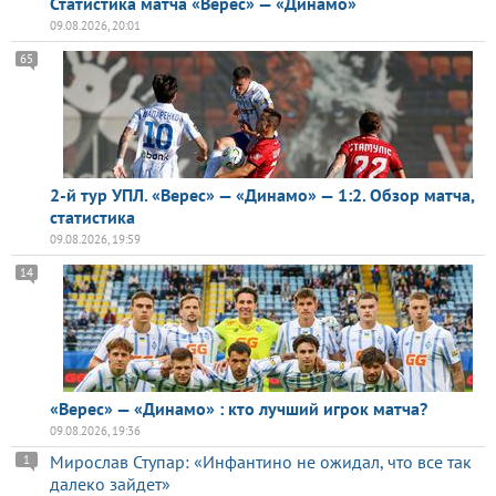
Статистика матча «Верес» — «Динамо»
09.08.2026, 20:01
65
2-й тур УПЛ. «Верес» — «Динамо» — 1:2. Обзор матча,
статистика
09.08.2026, 19:59
14
«Верес» — «Динамо» : кто лучший игрок матча?
09.08.2026, 19:36
Мирослав Ступар: «Инфантино не ожидал, что все так
1
далеко зайдет»