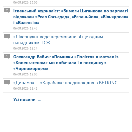
06.08.2026, 13:06
Іспанський журналіст: «Вимоги Циганкова по зарплаті
21
відлякали «Реал Сосьєдад», «Еспаньйол», «Вільярреал»
і «Валенсію»
06.08.2026, 12:45
«Ліверпуль» веде перемовини зі ще одним
нападником ПСЖ
06.08.2026, 12:24
Олександр Бабич: «Помилки «Полісся» в матчах із
1
«Копенгагеном» ми побачили і в поєдинку з
«Чорноморцем»
06.08.2026, 12:03
«Динамо» — «Карабах»: поєдинок дня в BETKING
06.08.2026, 11:42
Усі новини →