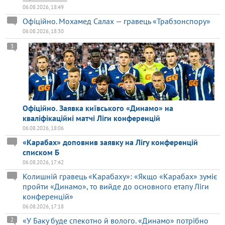
06.08.2026, 18:49
Офіційно. Мохамед Салах — гравець «Трабзонспору»
06.08.2026, 18:30
3
Офіційно. Заявка київського «Динамо» на
кваліфікаційні матчі Ліги конференцій
06.08.2026, 18:06
«Карабах» доповнив заявку на Лігу конференцій
списком Б
06.08.2026, 17:42
Колишній гравець «Карабаху»: «Якщо «Карабах» зуміє
пройти «Динамо», то вийде до основного етапу Ліги
конференцій»
06.08.2026, 17:18
«У Баку буде спекотно й волого. «Динамо» потрібно
2