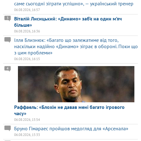
саме сьогодні зіграти успішно», — український тренер
06.08.2026, 16:57
Віталій Лисицький: «Динамо» заб’є на один м’яч
3
більше»
06.08.2026, 16:36
Ілля Близнюк: «Багато що залежатиме від того,
наскільки надійно «Динамо» зіграє в обороні. Поки що
з цим проблеми»
06.08.2026, 16:15
4
Раффаель: «Блохін не давав мені багато ігрового
часу»
06.08.2026, 15:54
Бруно Гімараес пройшов медогляд для «Арсенала»
06.08.2026, 15:33