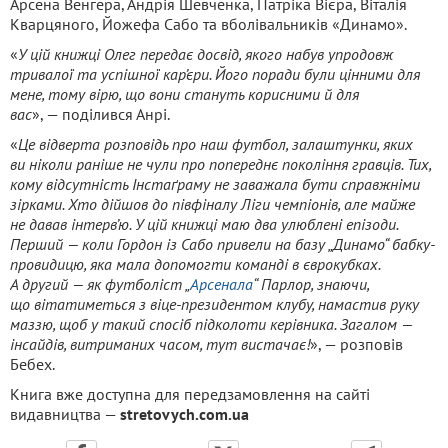
Арсена Венгера, Андрія Шевченка, Патріка Вієра, Віталія
Кварцяного, Йожефа Сабо та вболівальників «Динамо».
«
У цій книжці Олег передає досвід, якого набув упродовж
тривалої та успішної кар’єри. Його поради були цінними для
мене, тому вірю, що вони стануть корисними й для
вас
», — поділився Анрі.
«
Це відверта розповідь про наш футбол, залаштунки, яких
ви ніколи раніше не чули про попереднє покоління гравців. Тих,
кому відсутність Інстаґраму не заважала бути справжніми
зірками. Хто дійшов до півфіналу Ліги чемпіонів, але майже
не давав інтерв’ю. У цій книжці маю два улюблені епізоди.
Перший — коли Гордон із Сабо привели на базу „Динамо“ бабку-
провидицю, яка мала допомогти команді в єврокубках.
А другий — як футболіст „
Арсенала
“ Парлор, знаючи,
що вітатиметься з віце-президентом клубу, намастив руку
маззю, щоб у такий спосіб підколоти керівника. Загалом —
інсайдів, витриманих часом, тут вистачає!
», — розповів
Бебех.
Книга вже доступна для передзамовлення на сайті
видавництва —
stretovych.com.ua