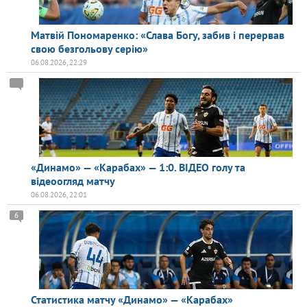
Матвій Пономаренко: «Слава Богу, забив і перервав
свою безгольову серію»
06.08.2026, 22:29
«Динамо» — «Карабах» — 1:0. ВІДЕО голу та
відеоогляд матчу
06.08.2026, 22:01
6
Статистика матчу «Динамо» — «Карабах»