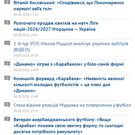
Віталій Косовський: «Сподіваюся, що Пономаренко
9
нарешті заб’є гол»
06.08.2026, 15:12
Розпочато продаж квитків на матч Ліги
1
націй-2026/2027 Угорщина — Україна
06.08.2026, 14:51
1-й тур УПЛ. Нікола Ріццолі аналізує рішення арбітрів
(ВІДЕО)
06.08.2026, 14:30
«Динамо» зіграє з «Карабахом» у біло-синій формі
2
06.08.2026, 14:09
Колишній форвард «Карабаха»: «Наявність великої
2
кількості молодих футболістів — це плюс для
«Динамо»
06.08.2026, 13:48
Стала відома реакція Мудрика на повернення у футбол
3
06.08.2026, 13:27
Ветеран азербайджанського футболу: «Якщо
1
«Карабах» покаже свою звичну форму, то сьогодні
досягне потрібного результату»