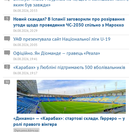
яким був завжди»
06.08.2026, 20:53
Новий скандал? В Іспанії заговорили про розірвання
3
угоди щодо проведення ЧС-2030 спільно з Марокко
06.08.2026, 20:29
УАФ презентувала сайт Національної ліги U-19
06.08.2026, 20:05
Офіційно. Ян Діоманде — гравець «Реала»
06.08.2026, 19:41
«Карабах» у Любліні підтримають 300 вболівальників
2
06.08.2026, 19:17
30
«Динамо» — «Карабах»: стартові склади. Герреро — у
ролі правого вінгера
Dynamo.kiev.ua