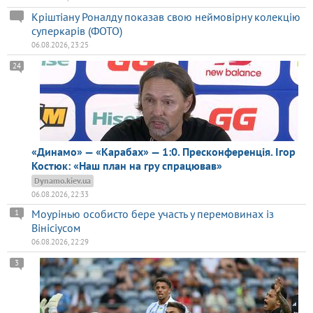
Кріштіану Роналду показав свою неймовірну колекцію
суперкарів (ФОТО)
06.08.2026, 23:25
24
«Динамо» — «Карабах» — 1:0. Пресконференція. Ігор
Костюк: «Наш план на гру спрацював»
Dynamo.kiev.ua
06.08.2026, 22:33
Моурінью особисто бере участь у перемовинах із
1
Вінісіусом
06.08.2026, 22:29
3