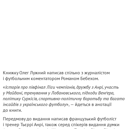
Книжку Олег Лужний написав спільно з журналістом
і футбольним коментатором Романом Бебехом.
«
Історія про півфінал Ліги чемпіонів, дружбу з Анрі, участь
у Майдані, тренування у Лобановського, підходи Венґера,
політику Суркісів, спортивно-політичну боротьбу та багато
інсайдів з українського футболу
», — йдеться в анотації
до книги.
Передмову до видання написав французький футболіст
і тренер Тьєррі Анрі, також серед спікерів видання думки