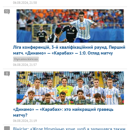
06.08.2026, 21:58
51
Ліга конференцій, 3-й кваліфікаційний раунд. Перший
матч. «Динамо» — «Карабах» — 1:0. Огляд матчу
Dynamo.kiev.ua
06.08.2026, 21:57
8
«Динамо» — «Карабах»: хто найкращий гравець
матчу?
06.08.2026, 21:19
Вінісіус: «Жозе Моурінью хоче, щоб я залишався таким,