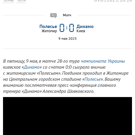
Матч
352
Полесье
Динамо
Житомир
Киев
9 мая 2025
В пятницу, 9 мая, в матче 28-го тура
чемпионата Украины
киевское «
Динамо
» со счетом 0:0 cыграло вничью
с житомирским «Полесьем». Поединок проходил в Житомире
на Центральном городском стадионе «
Полесье
». Вашему
вниманию послематчевая пресс-конференция главного
тренера «Динамо» Александра Шовковского.