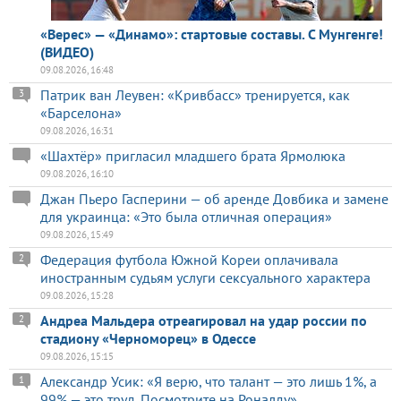
«Верес» — «Динамо»: стартовые составы. С Мунгенге!
(ВИДЕО)
09.08.2026, 16:48
Патрик ван Леувен: «Кривбасс» тренируется, как
3
«Барселона»
09.08.2026, 16:31
«Шахтёр» пригласил младшего брата Ярмолюка
09.08.2026, 16:10
Джан Пьеро Гасперини — об аренде Довбика и замене
для украинца: «Это была отличная операция»
09.08.2026, 15:49
Федерация футбола Южной Кореи оплачивала
2
иностранным судьям услуги сексуального характера
09.08.2026, 15:28
Андреа Мальдера отреагировал на удар россии по
2
стадиону «Черноморец» в Одессе
09.08.2026, 15:15
Александр Усик: «Я верю, что талант — это лишь 1%, а
1
99% — это труд. Посмотрите на Роналду»