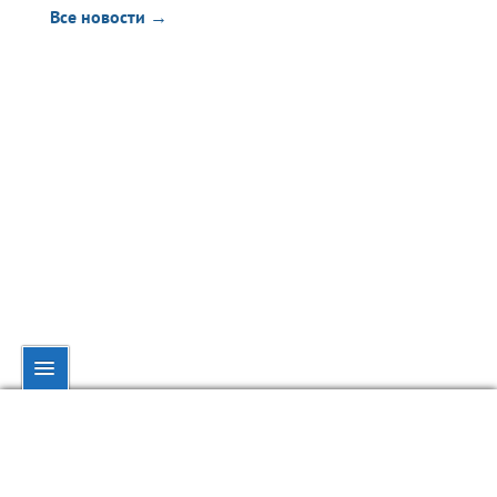
Все новости →
© dynamo.kiev.ua, 1998—2026.
При полном или частичном использовании материалов ссылка на