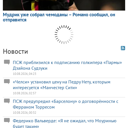
Новости
ПСЖ приблизился к подписанию голкипера «Пармы»
Дзайона Судзуки
10.08.2026, 04:23
«Челси» установил цену на Педру Нету, которым
интересуется «Манчестер Сити»
10.08.2026, 02:57
ПСЖ предупредил «Барселону» о договорённости с
Ферраном Торресом
10.08.2026, 00:32
Федерико Вальверде: «Я не ожидал, что Моуринью
будет таким»