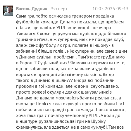
Василь Дудник
-
Эксперт
10.05.2025 09:39
Сама гра, тобто осмислена тренером поведінка
футболістів команди Динамо показала, що проблем
стільки, що навіть в УПЛ вони видні і не вчора
з'явилися. Схоже ця румунська дурість щодо більшого
тримання м'яча, ніж суперник, ніяк не покидає клуб,
але ж сенс футболу, як гри, полягає в іншому - в
забиванні більше голів,, ніж суперник, але саме з цим
у Динамо суцільні проблеми . Пам"ятаєте гру Динамо
в Європі.? Суцільний жах! Як можна перемогти не те,
що не забивши голи, так не завдаючи ударів по
воротах в принципі або мізерну кількість. Як до
такого в Динамо дійшли??? Вчора всі побачили
проколи в грі команди, але ж вони існують давно,
просто рожеві окуляри деяких шанувальників
Динамо не давали можливість бачити реальність ,а
вчора це Полісся скла окулярів просто розбили і всі
побачили як насправді грає команда Шовковського ,
хоча така гра с початку чемпіонату УПЛ. . А коли до
кінця турніру залишилось дві гри на Шуріку
схаменулись, але здається не в самому клубі. Там все