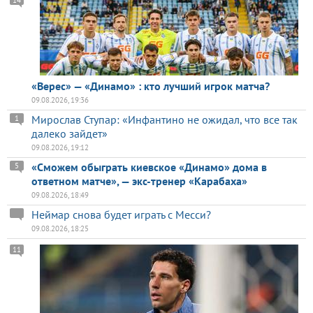
14
«Верес» — «Динамо» : кто лучший игрок матча?
09.08.2026, 19:36
Мирослав Ступар: «Инфантино не ожидал, что все так
1
далеко зайдет»
09.08.2026, 19:12
«Сможем обыграть киевское «Динамо» дома в
5
ответном матче», — экс-тренер «Карабаха»
09.08.2026, 18:49
Неймар снова будет играть с Месси?
09.08.2026, 18:25
11