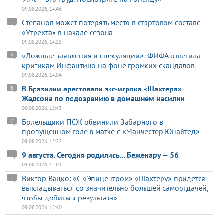
09.08.2026, 14:46
Степанов может потерять место в стартовом составе
«Утрехта» в начале сезона
09.08.2026, 14:25
«Ложные заявления и спекуляции»: ФИФА ответила
5
критикам Инфантино на фоне громких скандалов
09.08.2026, 14:04
В Бразилии арестовали экс-игрока «Шахтера»
6
Жадсона по подозрению в домашнем насилии
09.08.2026, 13:43
Болельщики ПСЖ обвинили Забарного в
7
пропущенном голе в матче с «Манчестер Юнайтед»
09.08.2026, 13:22
9 августа. Сегодня родились... Беженару — 56
09.08.2026, 13:01
Виктор Вацко: «С «Эпицентром» «Шахтеру» придется
выкладываться со значительно большей самоотдачей,
чтобы добиться результата»
09.08.2026, 12:40