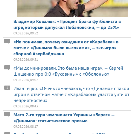
Владимир Ковалюк: «Процент брака футболиста в
игре, который допускал Лобановский, — до 25%»
09.08.2026, 09:52
«Не понимаю, почему ожидания от «Карабаха» в
матче с «Динамо» были высокими», — экс-игрок
сборной Азербайджана
09.08.2026, 09:31
«Мы доминировали. Это была наша игра», — Сергей
Шищенко про 0:0 «Буковины» с «Оболонью»
09.08.2026, 09:07
Иван Гецко: «Очень сомневаюсь, что «Динамо» с такой
1
игрой в ответном матче с «Карабахом» удастся уйти от
неприятностей»
09.08.2026, 08:43
Матч 2-го тура чемпионата Украины «Верес» —
«Динамо»: статистическое превью
09.08.2026, 08:17