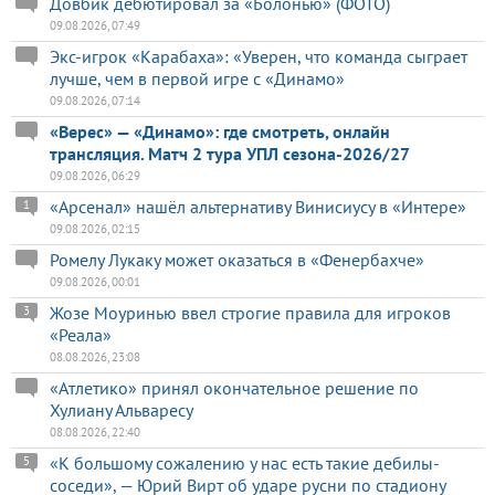
Довбик дебютировал за «Болонью» (ФОТО)
09.08.2026, 07:49
Экс-игрок «Карабаха»: «Уверен, что команда сыграет
лучше, чем в первой игре с «Динамо»
09.08.2026, 07:14
«Верес» — «Динамо»: где смотреть, онлайн
трансляция. Матч 2 тура УПЛ сезона-2026/27
09.08.2026, 06:29
«Арсенал» нашёл альтернативу Винисиусу в «Интере»
1
09.08.2026, 02:15
Ромелу Лукаку может оказаться в «Фенербахче»
09.08.2026, 00:01
Жозе Моуринью ввел строгие правила для игроков
3
«Реала»
08.08.2026, 23:08
«Атлетико» принял окончательное решение по
Хулиану Альваресу
08.08.2026, 22:40
«К большому сожалению у нас есть такие дебилы-
5
соседи», — Юрий Вирт об ударе русни по стадиону