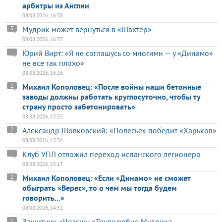
арбитры из Англии
08.08.2026, 16:58
Мудрик может вернуться в «Шахтёр»
3
08.08.2026, 16:37
Юрий Вирт: «Я не соглашусь со многими — у «Динамо»
не все так плохо»
08.08.2026, 16:16
Михаил Кополовец: «После войны наши бетонные
1
заводы должны работать круглосуточно, чтобы ту
страну просто забетонировать»
08.08.2026, 15:55
Александр Шовковский: «Полесье» победит «Харьков»
2
08.08.2026, 15:34
Клуб УПЛ отложил переход испанского легионера
08.08.2026, 15:13
Михаил Кополовец: «Если «Динамо» не сможет
2
обыграть «Верес», то о чем мы тогда будем
говорить...»
08.08.2026, 14:52
Защитник «Челси»: «Трудолюбие Мудрика
1