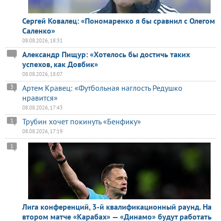
Сергей Ковалец: «Пономаренко я бы сравнил с Олегом
Саленко»
08.08.2026, 18:31
Александр Пищур: «Хотелось бы достичь таких
успехов, как Довбик»
08.08.2026, 18:07
Артем Кравец: «Футбольная наглость Редушко
3
нравится»
08.08.2026, 17:43
Трубин хочет покинуть «Бенфику»
1
08.08.2026, 17:19
1
Лига конференций, 3-й квалификационный раунд. На
втором матче «Карабах» — «Динамо» будут работать