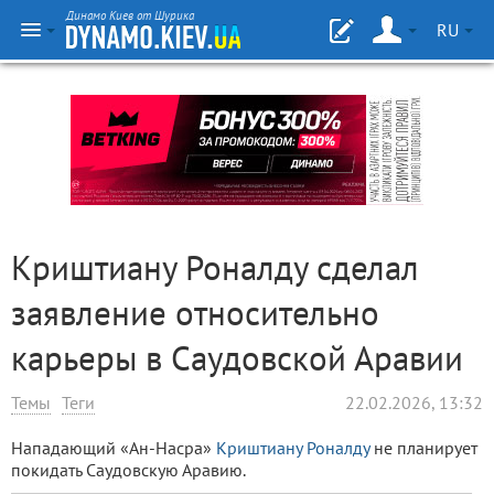
Динамо Киев от Шурика
RU
Криштиану Роналду сделал
заявление относительно
карьеры в Саудовской Аравии
Темы
Теги
22.02.2026, 13:32
Нападающий «Ан-Насра»
Криштиану Роналду
не планирует
покидать Саудовскую Аравию.