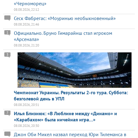
«Черноморец»
08.08.2026, 22:12
Сеск Фабрегас: «Моуринью необыкновенный»
08.08.2026, 21:46
Официально. Бруно Гимарайнш стал игроком
1
«Арсенала»
08.08.2026, 21:20
3
Чемпионат Украины. Результаты 2-го тура. Суббота:
безголевой день в УПЛ
08.08.2026, 20:51
Илья Близнюк: «В Люблине между «Динамо» и
7
«Карабахом» была ничейная игра…»
08.08.2026, 20:30
Джон Оби Микел назвал переход Юри Тилеманса в