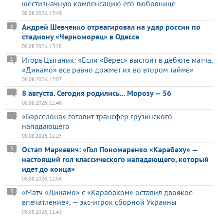
шестизначную компенсацию его любовнице
08.08.2026, 13:49
Андрей Шевченко отреагировал на удар россии по
3
стадиону «Черноморец» в Одессе
08.08.2026, 13:28
Игорь Цыганик: «Если «Верес» выстоит в дебюте матча,
1
«Динамо» все равно дожмет их во втором тайме»
08.08.2026, 13:07
8 августа. Сегодня родились... Морозу — 56
08.08.2026, 12:46
«Барселона» готовит трансфер грузинского
нападающего
08.08.2026, 12:25
Остап Маркевич: «Гол Пономаренко «Карабаху» —
3
настоящий гол классического нападающего, который
идет до конца»
08.08.2026, 12:04
«Матч «Динамо» с «Карабахом» оставил двоякое
3
впечатление», — экс-игрок сборной Украины
08.08.2026, 11:43