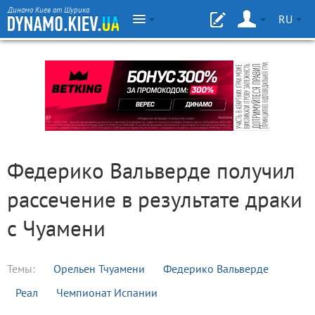
Динамо Киев от Шурика
RU
Федерико Вальверде получил
рассечение в результате драки
с Чуамени
Темы:
Орельен Тчуамени
Федерико Вальверде
Реал
Чемпионат Испании