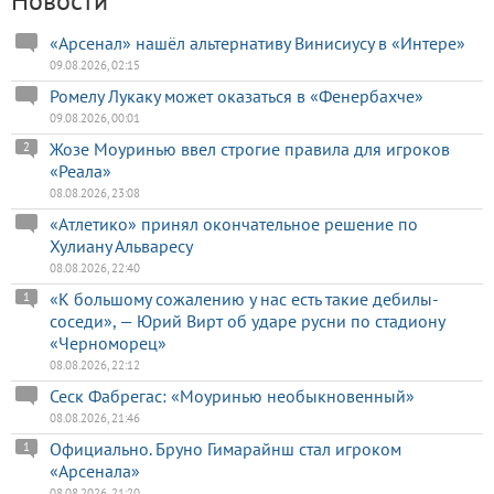
Новости
«Арсенал» нашёл альтернативу Винисиусу в «Интере»
09.08.2026, 02:15
Ромелу Лукаку может оказаться в «Фенербахче»
09.08.2026, 00:01
Жозе Моуринью ввел строгие правила для игроков
2
«Реала»
08.08.2026, 23:08
«Атлетико» принял окончательное решение по
Хулиану Альваресу
08.08.2026, 22:40
«К большому сожалению у нас есть такие дебилы-
1
соседи», — Юрий Вирт об ударе русни по стадиону
«Черноморец»
08.08.2026, 22:12
Сеск Фабрегас: «Моуринью необыкновенный»
08.08.2026, 21:46
Официально. Бруно Гимарайнш стал игроком
1
«Арсенала»
08.08.2026, 21:20