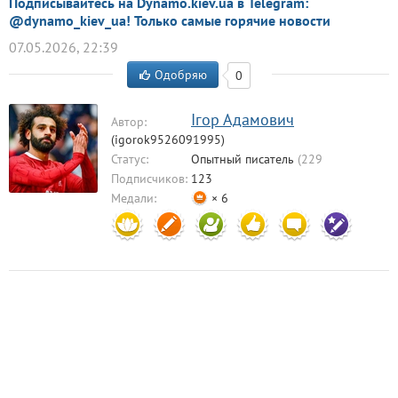
Подписывайтесь на Dynamo.kiev.ua в Telegram:
@dynamo_kiev_ua! Только самые горячие новости
07.05.2026, 22:39
Одобряю
0
Ігор Адамович
Автор:
(igorok9526091995)
Статус:
Опытный писатель
(229
комментариев)
Подписчиков:
123
Медали:
× 6