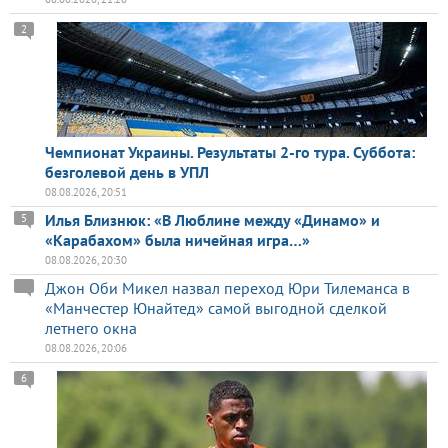
2
Чемпионат Украины. Результаты 2-го тура. Суббота:
безголевой день в УПЛ
08.08.2026, 20:51
Илья Близнюк: «В Люблине между «Динамо» и
5
«Карабахом» была ничейная игра…»
08.08.2026, 20:30
Джон Оби Микел назвал переход Юри Тилеманса в
«Манчестер Юнайтед» самой выгодной сделкой
летнего окна
08.08.2026, 20:06
6