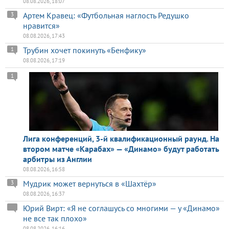
08.08.2026, 18:07
Артем Кравец: «Футбольная наглость Редушко
3
нравится»
08.08.2026, 17:43
Трубин хочет покинуть «Бенфику»
1
08.08.2026, 17:19
1
Лига конференций, 3-й квалификационный раунд. На
втором матче «Карабах» — «Динамо» будут работать
арбитры из Англии
08.08.2026, 16:58
Мудрик может вернуться в «Шахтёр»
3
08.08.2026, 16:37
Юрий Вирт: «Я не соглашусь со многими — у «Динамо»
не все так плохо»
08.08.2026, 16:16