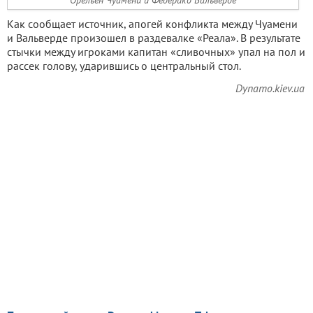
Орельен Чуамени и Федерико Вальверде
Как сообщает источник, апогей конфликта между Чуамени
и Вальверде произошел в раздевалке «Реала». В результате
стычки между игроками капитан «сливочных» упал на пол и
рассек голову, ударившись о центральный стол.
Dynamo.kiev.ua