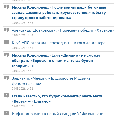
Михаил Кополовец: «После войны наши бетонные
1
заводы должны работать круглосуточно, чтобы ту
страну просто забетонировать»
08.08.2026, 15:55
Александр Шовковский: «Полесье» победит «Харьков»
1
08.08.2026, 15:34
Клуб УПЛ отложил переход испанского легионера
08.08.2026, 15:13
Михаил Кополовец: «Если «Динамо» не сможет
2
обыграть «Верес», то о чем мы тогда будем
говорить...»
08.08.2026, 14:52
Защитник «Челси»: «Трудолюбие Мудрика
1
феноменально»
08.08.2026, 14:31
Стало известно, кто будет комментировать матч
3
«Верес» — «Динамо»
08.08.2026, 14:10
Инфантино влип в новый скандал: УЕФА выплатил
3