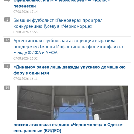
перенесен
07.08.2026, 17:14
Бывший футболист «Ганновера» проиграл
1
конкуренцию Гусеву в «Черноморце»
07.08.2026, 16:53
Аргентинская футбольная ассоциация выразила
12
поддержку Джанни Инфантино на фоне конфликта
между ФИФА и УЕФА
07.08.2026, 16:32
«Динамо» ранее лишь дважды упускало домашнюю
3
фору в один мяч
07.08.2026, 16:11
14
россия атаковала стадион «Черноморец» в Одессе:
есть раненые (ВИДЕО)