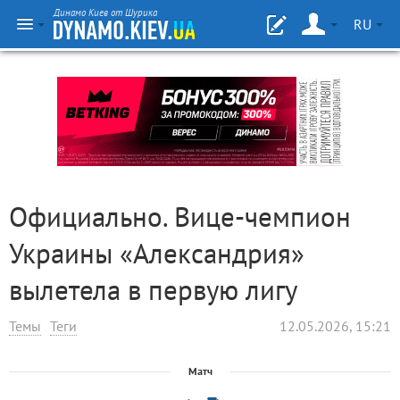
Динамо Киев от Шурика
RU
Официально. Вице-чемпион
Украины «Александрия»
вылетела в первую лигу
Темы
Теги
12.05.2026, 15:21
Матч