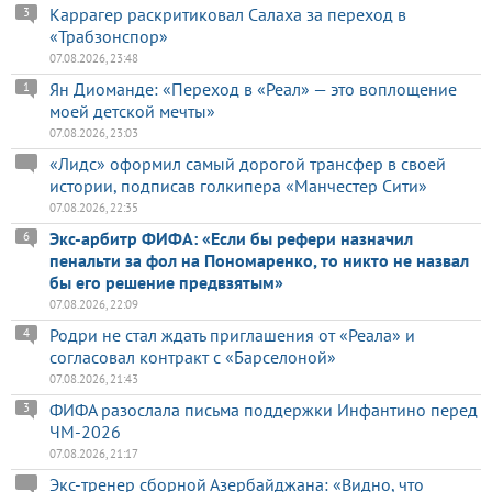
Каррагер раскритиковал Салаха за переход в
3
«Трабзонспор»
07.08.2026, 23:48
Ян Диоманде: «Переход в «Реал» — это воплощение
1
моей детской мечты»
07.08.2026, 23:03
«Лидс» оформил самый дорогой трансфер в своей
истории, подписав голкипера «Манчестер Сити»
07.08.2026, 22:35
Экс-арбитр ФИФА: «Если бы рефери назначил
6
пенальти за фол на Пономаренко, то никто не назвал
бы его решение предвзятым»
07.08.2026, 22:09
Родри не стал ждать приглашения от «Реала» и
4
согласовал контракт с «Барселоной»
07.08.2026, 21:43
ФИФА разослала письма поддержки Инфантино перед
3
ЧМ-2026
07.08.2026, 21:17
Экс-тренер сборной Азербайджана: «Видно, что