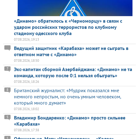
«Динамо» обратилось к «Черноморцу» в связи с
ударом российских террористов по клубному
стадиону одесского клуба
07.08.2026, 19:13
Ведущий защитник «Карабаха» может не сыграть в
ответном матче с «Динамо»
07.08.2026, 18:50
Экс-капитан сборной Азербайджана: «Динамо» не та
7
команда, которую после 0:1 нельзя обыграть»
07.08.2026, 18:26
Британский журналист: «Мудрик показался мне
8
немного непростым, но очень умным человеком,
который много думает»
07.08.2026, 18:02
Владимир Бондаренко: «Динамо» просто сильнее
5
«Карабаха»
07.08.2026, 17:38
Официально. Матч «Черноморец» — «Колос»
1