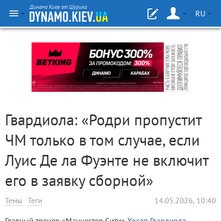
Динамо Киев от Шурика
RU
Гвардиола: «Родри пропустит
ЧМ только в том случае, если
Луис Де ла Фуэнте не включит
его в заявку сборной»
Темы
Теги
14.05.2026, 10:40
Главный тренер «Манчестер Сити»
Хосеп Гвардиола