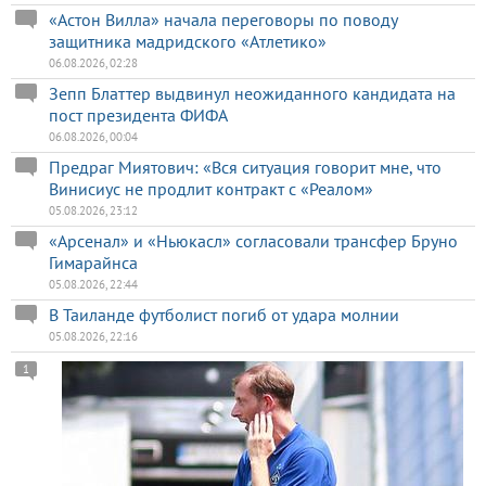
«Астон Вилла» начала переговоры по поводу
защитника мадридского «Атлетико»
06.08.2026, 02:28
Зепп Блаттер выдвинул неожиданного кандидата на
пост президента ФИФА
06.08.2026, 00:04
Предраг Миятович: «Вся ситуация говорит мне, что
Винисиус не продлит контракт с «Реалом»
05.08.2026, 23:12
«Арсенал» и «Ньюкасл» согласовали трансфер Бруно
Гимарайнса
05.08.2026, 22:44
В Таиланде футболист погиб от удара молнии
05.08.2026, 22:16
1