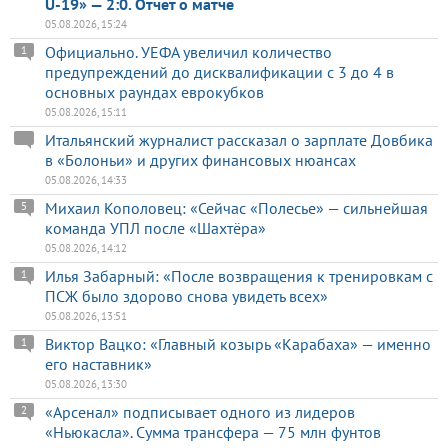
U-19» — 2:0. Отчет о матче
05.08.2026, 15:24
Официально. УЕФА увеличил количество
1
предупреждений до дисквалификации с 3 до 4 в
основных раундах еврокубков
05.08.2026, 15:11
Итальянский журналист рассказал о зарплате Довбика
в «Болоньи» и других финансовых нюансах
05.08.2026, 14:33
Михаил Кополовец: «Сейчас «Полесье» — сильнейшая
5
команда УПЛ после «Шахтёра»
05.08.2026, 14:12
Илья Забарный: «После возвращения к тренировкам с
1
ПСЖ было здорово снова увидеть всех»
05.08.2026, 13:51
Виктор Вацко: «Главный козырь «Карабаха» — именно
1
его наставник»
05.08.2026, 13:30
«Арсенал» подписывает одного из лидеров
2
«Ньюкасла». Сумма трансфера — 75 млн фунтов