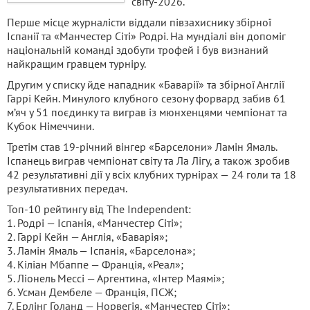
світу-2026.
Перше місце журналісти віддали півзахиснику збірної
Іспанії та «Манчестер Сіті» Родрі. На мундіалі він допоміг
національній команді здобути трофей і був визнаний
найкращим гравцем турніру.
Другим у списку йде нападник «Баварії» та збірної Англії
Гаррі Кейн. Минулого клубного сезону форвард забив 61
м’яч у 51 поєдинку та виграв із мюнхенцями чемпіонат та
Кубок Німеччини.
Третім став 19-річний вінгер «Барселони» Ламін Ямаль.
Іспанець виграв чемпіонат світу та Ла Лігу, а також зробив
42 результативні дії у всіх клубних турнірах — 24 голи та 18
результативних передач.
Топ-10 рейтингу від The Independent:
1. Родрі — Іспанія, «Манчестер Сіті»;
2. Гаррі Кейн — Англія, «Баварія»;
3. Ламін Ямаль — Іспанія, «Барселона»;
4. Кіліан Мбаппе — Франція, «Реал»;
5. Ліонель Мессі — Аргентина, «Інтер Маямі»;
6. Усман Дембеле — Франція, ПСЖ;
7. Ерлінг Голанд — Норвегія, «Манчестер Сіті»;