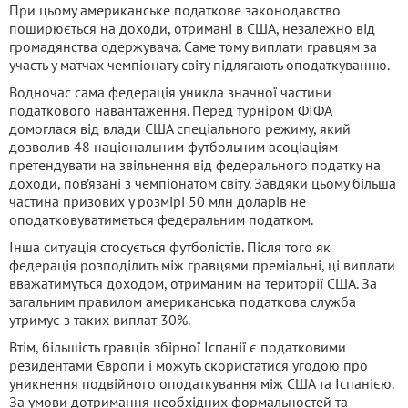
При цьому американське податкове законодавство
поширюється на доходи, отримані в США, незалежно від
громадянства одержувача. Саме тому виплати гравцям за
участь у матчах чемпіонату світу підлягають оподаткуванню.
Водночас сама федерація уникла значної частини
податкового навантаження. Перед турніром ФІФА
домоглася від влади США спеціального режиму, який
дозволив 48 національним футбольним асоціаціям
претендувати на звільнення від федерального податку на
доходи, пов’язані з чемпіонатом світу. Завдяки цьому більша
частина призових у розмірі 50 млн доларів не
оподатковуватиметься федеральним податком.
Інша ситуація стосується футболістів. Після того як
федерація розподілить між гравцями преміальні, ці виплати
вважатимуться доходом, отриманим на території США. За
загальним правилом американська податкова служба
утримує з таких виплат 30%.
Втім, більшість гравців збірної Іспанії є податковими
резидентами Європи і можуть скористатися угодою про
уникнення подвійного оподаткування між США та Іспанією.
За умови дотримання необхідних формальностей та