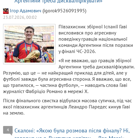
Аргентини треба дискваліфікувати»
Ігор Адамович
(igorok9526091995)
23.07.2026, 00:02
Півзахисник збірної Іспанії Гаві
висловився про агресивну
поведінку гравців національної
команди Аргентини після поразки
у фіналі ЧС-2026.
«Я не вважаю, що гравців збірної
Аргентини треба дискваліфікувати.
Розумію, що це — не найкращий приклад для дітей, але у
футболі завжди була агресивна сторона. Я вважаю, що все,
що трапилося, — частина футболу», — наводить слова Гаві
журналіст Фабріціо Романо в мережі X.
Після фінального свистка відбулася масова сутичка, під час
якої півзахисник аргентинців Леандро Паредес кинув Гаві
на землю.
Скалоні: «Якою була розмова після фіналу? Ні,
4