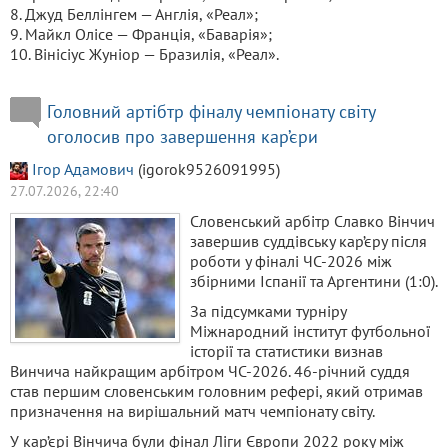
8. Джуд Беллінгем — Англія, «Реал»;
9. Майкл Олісе — Франція, «Баварія»;
10. Вінісіус Жуніор — Бразилія, «Реал».
Головний артібтр фіналу чемпіонату світу
оголосив про завершення кар’єри
Ігор Адамович
(igorok9526091995)
27.07.2026, 22:40
Словенський арбітр Славко Вінчич
завершив суддівську кар’єру після
роботи у фіналі ЧС-2026 між
збірними Іспанії та Аргентини (1:0).
За підсумками турніру
Міжнародний інститут футбольної
історії та статистики визнав
Винчича найкращим арбітром ЧС-2026. 46-річний суддя
став першим словенським головним рефері, який отримав
призначення на вирішальний матч чемпіонату світу.
У кар’єрі Вінчича були фінал Ліги Європи 2022 року між