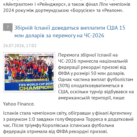
«Айнтрахтом» і «Рейнджерс», а також фінал Ліги чемпіонів
2024 року між дортмундською «Борусією» та «Реалом».
Збірній Іспанії доведеться виплатити США 15
7
млн доларів за перемогу на ЧС-2026
26.07.2026, 17:02
Перемога збірної Іспанії на
ЧС-2026 принесла національній
федерації рекордні призові від
ФІФА у розмірі 50 млн доларів.
Однак частина виплат футболістам
(30%) оподатковуватиметься в
США, оскільки турнір відбувався на
американській території, пише
Yahoo Finance.
Іспанія стала чемпіоном світу, обігравши у фіналі Аргентину
з рахунком 1:0 завдяки голу Феррана Торреса в додатковий
час. Після тріумфу Королівська іспанська футбольна
федерація отримала від ФІФА рекордні призові.