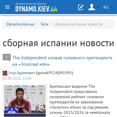
Динамо Киев от Шурика
RU
Dynamo.kiev.ua
/
Теги
/
сборная испании новости
сборная испании новости
The Independent назвав головного претендента
2
на «Золотий м’яч»
Ігор Адамович
(igorok9526091995)
05.08.2026, 12:06
Британське видання The
Independent представило
оновлений рейтинг головних
претендентів на завоювання
«Золотого м’яча» за підсумками
сезону-2025/2026 та чемпіонату