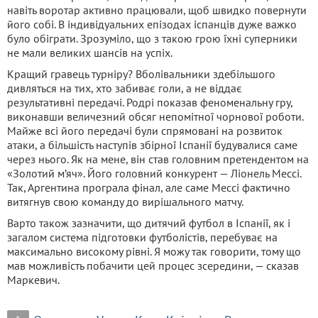
навіть воротар активно працювали, щоб швидко повернути
його собі. В індивідуальних епізодах іспанців дуже важко
було обіграти. Зрозуміло, що з такою грою їхні суперники
не мали великих шансів на успіх.
Кращий гравець турніру? Вболівальники здебільшого
дивляться на тих, хто забиває голи, а не віддає
результативні передачі. Родрі показав феноменальну гру,
виконавши величезний обсяг непомітної чорнової роботи.
Майже всі його передачі були спрямовані на розвиток
атаки, а більшість наступів збірної Іспанії будувалися саме
через нього. Як на мене, він став головним претендентом на
«Золотий м’яч». Його головний конкурент — Ліонель Мессі.
Так, Аргентина програла фінал, але саме Мессі фактично
витягнув свою команду до вирішального матчу.
Варто також зазначити, що дитячий футбол в Іспанії, як і
загалом система підготовки футболістів, перебуває на
максимально високому рівні. Я можу так говорити, тому що
мав можливість побачити цей процес зсередини, — сказав
Маркевич.