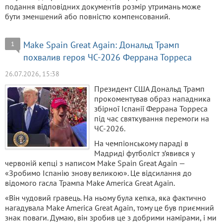
подання відповідних документів розмір утримань може
бути зменшений або повністю компенсований.
Make Spain Great Again: Дональд Трамп
1
похвалив героя ЧС-2026 Феррана Торреса
26.07.2026, 15:38
Президент США Дональд Трамп
прокоментував образ нападника
збірної Іспанії Феррана Торреса
під час святкування перемоги на
ЧС-2026.
На чемпіонському параді в
Мадриді футболіст з’явився у
червоній кепці з написом Make Spain Great Again —
«Зробимо Іспанію знову великою». Це відсилання до
відомого гасла Трампа Make America Great Again.
«Він чудовий гравець. На ньому була кепка, яка фактично
нагадувала Make America Great Again, тому це був приємний
знак поваги. Думаю, він зробив це з добрими намірами, і ми