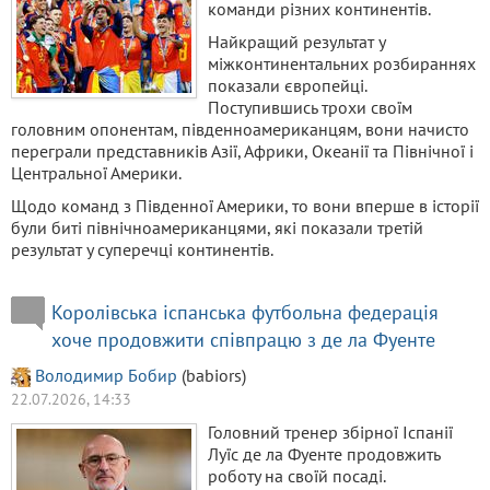
команди різних континентів.
Найкращий результат у
міжконтинентальних розбираннях
показали європейці.
Поступившись трохи своїм
головним опонентам, південноамериканцям, вони начисто
переграли представників Азії, Африки, Океанії та Північної і
Центральної Америки.
Щодо команд з Південної Америки, то вони вперше в історії
були биті північноамериканцями, які показали третій
результат у суперечці континентів.
Королівська іспанська футбольна федерація
хоче продовжити співпрацю з де ла Фуенте
Володимир Бобир
(babiors)
22.07.2026, 14:33
Головний тренер збірної Іспанії
Луїс де ла Фуенте продовжить
роботу на своїй посаді.