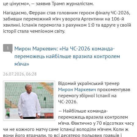
це цінуємо», — заявив Трамп журналістам.
Нагадаємо, Ферран став головним героєм фіналу ЧС-2026,
забивши переможний м’яч у ворота Аргентини на 106-й
хвилині. Іспанія перемогла з рахунком 1:0 та вдруге у своїй
історії стала чемпіоном світу.
Мирон Маркевич: «На ЧС-2026 команда-
1
переможець найбільше вразила контролем
м’яча»
26.07.2026, 06:28
Відомий український тренер
Мирон Маркевич
прокоментував
перемогу збірної Іспанії на
ЧС-2026.
— Найбільше команда-
переможець вразила контролем
м’яча. Фактично у 70 відсотках часу
чи не кожного матчу саме іспанці володіли м’ячем. Коли ж
вони його втрачали, то всі десятеро польових гравців і