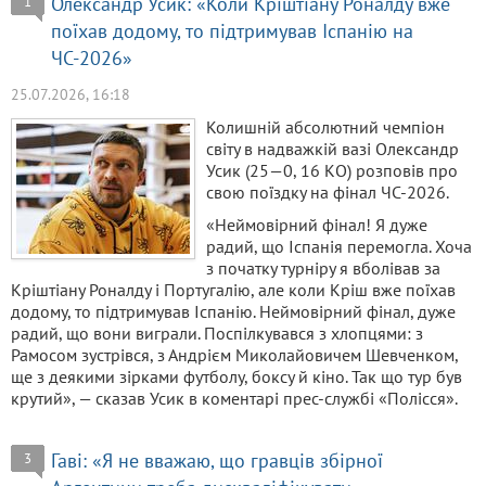
Олександр Усик: «Коли Кріштіану Роналду вже
1
поїхав додому, то підтримував Іспанію на
ЧС-2026»
25.07.2026, 16:18
Колишній абсолютний чемпіон
світу в надважкій вазі Олександр
Усик (25—0, 16 КО) розповів про
свою поїздку на фінал ЧС-2026.
«Неймовірний фінал! Я дуже
радий, що Іспанія перемогла. Хоча
з початку турніру я вболівав за
Кріштіану Роналду і Португалію, але коли Кріш вже поїхав
додому, то підтримував Іспанію. Неймовірний фінал, дуже
радий, що вони виграли. Поспілкувався з хлопцями: з
Рамосом зустрівся, з Андрієм Миколайовичем Шевченком,
ще з деякими зірками футболу, боксу й кіно. Так що тур був
крутий», — сказав Усик в коментарі прес-службі «Полісся».
Гаві: «Я не вважаю, що гравців збірної
3