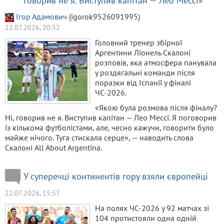
говорив не я. Виступив капітан — Лео Мессі»
Ігор Адамович
(igorok9526091995)
22.07.2026, 20:32
Головний тренер збірної
Аргентини Ліонель Скалоні
розповів, яка атмосфера панувала
у роздягальні команди після
поразки від Іспанії у фіналі
ЧС-2026.
«Якою була розмова після фіналу?
Ні, говорив не я. Виступив капітан — Лео Мессі. Я поговорив
із кількома футболістами, але, чесно кажучи, говорити було
майже нічого. Туга стискала серце», — наводить слова
Скалоні All About Argentina.
У суперечці континентів гору взяли європейці
22.07.2026, 15:57
На полях ЧС-2026 у 92 матчах зі
104 протистояли одна одній