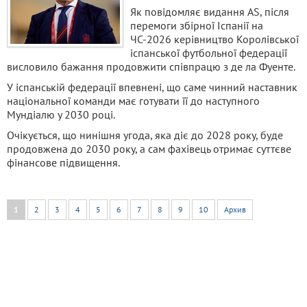
Як повідомляє видання AS, після
перемоги збірної Іспанії на
ЧС-2026 керівництво Королівської
іспанської футбольної федерації
висловило бажання продовжити співпрацю з де ла Фуенте.
У іспанській федерації впевнені, що саме чинний наставник
національної команди має готувати її до наступного
Мундіалю у 2030 році.
Очікується, що нинішня угода, яка діє до 2028 року, буде
продовжена до 2030 року, а сам фахівець отримає суттєве
фінансове підвищення.
1
2
3
4
5
6
7
8
9
10
Архив