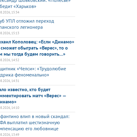
ександр Шовковский: «Полесье»
бедит «Харьков»
08.2026, 15:34
уб УПЛ отложил переход
панского легионера
08.2026, 15:13
хаил Кополовец: «Если «Динамо»
 сможет обыграть «Верес», то о
м мы тогда будем говорить...»
08.2026, 14:52
щитник «Челси»: «Трудолюбие
дрика феноменально»
08.2026, 14:31
ало известно, кто будет
мментировать матч «Верес» —
инамо»
08.2026, 14:10
фантино влип в новый скандал:
ФА выплатил шестизначную
мпенсацию его любовнице
08.2026, 13:49