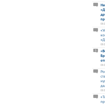
На
«Д
др
пр
08.
«У
ко
«Д
08.
«В
3
Бр
от
08.
Ро
ст
ну
да
08.
«Т
пр