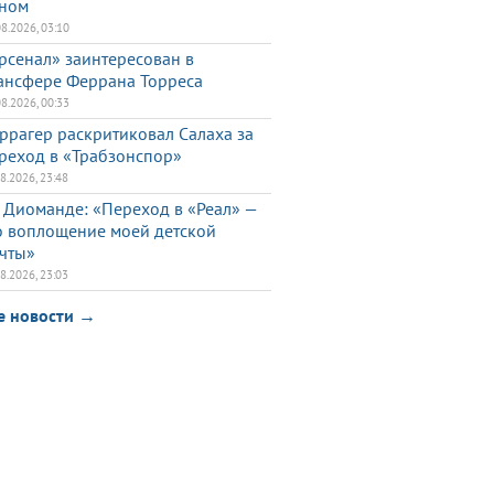
ном
08.2026, 03:10
рсенал» заинтересован в
ансфере Феррана Торреса
08.2026, 00:33
ррагер раскритиковал Салаха за
реход в «Трабзонспор»
08.2026, 23:48
 Диоманде: «Переход в «Реал» —
о воплощение моей детской
чты»
08.2026, 23:03
е новости →