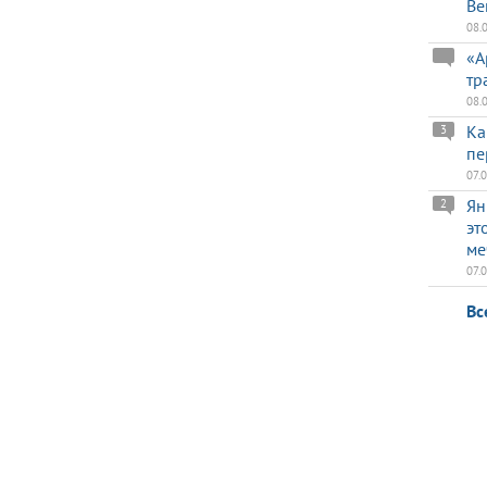
Ве
08.
«А
тр
08.
Ка
3
пе
07.
Ян
2
эт
ме
07.
Вс