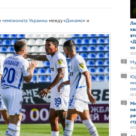
а
чемпионата Украины
между «
Динамо
» и
Ли
кв
вт
«Д
из
08.
Му
3
08.
Юр
мн
пл
08.
Ми
1
на
ра
ст
08.
1