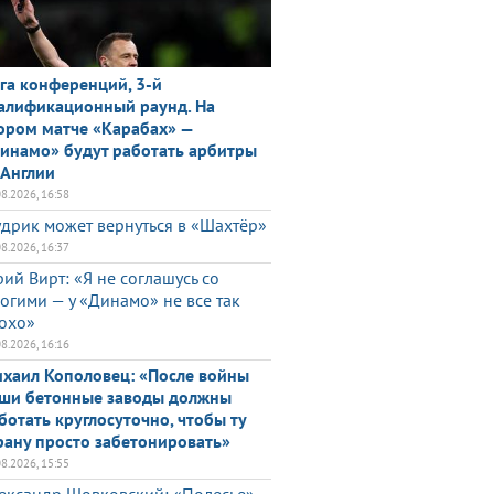
га конференций, 3-й
алификационный раунд. На
ором матче «Карабах» —
инамо» будут работать арбитры
 Англии
08.2026, 16:58
дрик может вернуться в «Шахтёр»
08.2026, 16:37
ий Вирт: «Я не соглашусь со
огими — у «Динамо» не все так
охо»
08.2026, 16:16
хаил Кополовец: «После войны
ши бетонные заводы должны
ботать круглосуточно, чтобы ту
рану просто забетонировать»
08.2026, 15:55