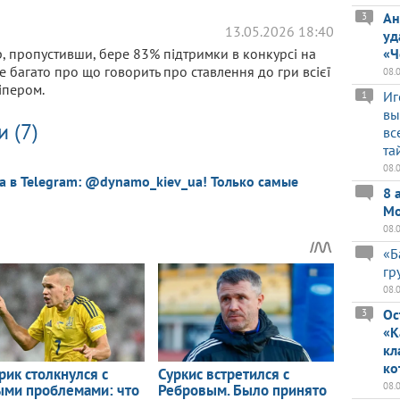
Ан
3
13.05.2026 18:40
уд
р, пропустивши, бере 83% підтримки в конкурсі на
«Ч
 багато про що говорить про ставлення до гри всієї
08.
іпером.
Иг
1
вы
 (7)
вс
та
08.
a в Telegram: @dynamo_kiev_ua! Только самые
8 
Мо
08.
«Б
гр
08.
Ос
3
«К
кл
ко
08.