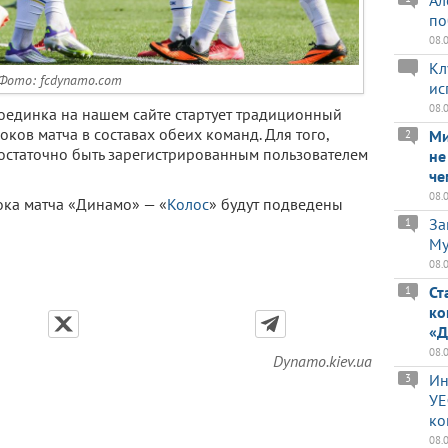
Ал
по
08.
Кл
Фото: fcdynamo.com
ис
08.
поединка на нашем сайте стартует традиционный
ков матча в составах обеих команд. Для того,
Ми
2
достаточно быть зарегистрированным пользователем
не
че
08.
ока матча «Динамо» — «
Колос
» будут подведены
За
1
Му
08.
Ст
1
ко
«Д
08.
Dynamo.kiev.ua
Ин
3
УЕ
ко
08.