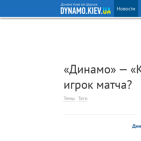
Динамо Киев от Шурика
Новости
«Динамо» — «К
игрок матча?
Темы
Теги
Ди