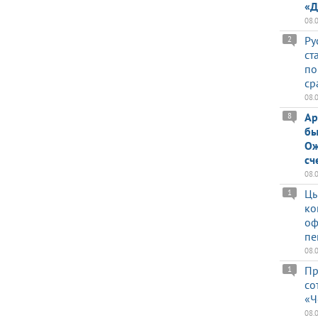
«Д
08.
Ру
2
ст
по
ср
08.
Ар
8
бы
Ож
сч
08.
Цы
1
ко
оф
пе
08.
Пр
1
со
«Ч
08.