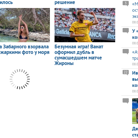
«М
3
ос
эк
08.
У 
ко
08.
«А
тр
08.
Ив
22
вы
ко
08.
Де
ст