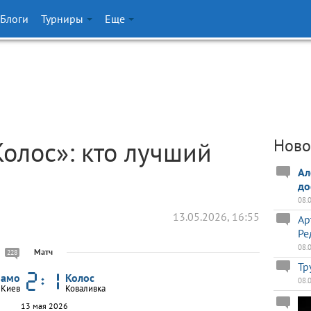
Блоги
Турниры
Еще
олос»: кто лучший
Ново
Ал
до
08.
13.05.2026, 16:55
Ар
Ре
08.
Матч
228
Тр
намо
Колос
08.
Киев
Коваливка
13 мая 2026