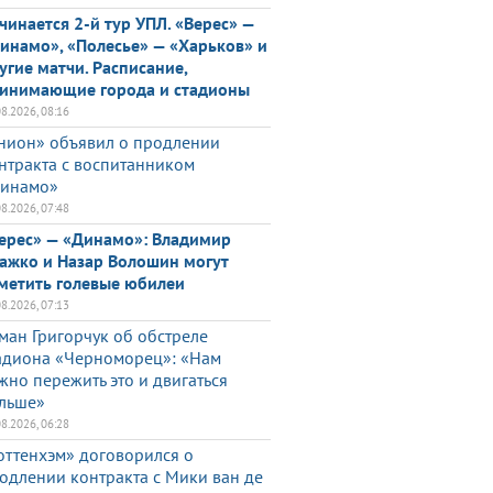
чинается 2-й тур УПЛ. «Верес» —
инамо», «Полесье» — «Харьков» и
угие матчи. Расписание,
инимающие города и стадионы
08.2026, 08:16
нион» объявил о продлении
нтракта с воспитанником
инамо»
08.2026, 07:48
ерес» — «Динамо»: Владимир
ажко и Назар Волошин могут
метить голевые юбилеи
08.2026, 07:13
ман Григорчук об обстреле
адиона «Черноморец»: «Нам
жно пережить это и двигаться
льше»
08.2026, 06:28
оттенхэм» договорился о
одлении контракта с Мики ван де