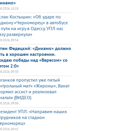
инамо»
08.2026, 10:18
слан Костышин: «Об ударе по
адиону «Черноморец» в автобусе
 пути на игру в Одессу. УПЛ нас
азу развернула»
08.2026, 09:54
тем Федецкий: «Динамо» должно
ть в хорошем настроении.
идаю победы над «Вересом» со
етом 2:0»
08.2026, 09:30
ганков пропустил уже пятый
нтрольный матч «Жироны», Ванат
ормил ассист и реализовал
нальти (ВИДЕО)
08.2026, 09:06
езидент УПЛ: «Направим наших
трудников на стадион
ерноморец»
08.2026, 08:42