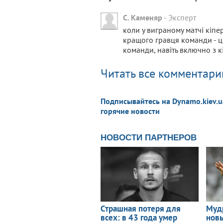
С. Каменяр
-
Эксперт
коли у виграному матчі кіпе
кращого гравця команди - це
команди, навіть включно з к
Читать все комментарии
Подписывайтесь на Dynamo.kiev.u
горячие новости