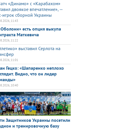
атч «Динамо» с «Карабахом»
тавил двоякое впечатление», —
с-игрок сборной Украины
08.2026, 11:43
«Оболони» есть опция выкупа
нтракта Маткевича
08.2026, 11:22
тлетико» выставил Серлота на
ансфер
08.2026, 11:01
ан Гецко: «Шапаренко неплохо
глядит. Видно, что он лидер
манды»
08.2026, 10:40
ти Защитников Украины посетили
адион и тренировочную базу