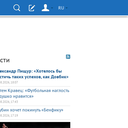
RU
сти
ександр Пищур: «Хотелось бы
стичь таких успехов, как Довбик»
08.2026, 18:07
тем Кравец: «Футбольная наглость
душко нравится»
08.2026, 17:43
убин хочет покинуть «Бенфику»
08.2026, 17:19