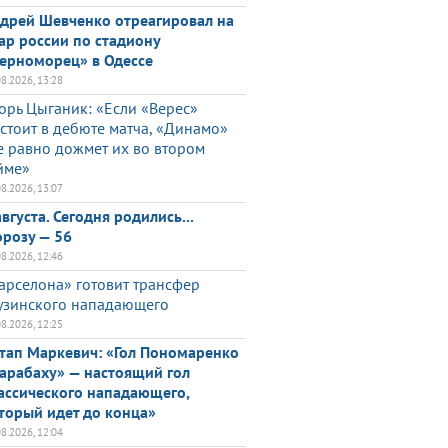
дрей Шевченко отреагировал на
ар россии по стадиону
ерноморец» в Одессе
08.2026, 13:28
орь Цыганик: «Если «Верес»
стоит в дебюте матча, «Динамо»
е равно дожмет их во втором
йме»
08.2026, 13:07
августа. Сегодня родились...
розу — 56
08.2026, 12:46
арселона» готовит трансфер
узинского нападающего
08.2026, 12:25
тап Маркевич: «Гол Пономаренко
арабаху» — настоящий гол
ассического нападающего,
торый идет до конца»
08.2026, 12:04