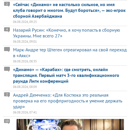
«Сейчас «Динамо» не настолько сильное, но имя
2
клуба говорит о многом. Будут бороться», — экс-игрок
сборной Азербайджана
06.08.2026, 09:25
Назарий Русин: «Конечно, я хочу попасть в сборную
4
Украины. Мне всего 27»
06.08.2026, 09:01
Марк-Андре тер Штеген отреагировал на свой переход
в «Аякс»
06.08.2026, 08:35
«Динамо» — «Карабах»: где смотреть, онлайн
трансляция. Первый матч 3-го квалификационного
раунда Лиги конференций
06.08.2026, 08:09
Андрей Демченко: «Для Костюка это реальная
2
проверка на его профпригодность и умение держать
удар»
06.08.2026, 07:41
10