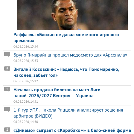
Раффаэль: «Блохин не давал мне много игрового
времени»
06.08.2026, 15:54
Бруно Гимарайнш прошел медосмотр для «Арсенала»
06.08.2026, 15:33
Виталий Косовский: «Надеюсь, что Пономаренко,
9
наконец, забьет гол»
06.08.2026, 15:12
Началась продажа билетов на матч Лиги
1
наций-2026/2027 Венгрия — Украина
06.08.2026, 14:51
1-й тур УПЛ. Никола Риццоли анализирует решения
арбитров (ВИДЕО)
06.08.2026, 14:30
«Динамо» сыграет с «Карабахом» в бело-синей форме
2