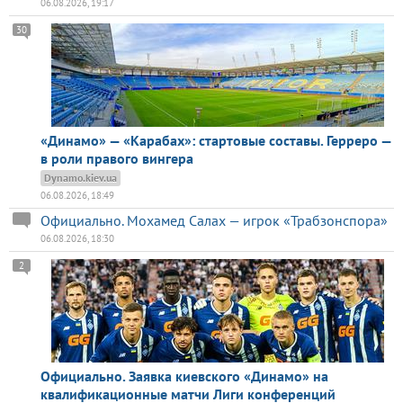
06.08.2026, 19:17
30
«Динамо» — «Карабах»: стартовые составы. Герреро —
в роли правого вингера
Dynamo.kiev.ua
06.08.2026, 18:49
Официально. Мохамед Салах — игрок «Трабзонспора»
06.08.2026, 18:30
2
Официально. Заявка киевского «Динамо» на
квалификационные матчи Лиги конференций