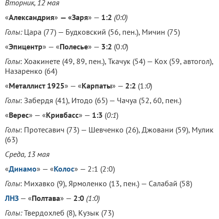
Вторник, 12 мая
«
Александрия
»
— «Заря
» —
1:2
(0:0)
Голы:
Цара (77) — Будковский (56, пен.), Мичин (75)
«
Эпицентр
» — «
Полесье
» —
3:2
(0
:0
)
Голы
: Хоакинете (49, 89, пен.), Ткачук (54) — Кох (59, автогол),
Назаренко (64)
«
Металлист 1925
» — «
Карпаты
» —
2:2
(1
:0
)
Голы
: Забердя (41), Итодо (65) — Чачуа (52, 60, пен.)
«
Верес
» — «
Кривбасс
» —
1:3
(
0:1
)
Голы
: Протесавич (73) — Шевченко (26), Джовани (59), Мулик
(63)
Среда, 13 мая
«
Динамо
» — «
Колос
» — 2:1 (2:0)
Голы
: Михавко (9), Ярмоленко (13, пен.) — Салабай (58)
ЛНЗ
— «
Полтава
» —
2:0
(1:0)
Голы:
Твердохлеб (8), Кузык (73)