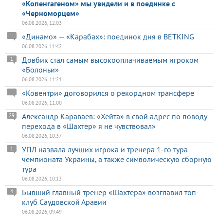
«Копенгагеном» мы увидели и в поединке с
«Черноморцем»
06.08.2026, 12:03
«Динамо» — «Карабах»: поединок дня в BETKING
06.08.2026, 11:42
Довбик стал самым высокооплачиваемым игроком
1
«Болоньи»
06.08.2026, 11:21
«Ковентри» договорился о рекордном трансфере
06.08.2026, 11:00
Александр Караваев: «Хейта» в свой адрес по поводу
29
перехода в «Шахтер» я не чувствовал»
06.08.2026, 10:37
УПЛ назвала лучших игрока и тренера 1-го тура
1
чемпионата Украины, а также символическую сборную
тура
06.08.2026, 10:13
Бывший главный тренер «Шахтера» возглавил топ-
4
клуб Саудовской Аравии
06.08.2026, 09:49