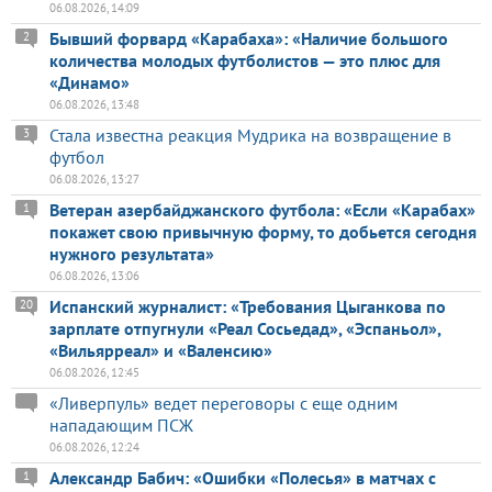
06.08.2026, 14:09
Бывший форвард «Карабаха»: «Наличие большого
2
количества молодых футболистов — это плюс для
«Динамо»
06.08.2026, 13:48
Стала известна реакция Мудрика на возвращение в
3
футбол
06.08.2026, 13:27
Ветеран азербайджанского футбола: «Если «Карабах»
1
покажет свою привычную форму, то добьется сегодня
нужного результата»
06.08.2026, 13:06
Испанский журналист: «Требования Цыганкова по
20
зарплате отпугнули «Реал Сосьедад», «Эспаньол»,
«Вильярреал» и «Валенсию»
06.08.2026, 12:45
«Ливерпуль» ведет переговоры с еще одним
нападающим ПСЖ
06.08.2026, 12:24
Александр Бабич: «Ошибки «Полесья» в матчах с
1