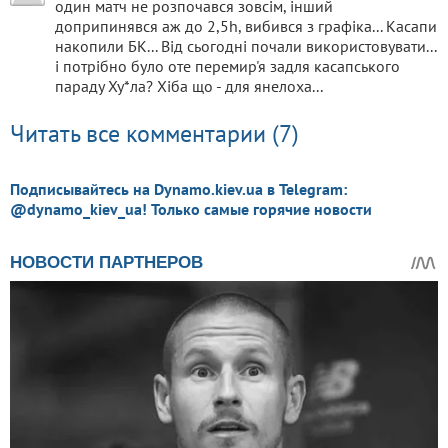
один матч не розпочався зовсім, інший
доприпинявся аж до 2,5h, вибився з графіка... Касапи
накопили БК... Від сьогодні почали використовувати...
і потрібно було оте перемир'я задля касапського
параду Ху*ла? Хіба що - для янелоха...
Читать все комментарии (7)
Подписывайтесь на Dynamo.kiev.ua в Telegram:
@dynamo_kiev_ua! Только самые горячие новости