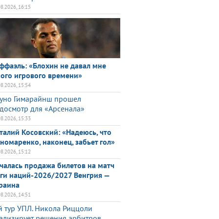
08.2026, 16:15
ффаэль: «Блохин не давал мне
ого игрового времени»
08.2026, 15:54
уно Гимарайнш прошел
досмотр для «Арсенала»
08.2026, 15:33
талий Косовский: «Надеюсь, что
номаренко, наконец, забьет гол»
08.2026, 15:12
чалась продажа билетов на матч
ги наций-2026/2027 Венгрия —
раина
08.2026, 14:51
й тур УПЛ. Никола Риццоли
ализирует решения арбитров