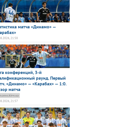
атистика матча «Динамо» —
арабах»
08.2026, 21:58
га конференций, 3-й
алификационный раунд. Первый
тч. «Динамо» — «Карабах» — 1:0.
зор матча
namo.kiev.ua
08.2026, 21:57