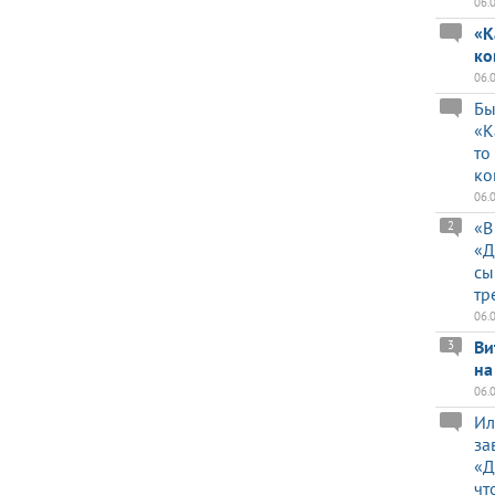
06.
«К
ко
06.
Бы
«К
то
ко
06.
«В
2
«Д
сы
тр
06.
Ви
3
на
06.
Ил
за
«Д
чт