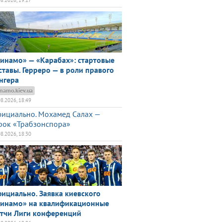
08.2026, 19:17
инамо» — «Карабах»: стартовые
ставы. Герреро — в роли правого
нгера
namo.kiev.ua
08.2026, 18:49
ициально. Мохамед Салах —
рок «Трабзонспора»
08.2026, 18:30
ициально. Заявка киевского
инамо» на квалификационные
тчи Лиги конференций