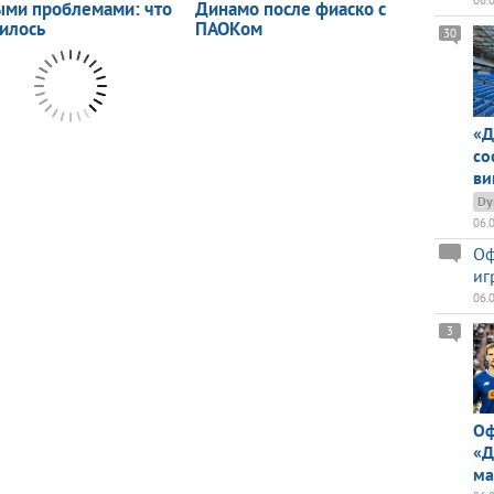
06.
30
«Д
со
ви
Dy
06.
Оф
иг
06.
3
Оф
«Д
ма