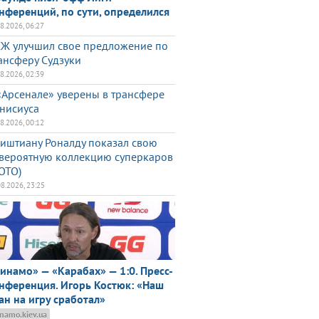
нференций, по сути, определился
08.2026, 06:27
Ж улучшил свое предложение по
ансферу Судзуки
08.2026, 02:39
«Арсенале» уверены в трансфере
нисиуса
08.2026, 00:12
иштиану Роналду показал свою
вероятную коллекцию суперкаров
ОТО)
08.2026, 23:25
инамо» — «Карабах» — 1:0. Пресс-
нференция. Игорь Костюк: «Наш
ан на игру сработал»
namo.kiev.ua