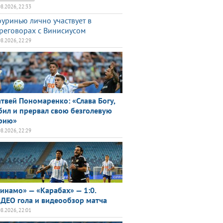
08.2026, 22:33
уринью лично участвует в
реговорах с Винисиусом
08.2026, 22:29
твей Пономаренко: «Слава Богу,
бил и прервал свою безголевую
рию»
08.2026, 22:29
инамо» — «Карабах» — 1:0.
ДЕО гола и видеообзор матча
08.2026, 22:01