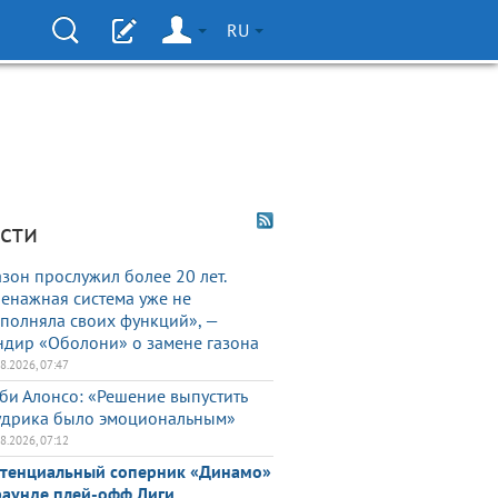
RU
сти
азон прослужил более 20 лет.
енажная система уже не
полняла своих функций», —
ндир «Оболони» о замене газона
08.2026, 07:47
би Алонсо: «Решение выпустить
дрика было эмоциональным»
08.2026, 07:12
тенциальный соперник «Динамо»
раунде плей-офф Лиги