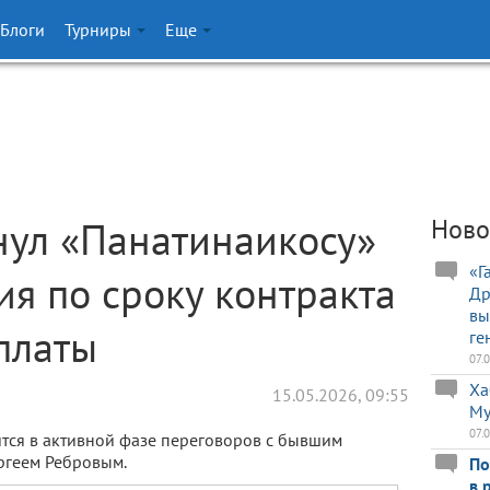
Блоги
Турниры
Еще
нул «Панатинаикосу»
Ново
«Г
ия по сроку контракта
Др
вы
платы
ге
07.
Ха
15.05.2026, 09:55
Му
07.
ится в активной фазе переговоров с бывшим
ргеем Ребровым.
По
в 