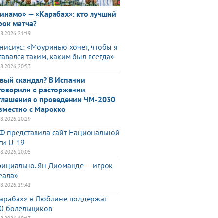
инамо» — «Карабах»: кто лучший
рок матча?
08.2026, 21:19
нисиус: «Моуринью хочет, чтобы я
тавался таким, каким был всегда»
08.2026, 20:53
вый скандал? В Испании
говорили о расторжении
глашения о проведении ЧМ-2030
вместно с Марокко
08.2026, 20:29
Ф представила сайт Национальной
ги U-19
08.2026, 20:05
ициально. Ян Диоманде — игрок
еала»
08.2026, 19:41
арабах» в Люблине поддержат
0 болельщиков