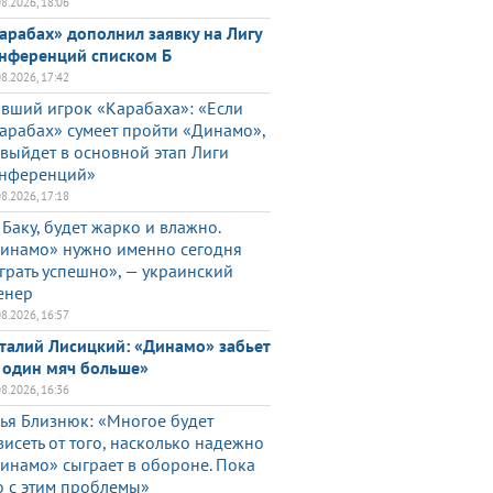
08.2026, 18:06
арабах» дополнил заявку на Лигу
нференций списком Б
08.2026, 17:42
вший игрок «Карабаха»: «Если
арабах» сумеет пройти «Динамо»,
 выйдет в основной этап Лиги
нференций»
08.2026, 17:18
 Баку, будет жарко и влажно.
инамо» нужно именно сегодня
грать успешно», — украинский
енер
08.2026, 16:57
талий Лисицкий: «Динамо» забьет
 один мяч больше»
08.2026, 16:36
ья Близнюк: «Многое будет
висеть от того, насколько надежно
инамо» сыграет в обороне. Пока
о с этим проблемы»