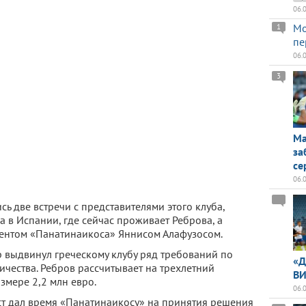
06.
Мо
1
пе
06.
3
Ма
за
се
06.
сь две встречи с представителями этого клуба,
а в Испании, где сейчас проживает Реброва, а
идентом «Панатинаикоса» Яннисом Алафузосом.
 выдвинул греческому клубу ряд требований по
«Д
чества. Ребров рассчитывает на трехлетний
ВИ
змере 2,2 млн евро.
06.
ст дал время «Панатинаикосу» на принятия решения