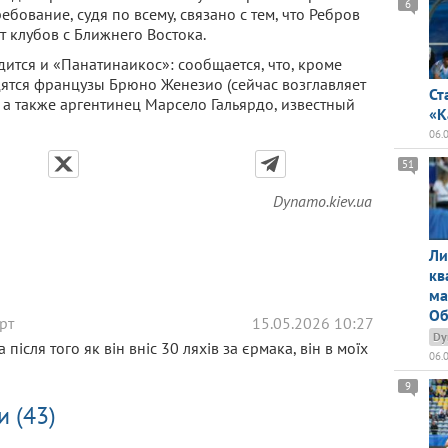
6
ебование, судя по всему, связано с тем, что Ребров
 клубов с Ближнего Востока.
ится и «Панатинаикос»: сообщается, что, кроме
дятся французы Брюно Женезио (сейчас возглавляет
Ст
, а также аргентинец Марсело Гальярдо, известный
«К
06.
51
Dynamo.kiev.ua
Ли
кв
ма
Об
рт
15.05.2026 10:27
Dy
 після того як він вніс 30 ляхів за єрмака, він в моїх
06.
9
и (43)