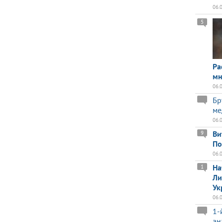
06.
5
Ра
мн
06.
Бр
ме
06.
Ви
9
По
06.
На
1
Ли
Ук
06.
1-
ан