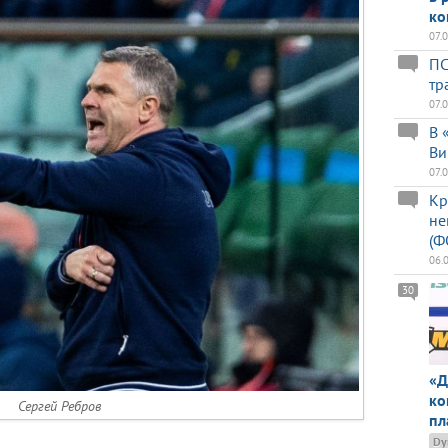
ко
07.
ПС
тр
07.
В 
Ви
07.
Кр
не
(Ф
06.
30
«Д
ко
Сергей Ребров
пл
Dy