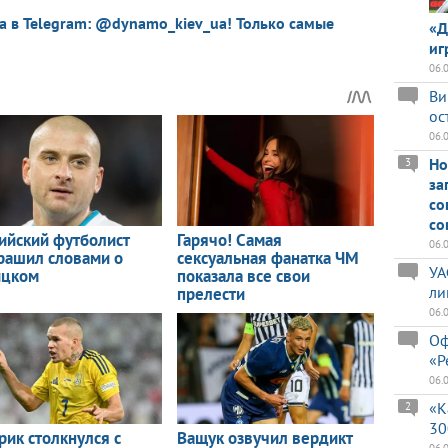
a в Telegram: @dynamo_kiev_ua! Только самые
«Д
иг
06.
Ви
ос
06.
Но
3
за
со
со
06.
УА
ли
06.
Оф
«Р
06.
«К
2
30