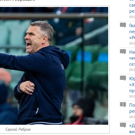
са
ре
09.
Гв
пе
«Р
09.
На
че
се
09.
Юр
«Х
пр
09.
По
1
ре
09.
«Д
Сергей Ребров
ви