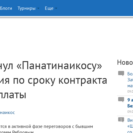
Блоги
Турниры
Еще
нул «Панатинаикосу»
Ново
Бо
ия по сроку контракта
За
ма
платы
09.
9 
Бе
наикос
09.
Ви
1
«Ш
ится в активной фазе переговоров с бывшим
со
ргеем Ребровым.