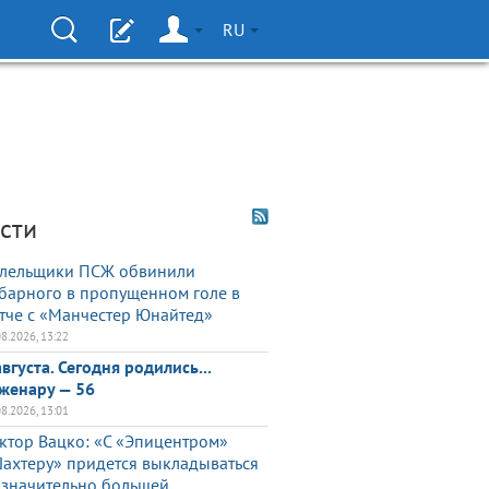
RU
сти
лельщики ПСЖ обвинили
барного в пропущенном голе в
тче с «Манчестер Юнайтед»
08.2026, 13:22
августа. Сегодня родились...
женару — 56
08.2026, 13:01
ктор Вацко: «С «Эпицентром»
ахтеру» придется выкладываться
 значительно большей