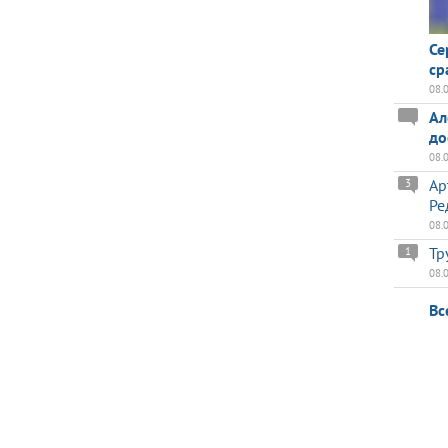
Се
ср
08.
Ал
до
08.
Ар
3
Ре
08.
Тр
1
08.
Вс