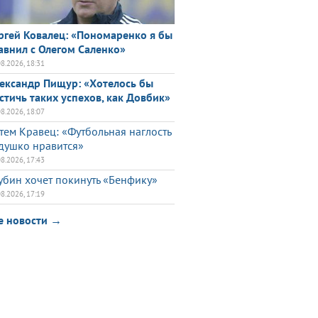
ргей Ковалец: «Пономаренко я бы
авнил с Олегом Саленко»
08.2026, 18:31
ександр Пищур: «Хотелось бы
стичь таких успехов, как Довбик»
08.2026, 18:07
тем Кравец: «Футбольная наглость
душко нравится»
08.2026, 17:43
убин хочет покинуть «Бенфику»
08.2026, 17:19
е новости →