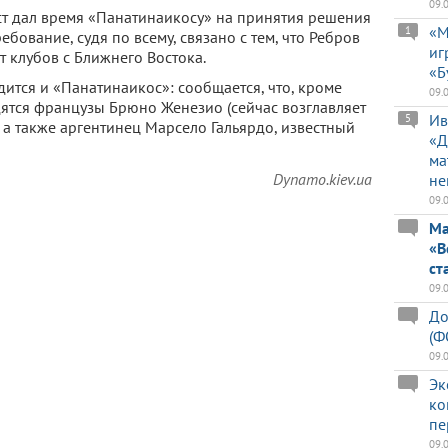
09.
ст дал время «Панатинаикосу» на принятия решения
«М
1
ебование, судя по всему, связано с тем, что Ребров
иг
 клубов с Ближнего Востока.
«Б
ится и «Панатинаикос»: сообщается, что, кроме
09.
дятся французы Брюно Женезио (сейчас возглавляет
Ив
5
, а также аргентинец Марсело Гальярдо, известный
«Д
ма
Dynamo.kiev.ua
не
09.
Ма
«В
ст
09.
До
(Ф
09.
Эк
ко
пе
09.