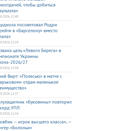
моотдачей, чтобы добиться
зультата»
08.2026, 12:40
ардиола посоветовал Родри
рейти в «Барселону» вместо
еала»
08.2026, 12:19
звана цель «Левого Берега» в
мпионате Украины
зона-2026/27
08.2026, 11:58
ий Вирт: «Полесью» в матче с
арьковом» отдам маленькое
еимущество»
08.2026, 11:37
лузащитник «Буковины» повторил
корд УПЛ
08.2026, 11:16
овбик — игрок высшего класса», —
нгер «Болоньи»