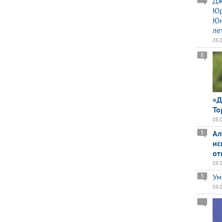
Дж
Юр
Юн
ле
08.
8
«Д
То
08.
Ал
5
ис
от
08.
Ум
3
08.