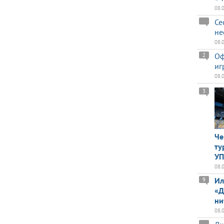
08.
Се
не
08.
Оф
2
иг
08.
3
Че
ту
У
08.
Ил
9
«Д
ни
08.