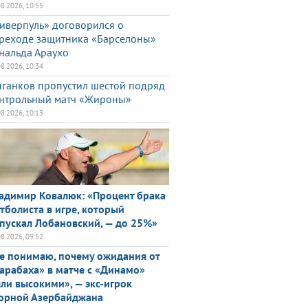
08.2026, 10:55
иверпуль» договорился о
реходе защитника «Барселоны»
нальда Араухо
08.2026, 10:34
ганков пропустил шестой подряд
нтрольный матч «Жироны»
08.2026, 10:13
адимир Ковалюк: «Процент брака
тболиста в игре, который
пускал Лобановский, — до 25%»
08.2026, 09:52
е понимаю, почему ожидания от
арабаха» в матче с «Динамо»
ли высокими», — экс-игрок
орной Азербайджана