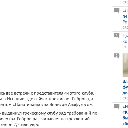
09.
«Л
пе
Ро
09.
Цы
4
ко
09.
3
Вл
фу
до
сь две встречи с представителями этого клуба,
а в Испании, где сейчас проживает Реброва, а
09.
идентом «Панатинаикоса» Яннисом Алафузосом.
«Н
«К
 выдвинул греческому клубу ряд требований по
бы
чества. Ребров рассчитывает на трехлетний
сб
змере 2,2 млн евро.