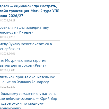
ерес» — «Динамо»: где смотреть,
лайн трансляция. Матч 2 тура УПЛ
зона-2026/27
08.2026, 06:29
рсенал» нашёл альтернативу
нисиусу в «Интере»
08.2026, 02:15
мелу Лукаку может оказаться в
енербахче»
08.2026, 00:01
зе Моуринью ввел строгие
авила для игроков «Реала»
08.2026, 23:08
тлетико» принял окончательное
шение по Хулиану Альваресу
08.2026, 22:40
 большому сожалению у нас есть
кие дебилы-соседи», — Юрий Вирт
 ударе русни по стадиону
ерноморец»