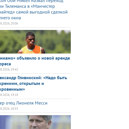
он Оби Микел назвал переход
и Тилеманса в «Манчестер
айтед» самой выгодной сделкой
тнего окна
08.2026, 20:06
инамо» объявило о новой аренде
рреса
08.2026, 19:42
ександр Гливинский: «Надо быть
кренним, открытым и
кровенным»
08.2026, 19:18
ер отец Лионеля Месси
08.2026, 18:55