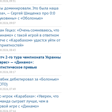
08.2026, 09:31
ы доминировали. Это была наша
ра», — Сергей Шищенко про 0:0
уковины» с «Оболонью»
08.2026, 09:07
ан Гецко: «Очень сомневаюсь, что
инамо» с такой игрой в ответном
тче с «Карабахом» удастся уйти от
приятностей»
08.2026, 08:43
тч 2-го тура чемпионата Украины
ерес» — «Динамо»:
атистическое превью
08.2026, 08:17
вбик дебютировал за «Болонью»
ОТО)
08.2026, 07:49
с-игрок «Карабаха»: «Уверен, что
манда сыграет лучше, чем в
рвой игре с «Динамо»
08.2026, 07:14