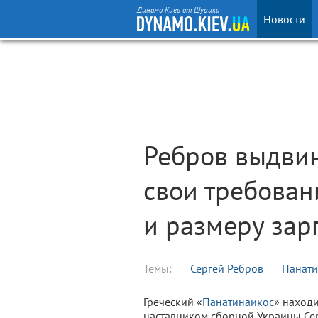
Динамо Киев от Шурика
Новости
Ребров выдви
свои требован
и размеру зар
Темы:
Сергей Ребров
Панати
Греческий «
Панатинаикос
» наход
наставником сборной Украины Се