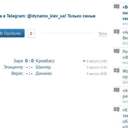
«В
он
a в Telegram: @dynamo_kiev_ua! Только самые
се
09.
«А
1
Одобряю
Теги
0
Ви
09.
Ро
«Ф
Заря
0 : 0
Кривбасс
9 августа 13:00
09.
Эпицентр
- : -
Шахтер
9 августа 15:30
Жо
4
Верес
- : -
Динамо
9 августа 18:00
пр
08.
«А
ре
08.
«К
5
та
об
«Ч