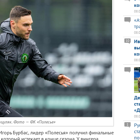
ко
08.
«А
тр
08.
Ив
10
вы
ко
08.
Де
ст
«Д
08.
уцуляк. Фото — ФК «Полесье»
Ру
1
ст
горь Бурбас, лидер «Полесья» получил финальные
по
 который истекает в конце сезона. У вингера