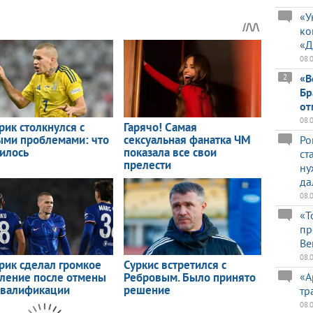
«У
ко
«Д
08.
«В
2
Бр
от
08.
Ро
ст
ну
да
08.
«Т
пр
Ве
08.
«А
тр
08.