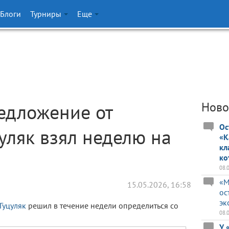
Блоги
Турниры
Еще
едложение от
Ново
Ос
цуляк взял неделю на
«К
кл
ко
08.
«М
15.05.2026, 16:58
ос
эк
Гуцуляк
решил в течение недели определиться со
08.
У 