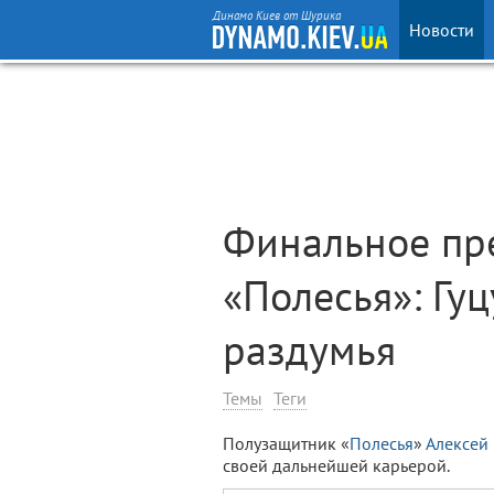
Динамо Киев от Шурика
Новости
Финальное пр
«Полесья»: Гу
раздумья
Темы
Теги
Полузащитник «
Полесья
»
Алексей 
своей дальнейшей карьерой.