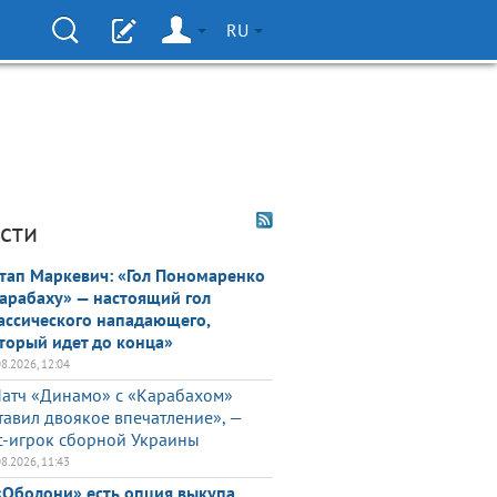
RU
сти
тап Маркевич: «Гол Пономаренко
арабаху» — настоящий гол
ассического нападающего,
торый идет до конца»
08.2026, 12:04
атч «Динамо» с «Карабахом»
тавил двоякое впечатление», —
с-игрок сборной Украины
08.2026, 11:43
«Оболони» есть опция выкупа