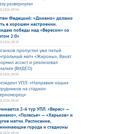
азу развернула»
08.2026, 09:54
тем Федецкий: «Динамо» должно
ть в хорошем настроении.
идаю победы над «Вересом» со
етом 2:0»
08.2026, 09:30
ганков пропустил уже пятый
нтрольный матч «Жироны», Ванат
ормил ассист и реализовал
нальти (ВИДЕО)
08.2026, 09:06
езидент УПЛ: «Направим наших
трудников на стадион
ерноморец»
08.2026, 08:42
чинается 2-й тур УПЛ. «Верес» —
инамо», «Полесье» — «Харьков» и
угие матчи. Расписание,
инимающие города и стадионы
08.2026, 08:16