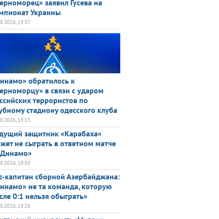
ерноморец» заявил Гусева на
мпионат Украины
08.2026, 19:37
инамо» обратилось к
ерноморцу» в связи с ударом
ссийских террористов по
убному стадиону одесского клуба
08.2026, 19:13
дущий защитник «Карабаха»
жет не сыграть в ответном матче
«Динамо»
08.2026, 18:50
с-капитан сборной Азербайджана:
инамо» не та команда, которую
сле 0:1 нельзя обыграть»
08.2026, 18:26