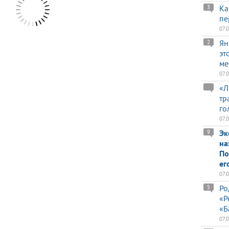
Ка
3
пе
07.
Ян
2
эт
ме
07.
«Л
тр
го
07.
Эк
9
на
По
ег
07.
Ро
5
«Р
«Б
07.