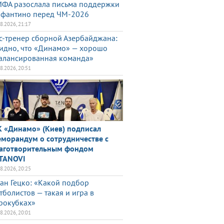
ФА разослала письма поддержки
фантино перед ЧМ-2026
08.2026, 21:17
с-тренер сборной Азербайджана:
идно, что «Динамо» — хорошо
алансированная команда»
08.2026, 20:51
 «Динамо» (Киев) подписал
морандум о сотрудничестве с
аготворительным фондом
TANOVI
08.2026, 20:25
ан Гецко: «Какой подбор
тболистов — такая и игра в
рокубках»
08.2026, 20:01