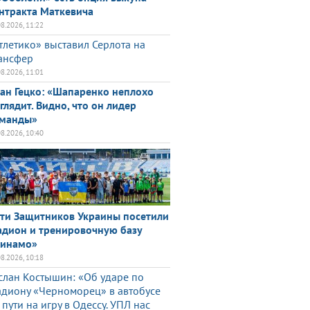
нтракта Маткевича
08.2026, 11:22
тлетико» выставил Серлота на
ансфер
08.2026, 11:01
ан Гецко: «Шапаренко неплохо
глядит. Видно, что он лидер
манды»
08.2026, 10:40
ти Защитников Украины посетили
адион и тренировочную базу
инамо»
08.2026, 10:18
слан Костышин: «Об ударе по
адиону «Черноморец» в автобусе
 пути на игру в Одессу. УПЛ нас