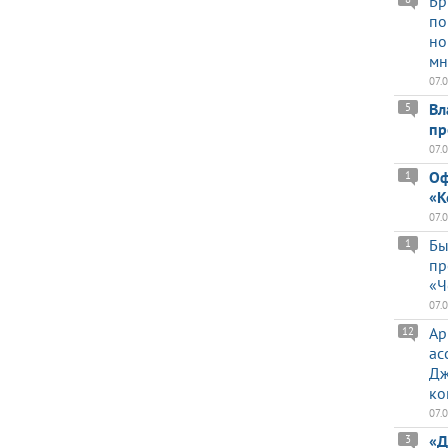
Бр
по
но
мн
07.
Вл
5
пр
07.
Оф
1
«К
07.
Бы
1
пр
«Ч
07.
Ар
12
ас
Дж
ко
07.
«Д
3