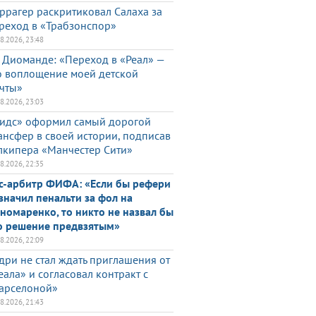
ррагер раскритиковал Салаха за
реход в «Трабзонспор»
08.2026, 23:48
 Диоманде: «Переход в «Реал» —
о воплощение моей детской
чты»
08.2026, 23:03
идс» оформил самый дорогой
ансфер в своей истории, подписав
лкипера «Манчестер Сити»
08.2026, 22:35
с-арбитр ФИФА: «Если бы рефери
значил пенальти за фол на
номаренко, то никто не назвал бы
о решение предвзятым»
08.2026, 22:09
дри не стал ждать приглашения от
еала» и согласовал контракт с
арселоной»
08.2026, 21:43