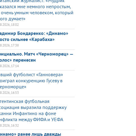
итанский журналист: «Мудрик
казался мне немного непростым,
 очень умным человеком, который
ого думает»
08.2026, 18:02
адимир Бондаренко: «Динамо»
осто сильнее «Карабаха»
08.2026, 17:38
ициально. Матч «Черноморец» —
олос» перенесен
08.2026, 17:14
вший футболист «Ганновера»
оиграл конкуренцию Гусеву в
ерноморце»
08.2026, 16:53
гентинская футбольная
социация выразила поддержку
анни Инфантино на фоне
нфликта между ФИФА и УЕФА
08.2026, 16:32
инамо» ранее лишь дважды