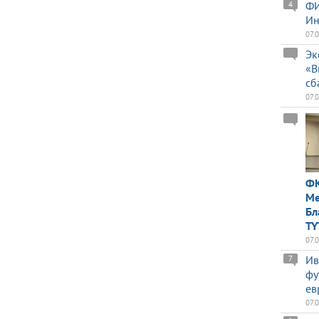
ФИ
4
Ин
07.
Эк
«В
сб
07.
ФК
Ме
Бл
TY
07.
Ив
7
фу
ев
07.