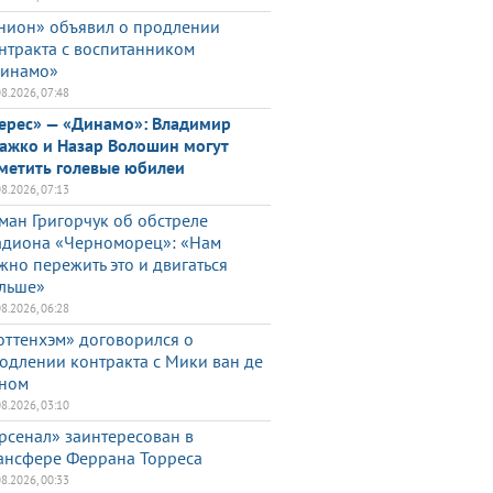
нион» объявил о продлении
нтракта с воспитанником
инамо»
08.2026, 07:48
ерес» — «Динамо»: Владимир
ажко и Назар Волошин могут
метить голевые юбилеи
08.2026, 07:13
ман Григорчук об обстреле
адиона «Черноморец»: «Нам
жно пережить это и двигаться
льше»
08.2026, 06:28
оттенхэм» договорился о
одлении контракта с Мики ван де
ном
08.2026, 03:10
рсенал» заинтересован в
ансфере Феррана Торреса
08.2026, 00:33