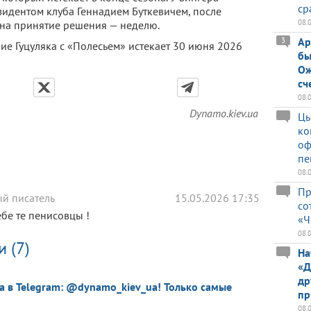
ср
езидентом клуба Геннадием Буткевичем, после
08.
 на принятие решения — неделю.
Ар
3
е Гуцуляка с «Полесьем» истекает 30 июня 2026
бы
Ож
сч
08.
Dynamo.kiev.ua
Цы
ко
оф
пе
08.
Пр
й писатель
15.05.2026 17:35
со
ебе те пенисовцы !
«Ч
08.
 (7)
На
«Д
др
a в Telegram: @dynamo_kiev_ua! Только самые
пр
08.