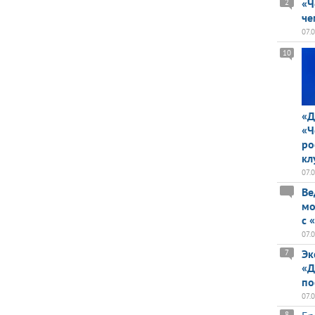
«Ч
2
че
07.
10
«Д
«Ч
ро
кл
07.
Ве
мо
с 
07.
Эк
7
«Д
по
07.
8