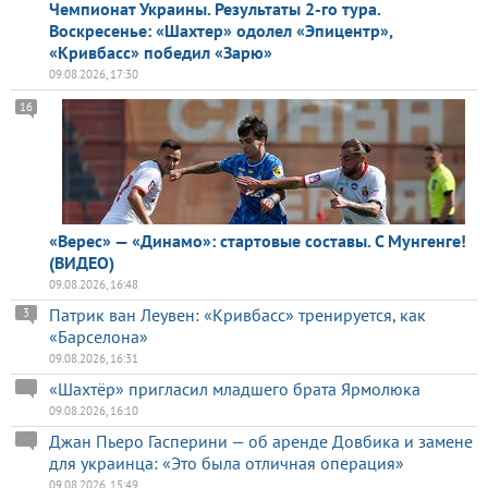
Чемпионат Украины. Результаты 2-го тура.
Воскресенье: «Шахтер» одолел «Эпицентр»,
«Кривбасс» победил «Зарю»
09.08.2026, 17:30
16
«Верес» — «Динамо»: стартовые составы. С Мунгенге!
(ВИДЕО)
09.08.2026, 16:48
Патрик ван Леувен: «Кривбасс» тренируется, как
3
«Барселона»
09.08.2026, 16:31
«Шахтёр» пригласил младшего брата Ярмолюка
09.08.2026, 16:10
Джан Пьеро Гасперини — об аренде Довбика и замене
для украинца: «Это была отличная операция»
09.08.2026, 15:49