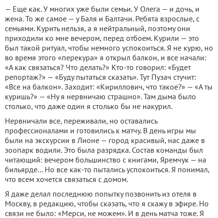
— Еще как. У многих уже были семьи. У Олега — и дочь, и
жена. То же самое — у Баля и Балтачи. Ребята взрослые, с
семьями. Курить нельзя, а я нейтральный, поэтому они
приходили ко мне вечером, перед отбоем. Курили — это
был такой ритуал, чтобы немного успокоиться. Я не курю, но
во время этого «перекура» я открыл балкон, и все начали:
«А как связаться? Что делать?» Кто-то говорил: «Будет
репортаж?» — «Буду пытаться сказать». Тут Пузач стучит:
«Все на балкон». Заходит: «Кириллович, что такое?» — «А ты
куришь?» — «Ну я нервничаю страшно». Там дыма было
столько, что даже один я столько бы не накурил.
Нервничали все, переживали, но оставались
профессионалами и готовились к матчу. В день игры мы
были на экскурсии в Лионе — город красивый, нас даже в
зоопарк водили. Это была разрядка. Состав команды был
читающий: вечером большинство с книгами, Яремчук — на
бильярде… Но все как-то пытались успокоиться. Я понимал,
что всем хочется связаться с домом.
Я даже делал последнюю попытку позвонить из отеля в
Москву, в редакцию, чтобы сказать, что я скажу в эфире. Но
связи не было: «Мерси, не можем». И в день матча тоже. Я