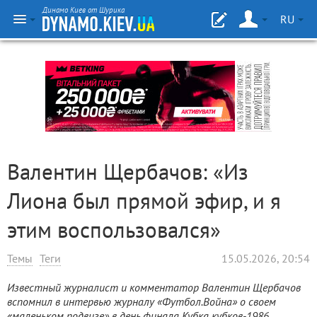
Динамо Киев от Шурика
RU
Валентин Щербачов: «Из
Лиона был прямой эфир, и я
этим воспользовался»
Темы
Теги
15.05.2026, 20:54
Известный журналист и комментатор Валентин Щербачов
вспомнил в интервью журналу «Футбол.Война» о своем
«маленьком подвиге» в день финала Кубка кубков-1986
.