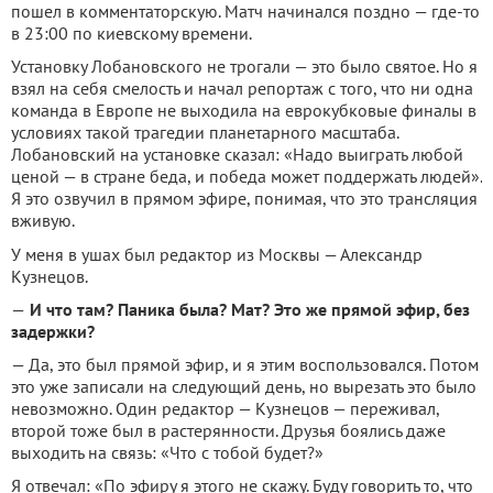
пошел в комментаторскую. Матч начинался поздно — где-то
в 23:00 по киевскому времени.
Установку Лобановского не трогали — это было святое. Но я
взял на себя смелость и начал репортаж с того, что ни одна
команда в Европе не выходила на еврокубковые финалы в
условиях такой трагедии планетарного масштаба.
Лобановский на установке сказал: «Надо выиграть любой
ценой — в стране беда, и победа может поддержать людей».
Я это озвучил в прямом эфире, понимая, что это трансляция
вживую.
У меня в ушах был редактор из Москвы — Александр
Кузнецов.
—
И что там? Паника была? Мат? Это же прямой эфир, без
задержки?
— Да, это был прямой эфир, и я этим воспользовался. Потом
это уже записали на следующий день, но вырезать это было
невозможно. Один редактор — Кузнецов — переживал,
второй тоже был в растерянности. Друзья боялись даже
выходить на связь: «Что с тобой будет?»
Я отвечал: «По эфиру я этого не скажу. Буду говорить то, что