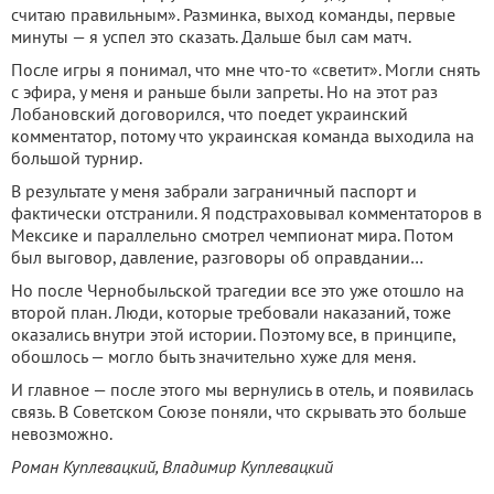
считаю правильным». Разминка, выход команды, первые
минуты — я успел это сказать. Дальше был сам матч.
После игры я понимал, что мне что-то «светит». Могли снять
с эфира, у меня и раньше были запреты. Но на этот раз
Лобановский договорился, что поедет украинский
комментатор, потому что украинская команда выходила на
большой турнир.
В результате у меня забрали заграничный паспорт и
фактически отстранили. Я подстраховывал комментаторов в
Мексике и параллельно смотрел чемпионат мира. Потом
был выговор, давление, разговоры об оправдании…
Но после Чернобыльской трагедии все это уже отошло на
второй план. Люди, которые требовали наказаний, тоже
оказались внутри этой истории. Поэтому все, в принципе,
обошлось — могло быть значительно хуже для меня.
И главное — после этого мы вернулись в отель, и появилась
связь. В Советском Союзе поняли, что скрывать это больше
невозможно.
Роман Куплевацкий, Владимир Куплевацкий