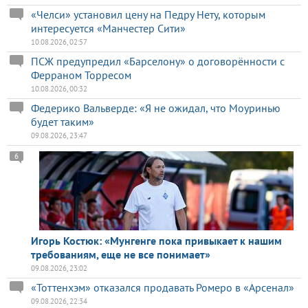
«Челси» установил цену на Педру Нету, которым
интересуется «Манчестер Сити»
10.08.2026, 02:57
ПСЖ предупредил «Барселону» о договорённости с
Ферраном Торресом
10.08.2026, 00:32
Федерико Вальверде: «Я не ожидал, что Моуринью
будет таким»
09.08.2026, 23:47
6
Игорь Костюк: «Мунгенге пока привыкает к нашим
требованиям, еще не все понимает»
09.08.2026, 23:02
«Тоттенхэм» отказался продавать Ромеро в «Арсенал»
09.08.2026, 22:34