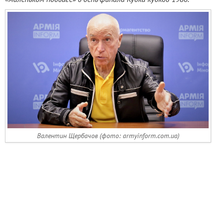
Валентин Щербачов (фото: armyinform.com.ua)