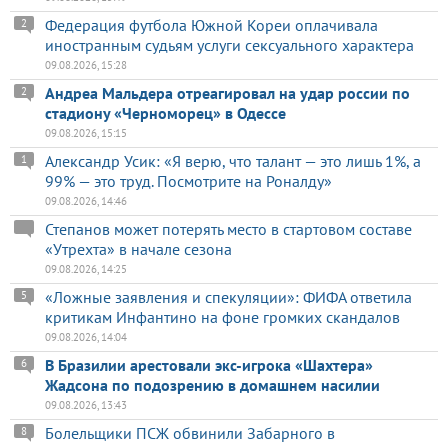
Федерация футбола Южной Кореи оплачивала
2
иностранным судьям услуги сексуального характера
09.08.2026, 15:28
Андреа Мальдера отреагировал на удар россии по
2
стадиону «Черноморец» в Одессе
09.08.2026, 15:15
Александр Усик: «Я верю, что талант — это лишь 1%, а
1
99% — это труд. Посмотрите на Роналду»
09.08.2026, 14:46
Степанов может потерять место в стартовом составе
«Утрехта» в начале сезона
09.08.2026, 14:25
«Ложные заявления и спекуляции»: ФИФА ответила
5
критикам Инфантино на фоне громких скандалов
09.08.2026, 14:04
В Бразилии арестовали экс-игрока «Шахтера»
6
Жадсона по подозрению в домашнем насилии
09.08.2026, 13:43
Болельщики ПСЖ обвинили Забарного в
8