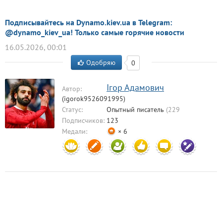
Подписывайтесь на Dynamo.kiev.ua в Telegram:
@dynamo_kiev_ua! Только самые горячие новости
16.05.2026, 00:01
Одобряю
0
Ігор Адамович
Автор:
(igorok9526091995)
Статус:
Опытный писатель
(229
комментариев)
Подписчиков:
123
Медали:
× 6