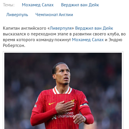
Темы:
Мохамед Салах
Верджил ван Дейк
Ливерпуль
Чемпионат Англии
Капитан английского «
Ливерпуля
»
Верджил ван Дейк
высказался о переходном этапе в развитии своего клуба, во
время которого команду покинут
Мохамед Салах
и Эндрю
Робертсон.