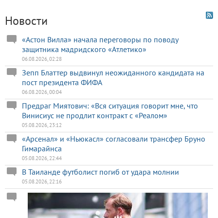
Новости
«Астон Вилла» начала переговоры по поводу
защитника мадридского «Атлетико»
06.08.2026, 02:28
Зепп Блаттер выдвинул неожиданного кандидата на
пост президента ФИФА
06.08.2026, 00:04
Предраг Миятович: «Вся ситуация говорит мне, что
Винисиус не продлит контракт с «Реалом»
05.08.2026, 23:12
«Арсенал» и «Ньюкасл» согласовали трансфер Бруно
Гимарайнса
05.08.2026, 22:44
В Таиланде футболист погиб от удара молнии
05.08.2026, 22:16