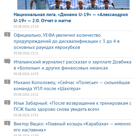
Национальная лига. «Динамо U-19» — «Александрия
U-19» — 2:0. Отчет о матче
05.08.2026, 15:24
Официально. УЕФА увеличил количество
1
предупреждений до дисквалификации с 3 до 4 в
основных раундах еврокубков
05.08.2026, 15:11
Итальянский журналист рассказал о зарплате Довбика
в «Болоньи» и других финансовых нюансах
05.08.2026, 14:33
Михаил Кополовец: «Сейчас «Полесье» — сильнейшая
5
команда УПЛ после «Шахтёра»
05.08.2026, 14:12
Илья Забарный: «После возвращения к тренировкам с
1
ПСЖ было здорово снова увидеть всех»
05.08.2026, 13:51
Виктор Вацко: «Главный козырь «Карабаха» — именно
1
его наставник»
05.08.2026, 13:30