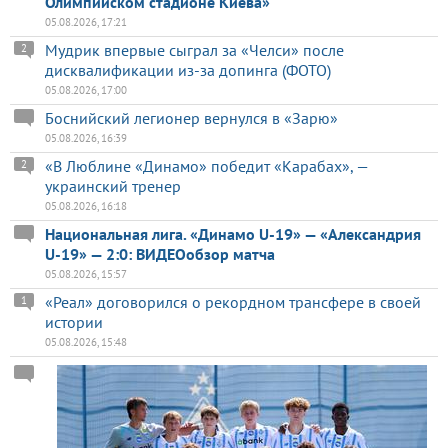
Олимпийском стадионе Киева»
05.08.2026, 17:21
Мудрик впервые сыграл за «Челси» после
2
дисквалификации из-за допинга (ФОТО)
05.08.2026, 17:00
Боснийский легионер вернулся в «Зарю»
05.08.2026, 16:39
«В Люблине «Динамо» победит «Карабах», —
2
украинский тренер
05.08.2026, 16:18
Национальная лига. «Динамо U-19» — «Александрия
U-19» — 2:0: ВИДЕОобзор матча
05.08.2026, 15:57
«Реал» договорился о рекордном трансфере в своей
1
истории
05.08.2026, 15:48