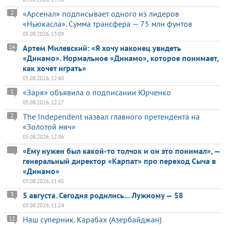
«Арсенал» подписывает одного из лидеров
2
«Ньюкасла». Сумма трансфера — 75 млн фунтов
05.08.2026, 13:09
Артем Милевский: «Я хочу наконец увидеть
14
«Динамо». Нормальное «Динамо», которое понимает,
как хочет играть»
05.08.2026, 12:48
«Заря» объявила о подписании Юрченко
1
05.08.2026, 12:27
The Independent назвал главного претендента на
2
«Золотой мяч»
05.08.2026, 12:06
«Ему нужен был какой-то толчок и он это понимал», —
генеральный директор «Карпат» про переход Сыча в
«Динамо»
05.08.2026, 11:45
5 августа. Сегодня родились... Лужному — 58
3
05.08.2026, 11:24
Наш суперник. Карабах (Азербайджан)
12