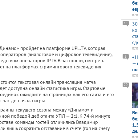
бе
ев
07.
30
15
ко
ст
сд
Динамо» пройдет на платформе UPL.TV, которая
07.
 операторов (аналоговое и цифровое телевидение),
«Н
8
едством операторов IPTV. В частности, смотреть
— 
ет на платформах стримингового телевидения
по
07.
стоится текстовая онлайн трансляция матча
20
дет доступна онлайн статистика игры. Стартовые
оединок ожидайте на страницах нашего сайта и его
 час до начала игры.
краины текущего сезона между «Динамо» и
Ви
ной победой дебютанта УПЛ — 2:1. К 74-й минуте
бе
 составе команды гостей отличились Владимир
1,
 лишь сократить отставание в счете (гол на счету
де
07.