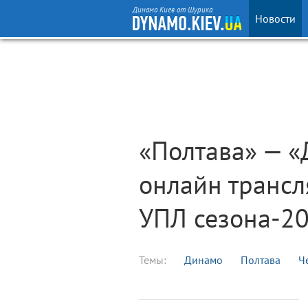
Динамо Киев от Шурика
Новости
«Полтава» — «
онлайн трансл
УПЛ сезона-2
Темы:
Динамо
Полтава
Ч