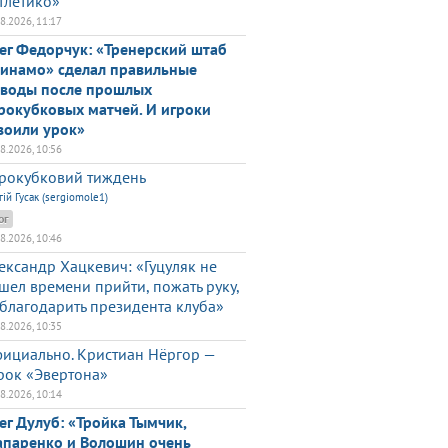
тлетико»
08.2026, 11:17
ег Федорчук: «Тренерский штаб
инамо» сделал правильные
воды после прошлых
рокубковых матчей. И игроки
воили урок»
08.2026, 10:56
рокубковий тиждень
гій Гусак (sergiomole1)
ог
08.2026, 10:46
ександр Хацкевич: «Гуцуляк не
шел времени прийти, пожать руку,
благодарить президента клуба»
08.2026, 10:35
ициально. Кристиан Нёргор —
рок «Эвертона»
08.2026, 10:14
ег Дулуб: «Тройка Тымчик,
паренко и Волошин очень