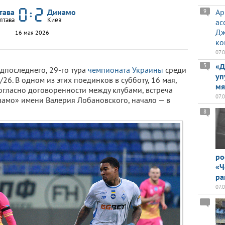
тава
Динамо
Ар
9
лтава
Киев
ас
Дж
16 мая 2026
ко
07.
«Д
3
едпоследнего, 29-го тура
чемпионата Украины
среди
уп
26. В одном из этих поединков в субботу, 16 мая,
мя
Согласно договоренности между клубами, встреча
07.
намо» имени Валерия Лобановского, начало — в
8
ро
«Ч
ра
07.