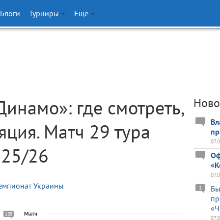
Блоги
Турниры
Еще
Динамо»: где смотреть,
Ново
Вл
яция. Матч 29 тура
пр
07.
025/26
Оф
«К
07.
емпионат Украины
Бы
1
пр
«Ч
Матч
185
07.