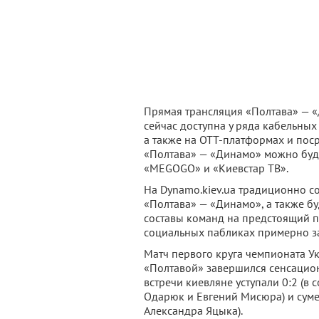
Прямая трансляция «Полтава» — «
сейчас доступна у ряда кабельных
а также на OTT-платформах и поср
«Полтава» — «Динамо» можно буд
«MEGOGO» и «Киевстар ТВ».
На Dynamo.kiev.ua традиционно со
«Полтава» — «Динамо», а также бу
составы команд на предстоящий п
социальных пабликах примерно за
Матч первого круга чемпионата У
«Полтавой» завершился сенсацион
встречи киевляне уступали 0:2 (в
Одарюк и Евгений Мисюра) и сумели
Александра Яцыка).