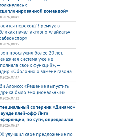
толкнулись с
сциплинированной командой»
08.2026, 08:41
товится переход? Яремчук в
бликах начал активно «лайкать»
рабзонспор»
08.2026, 08:15
азон прослужил более 20 лет.
енажная система уже не
полняла своих функций», —
ндир «Оболони» о замене газона
08.2026, 07:47
би Алонсо: «Решение выпустить
дрика было эмоциональным»
08.2026, 07:12
тенциальный соперник «Динамо»
раунде плей-офф Лиги
нференций, по сути, определился
08.2026, 06:27
Ж улучшил свое предложение по