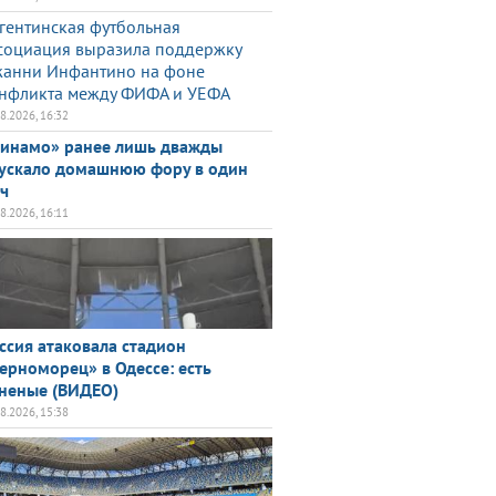
гентинская футбольная
социация выразила поддержку
анни Инфантино на фоне
нфликта между ФИФА и УЕФА
08.2026, 16:32
инамо» ранее лишь дважды
ускало домашнюю фору в один
ч
08.2026, 16:11
ссия атаковала стадион
ерноморец» в Одессе: есть
неные (ВИДЕО)
08.2026, 15:38