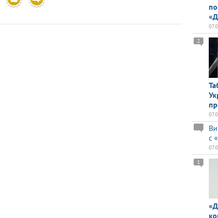
по
«Д
07.
2
Та
Ук
пр
07.
Ви
с 
07.
1
«Д
ко