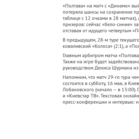
«Полтава» на матч с «Динамо» вы
потеряла шансы на сохранение пр
таблице с 12 очками в 28 матчах),
призеров: сейчас «бело-синие» за
отставая от идущего четвертым «П
В предыдущем, 28-м туре текуще
коваливский «Колоса» (2:1), а «По
Главным арбитром матча «Полтава
Также на игре будет задействова
руководством Дениса Шурмана из 
Напомним, что матч 29-го тура ч
состоится в субботу, 16 мая, в К
Лобановского (начало — в 13:00).
и «Киевстар ТВ». Текстовая онлайн
пресс-конференции и интервью: на