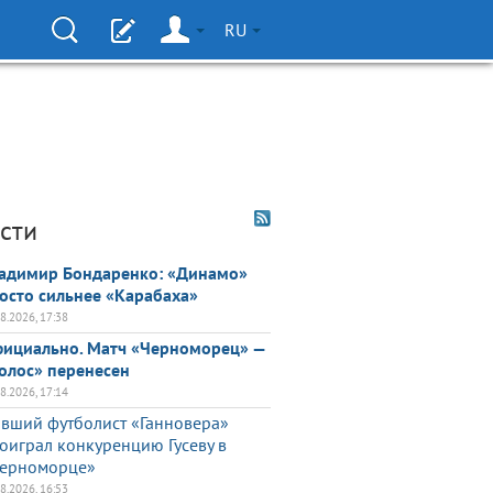
RU
сти
адимир Бондаренко: «Динамо»
осто сильнее «Карабаха»
08.2026, 17:38
ициально. Матч «Черноморец» —
олос» перенесен
08.2026, 17:14
вший футболист «Ганновера»
оиграл конкуренцию Гусеву в
ерноморце»
08.2026, 16:53