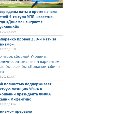
верждены даты и время начала
тчей 4-го тура УПЛ: известно,
гда «Динамо» сыграет с
уковиной»
08.2026, 15:29
паренко провел 250-й матч за
инамо»
08.2026, 15:08
с-игрок сборной Украины:
онечно, оптимальным вариантом
ло бы, если бы «Динамо» забило
е»
08.2026, 14:47
Ф полностью поддерживает
сткую позицию УЕФА в
ношении президента ФИФА
анни Инфантино
08.2026, 14:26
инамо» прервало