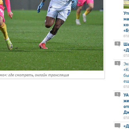
Ут
ма
ко
«Б
07.
Ша
9
«Д
07.
Эк
1
«К
мо»: где смотреть, онлайн трансляция
бы
ещ
07.
УА
5
же
от
Дж
07.
«Д