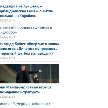
 надеждой на лучшее», —
ербайджанские СМИ — о матче
инамо» — «Карабах»
08.2026, 12:41
оттенхэм» продал защитника в
идлсбро»
08.2026, 12:20
ександр Бабич: «Впервые в новом
зоне игра «Динамо» понравилась.
тересный футбол мы увидели»
08.2026, 11:59
ий Максимов: «Такую игру от
номаренко и требуют»
08.2026, 11:38
истиан Ромеро договорился с