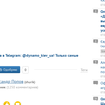
«А
07.
Ол
4
«Д
вы
ев
ус
07.
Єв
4
Сер
Бл
a в Telegram: @dynamo_kiev_ua! Только самые
07.
Ал
9
на
Одобряю
Теги
0
по
07.
сандр Попов
(shurik)
Оф
вник
(1250 комментариев)
иг
07.
5
Ол
36
Ша