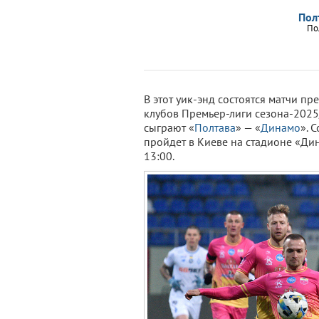
Пол
По
В этот уик-энд состоятся матчи пр
клубов Премьер-лиги сезона-2025/
сыграют «
Полтава
» — «
Динамо
». 
пройдет в Киеве на стадионе «Ди
13:00.