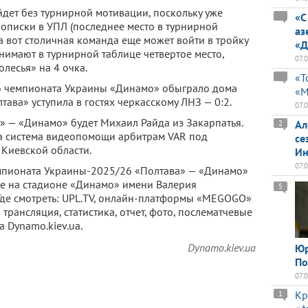
йдет без турнирной мотивации, поскольку уже
«С
описки в УПЛ (последнее место в турнирной
аз
 а вот столичная команда еще может войти в тройку
«Д
нимают в турнирной таблице четвертое место,
07.
олесья» на 4 очка.
«Т
го чемпионата Украины «Динамо» обыграло дома
«М
лтава» уступила в гостях черкасскому ЛНЗ — 0:2.
07.
» — «Динамо» будет Михаил Райда из Закарпатья.
Ал
2
на система видеопомощи арбитрам VAR под
се
Киевской области.
Ин
07.
емпионата Украины-2025/26 «Полтава» — «Динамо»
иеве на стадионе «Динамо» имени Валерия
5
 Где смотреть: UPL.TV, онлайн-платформы «MEGOGO»
 трансляция, статистика, отчет, фото, послематчевые
 Dynamo.kiev.ua.
Dynamo.kiev.ua
Юр
По
07.
Кр
1