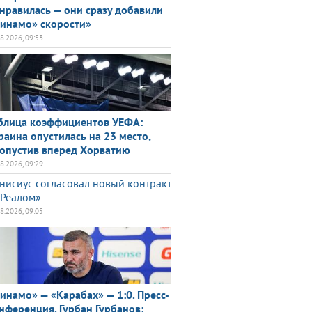
нравилась — они сразу добавили
инамо» скорости»
08.2026, 09:53
блица коэффициентов УЕФА:
раина опустилась на 23 место,
опустив вперед Хорватию
08.2026, 09:29
нисиус согласовал новый контракт
«Реалом»
08.2026, 09:05
инамо» — «Карабах» — 1:0. Пресс-
нференция. Гурбан Гурбанов: