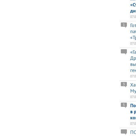
«С
ди
07.
Го
1
па
«Т
07.
«Г
Др
вы
ге
07.
Ха
3
Му
07.
По
5
в 
ко
07.
ПС