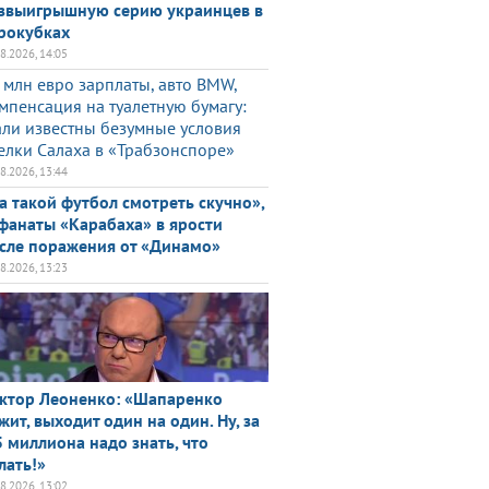
звыигрышную серию украинцев в
рокубках
08.2026, 14:05
 млн евро зарплаты, авто BMW,
мпенсация на туалетную бумагу:
али известны безумные условия
елки Салаха в «Трабзонспоре»
08.2026, 13:44
а такой футбол смотреть скучно»,
фанаты «Карабаха» в ярости
сле поражения от «Динамо»
08.2026, 13:23
ктор Леоненко: «Шапаренко
жит, выходит один на один. Ну, за
5 миллиона надо знать, что
лать!»
08.2026, 13:02