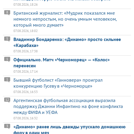
07.08.2026, 18:26
Британский журналист: «Мудрик показался мне
8
немного непростым, но очень умным человеком,
который много думает»
07.08.2026, 18:02
Владимир Бондаренко: «Динамо» просто сильнее
5
«Карабаха»
07.08.2026, 17:38
Официально. Матч «Черноморец» — «Колос»
1
перенесен
07.08.2026, 17:14
Бывший футболист «Ганновера» проиграл
1
конкуренцию Гусеву в «Черноморце»
07.08.2026, 16:53
Аргентинская футбольная ассоциация выразила
12
поддержку Джанни Инфантино на фоне конфликта
между ФИФА и УЕФА
07.08.2026, 16:32
«Динамо» ранее лишь дважды упускало домашнюю
3
фору в один мяч