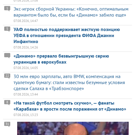
07.08.2026, 15:08
Экс-игрок сборной Украины: «Конечно, оптимальным
1
вариантом было бы, если бы «Динамо» забило еще»
07.08.2026, 14:47
УАФ полностью поддерживает жесткую позицию
5
УЕФА в отношении президента ФИФА Джанни
Инфантино
07.08.2026, 14:26
«Динамо» прервало безвыигрышную серию
украинцев в еврокубках
07.08.2026, 14:05
30 млн евро зарплаты, авто BMW, компенсация на
22
туалетную бумагу: стали известны безумные условия
сделки Салаха в «Трабзонспоре»
07.08.2026, 13:44
«На такой футбол смотреть скучно», — фанаты
8
«Карабаха» в ярости после поражения от «Динамо»
07.08.2026, 13:23
31