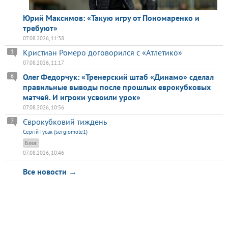
Юрий Максимов: «Такую игру от Пономаренко и
требуют»
07.08.2026, 11:38
Кристиан Ромеро договорился с «Атлетико»
1
07.08.2026, 11:17
Олег Федорчук: «Тренерский штаб «Динамо» сделал
6
правильные выводы после прошлых еврокубковых
матчей. И игроки усвоили урок»
07.08.2026, 10:56
Єврокубковий тиждень
7
Сергій Гусак (sergiomole1)
Блог
07.08.2026, 10:46
Все новости →