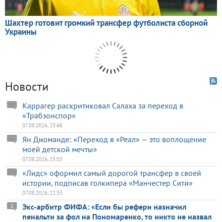
Новости
Каррагер раскритиковал Салаха за переход в
«Трабзонспор»
07.08.2026, 23:48
Ян Диоманде: «Переход в «Реал» — это воплощение
моей детской мечты»
07.08.2026, 23:03
«Лидс» оформил самый дорогой трансфер в своей
истории, подписав голкипера «Манчестер Сити»
07.08.2026, 22:35
Экс-арбитр ФИФА: «Если бы рефери назначил
1
пенальти за фол на Пономаренко, то никто не назвал