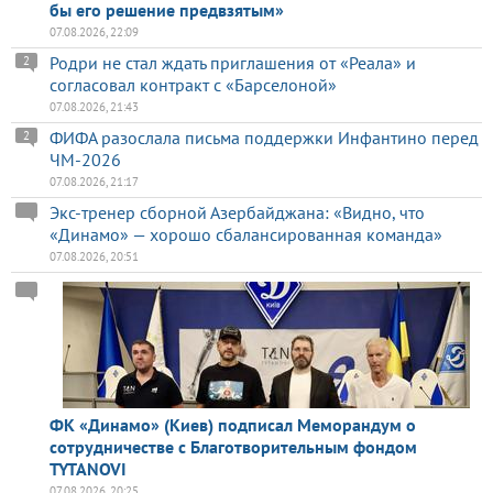
бы его решение предвзятым»
07.08.2026, 22:09
Родри не стал ждать приглашения от «Реала» и
2
согласовал контракт с «Барселоной»
07.08.2026, 21:43
ФИФА разослала письма поддержки Инфантино перед
2
ЧМ-2026
07.08.2026, 21:17
Экс-тренер сборной Азербайджана: «Видно, что
«Динамо» — хорошо сбалансированная команда»
07.08.2026, 20:51
ФК «Динамо» (Киев) подписал Меморандум о
сотрудничестве с Благотворительным фондом
TYTANOVI
07.08.2026, 20:25