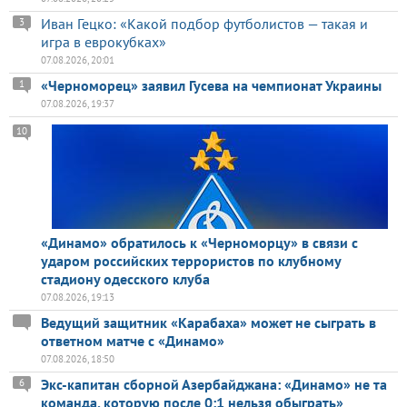
Иван Гецко: «Какой подбор футболистов — такая и
3
игра в еврокубках»
07.08.2026, 20:01
«Черноморец» заявил Гусева на чемпионат Украины
1
07.08.2026, 19:37
10
«Динамо» обратилось к «Черноморцу» в связи с
ударом российских террористов по клубному
стадиону одесского клуба
07.08.2026, 19:13
Ведущий защитник «Карабаха» может не сыграть в
ответном матче с «Динамо»
07.08.2026, 18:50
Экс-капитан сборной Азербайджана: «Динамо» не та
6
команда, которую после 0:1 нельзя обыграть»