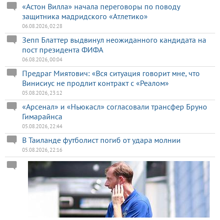
«Астон Вилла» начала переговоры по поводу
защитника мадридского «Атлетико»
06.08.2026, 02:28
Зепп Блаттер выдвинул неожиданного кандидата на
пост президента ФИФА
06.08.2026, 00:04
Предраг Миятович: «Вся ситуация говорит мне, что
Винисиус не продлит контракт с «Реалом»
05.08.2026, 23:12
«Арсенал» и «Ньюкасл» согласовали трансфер Бруно
Гимарайнса
05.08.2026, 22:44
В Таиланде футболист погиб от удара молнии
05.08.2026, 22:16