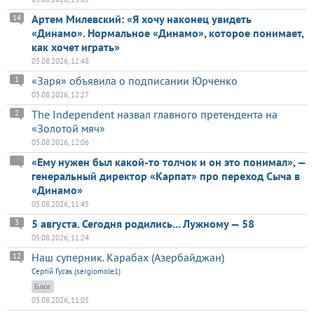
Артем Милевский: «Я хочу наконец увидеть
14
«Динамо». Нормальное «Динамо», которое понимает,
как хочет играть»
05.08.2026, 12:48
«Заря» объявила о подписании Юрченко
1
05.08.2026, 12:27
The Independent назвал главного претендента на
2
«Золотой мяч»
05.08.2026, 12:06
«Ему нужен был какой-то толчок и он это понимал», —
генеральный директор «Карпат» про переход Сыча в
«Динамо»
05.08.2026, 11:45
5 августа. Сегодня родились... Лужному — 58
3
05.08.2026, 11:24
Наш суперник. Карабах (Азербайджан)
12
Сергій Гусак (sergiomole1)
Блог
05.08.2026, 11:05