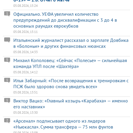
05.08.2026, 15:24
Официально. УЕФА увеличил количество
1
предупреждений до дисквалификации с 3 до 4 в
основных раундах еврокубков
05.08.2026, 15:11
Итальянский журналист рассказал о зарплате Довбика
в «Болоньи» и других финансовых нюансах
05.08.2026, 14:33
Михаил Кополовец: «Сейчас «Полесье» — сильнейшая
5
команда УПЛ после «Шахтёра»
05.08.2026, 14:12
Илья Забарный: «После возвращения к тренировкам с
1
ПСЖ было здорово снова увидеть всех»
05.08.2026, 13:51
Виктор Вацко: «Главный козырь «Карабаха» — именно
1
его наставник»
05.08.2026, 13:30
«Арсенал» подписывает одного из лидеров
2
«Ньюкасла». Сумма трансфера — 75 млн фунтов
05.08.2026, 13:09