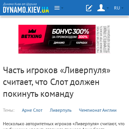
Динамо Киев от Шурика
RU
Часть игроков «Ливерпуля»
считает, что Слот должен
покинуть команду
Темы:
Арне Слот
Ливерпуль
Чемпионат Англии
Несколько авторитетных игроков «Ливерпуля» считают, что