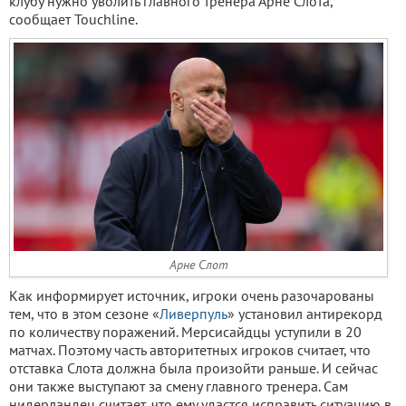
клубу нужно уволить главного тренера Арне Слота,
сообщает Touchline.
Арне Слот
Как информирует источник, игроки очень разочарованы
тем, что в этом сезоне «
Ливерпуль
» установил антирекорд
по количеству поражений. Мерсисайдцы уступили в 20
матчах. Поэтому часть авторитетных игроков считает, что
отставка Слота должна была произойти раньше. И сейчас
они также выступают за смену главного тренера. Сам
нидерландец считает, что ему удастся исправить ситуацию в