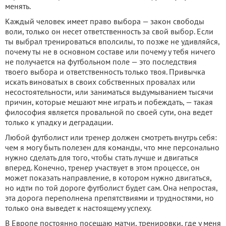
менять.
Каждый человек имеет право выбора — закон свободы
воли, только он несет ответственность за свой выбор. Если
ты выбрал тренироваться вполсилы, то позже не удивляйся,
почему ты не в основном составе или почему у тебя ничего
не получается на футбольном поле — это последствия
твоего выбора и ответственность только твоя. Привычка
искать виноватых в своих собственных провалах или
несостоятельности, или заниматься выдумыванием тысячи
причин, которые мешают мне играть и побеждать, — такая
философия является провальной по своей сути, она ведет
только к упадку и деградации.
Любой футболист или тренер должен смотреть внутрь себя:
чем я могу быть полезен для команды, что мне персонально
нужно сделать для того, чтобы стать лучше и двигаться
вперед. Конечно, тренер участвует в этом процессе, он
может показать направление, в котором нужно двигаться,
но идти по той дороге футболист будет сам. Она непростая,
эта дорога переполнена препятствиями и трудностями, но
только она выведет к настоящему успеху.
В Европе постоянно посещаю матчи, тренировки, где у меня