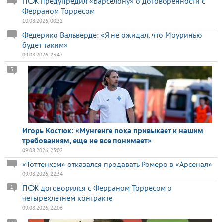
ПСЖ предупредил «Барселону» о договорённости с
Ферраном Торресом
10.08.2026, 00:32
Федерико Вальверде: «Я не ожидал, что Моуринью
будет таким»
09.08.2026, 23:47
5
Игорь Костюк: «Мунгенге пока привыкает к нашим
требованиям, еще не все понимает»
09.08.2026, 23:02
«Тоттенхэм» отказался продавать Ромеро в «Арсенал»
09.08.2026, 22:34
ПСЖ договорился с Ферраном Торресом о
1
четырехлетнем контракте
09.08.2026, 22:06