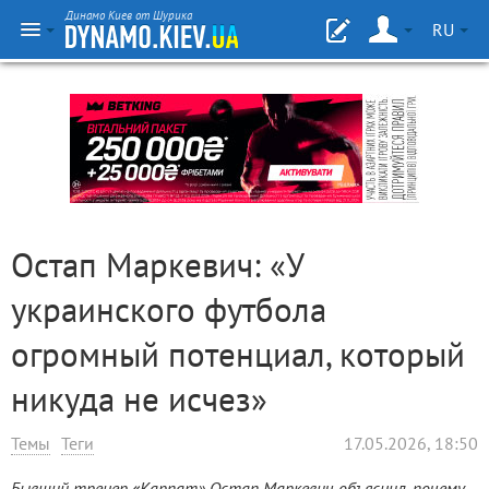
Динамо Киев от Шурика
RU
Остап Маркевич: «У
украинского футбола
огромный потенциал, который
никуда не исчез»
Темы
Теги
17.05.2026, 18:50
Бывший тренер «Карпат» Остап Маркевич объяснил, почему