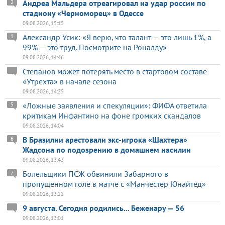
Андреа Мальдера отреагировал на удар россии по
2
стадиону «Черноморец» в Одессе
09.08.2026, 15:15
Александр Усик: «Я верю, что талант — это лишь 1%, а
1
99% — это труд. Посмотрите на Роналду»
09.08.2026, 14:46
Степанов может потерять место в стартовом составе
«Утрехта» в начале сезона
09.08.2026, 14:25
«Ложные заявления и спекуляции»: ФИФА ответила
5
критикам Инфантино на фоне громких скандалов
09.08.2026, 14:04
В Бразилии арестовали экс-игрока «Шахтера»
6
Жадсона по подозрению в домашнем насилии
09.08.2026, 13:43
Болельщики ПСЖ обвинили Забарного в
7
пропущенном голе в матче с «Манчестер Юнайтед»
09.08.2026, 13:22
9 августа. Сегодня родились... Беженару — 56
09.08.2026, 13:01