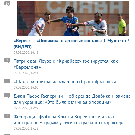
16
«Верес» — «Динамо»: стартовые составы. С Мунгенге!
(ВИДЕО)
09.08.2026, 16:48
Патрик ван Леувен: «Кривбасс» тренируется, как
3
«Барселона»
09.08.2026, 16:31
«Шахтёр» пригласил младшего брата Ярмолюка
09.08.2026, 16:10
Джан Пьеро Гасперини — об аренде Довбика и замене
для украинца: «Это была отличная операция»
09.08.2026, 15:49
Федерация футбола Южной Кореи оплачивала
2
иностранным судьям услуги сексуального характера
09.08.2026, 15:28