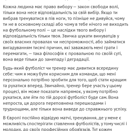
Кожна людина має право вибору — закон свободи волі,
тільки вона несе відповідальність за свій вибір. Якщо ти
вибрав тренуватися в пів ноги, то пізніше не дивуйся, чому
ти не в основному складі або чому в тебе нічого не виходить
на футбольному полі — це наслідки твого вибору і
відповідальність тільки твоя. Звичка шукати винуватців у
своїх власних провалах чи неспроможності, або займатися
вигадуванням тисячі причин, які заважають мені грати і
перемагати, — така філософія є провальною по своїй суті,
вона веде тільки до занепаду і деградації.
Будь-який футболіст чи тренер має дивитися всередину
себе: чим я можу бути корисним для команди, що мені
персонально потрібно зробити для того, щоб стати кращим
та рухатися вперед. Звичайно, тренер бере участь у цьому
процесі, він може показати напрямок, у якому потрібно
рухатися, але йти по тій дорозі футболіст буде сам. Вона
непроста, ця дорога переповнена перешкодами і
труднощами, але тільки вона виведе до справжнього успіху.
В Європі постійно відвідую матчі, тренування, де у мене є
можливість спостерігати ставлення футболістів, у тому числі і
молодих, до своїх професійних обов’язків. Тут кожен