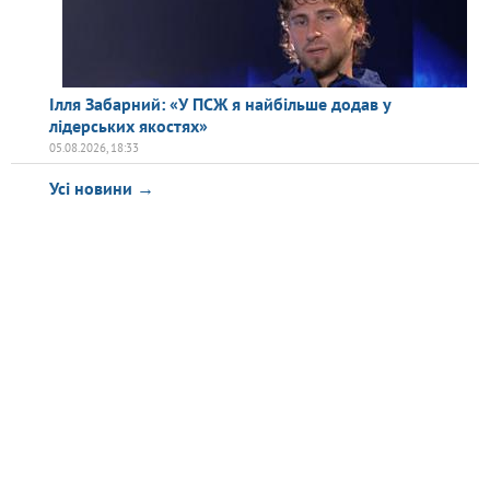
Ілля Забарний: «У ПСЖ я найбільше додав у
лідерських якостях»
05.08.2026, 18:33
Усі новини →