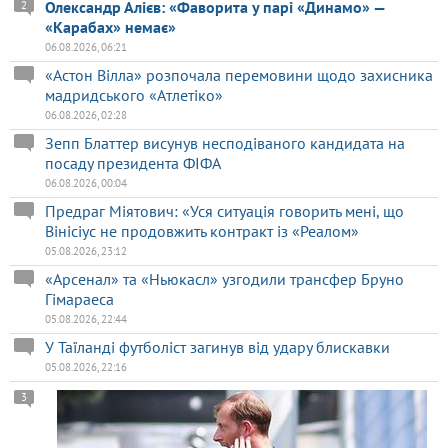
Олександр Алієв: «Фаворита у парі «Динамо» —
2
«Карабах» немає»
06.08.2026, 06:21
«Астон Вілла» розпочала перемовини щодо захисника
мадридського «Атлетіко»
06.08.2026, 02:28
Зепп Блаттер висунув несподіваного кандидата на
посаду президента ФІФА
06.08.2026, 00:04
Предраг Міятович: «Уся ситуація говорить мені, що
Вінісіус не продовжить контракт із «Реалом»
05.08.2026, 23:12
«Арсенал» та «Ньюкасл» узгодили трансфер Бруно
Гімараеса
05.08.2026, 22:44
У Таїланді футболіст загинув від удару блискавки
05.08.2026, 22:16
3