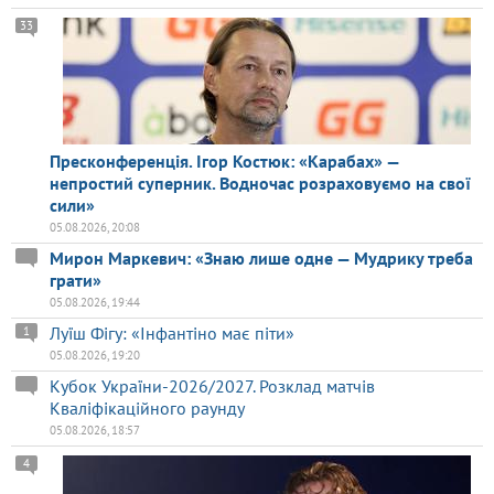
33
Пресконференція. Ігор Костюк: «Карабах» —
непростий суперник. Водночас розраховуємо на свої
сили»
05.08.2026, 20:08
Мирон Маркевич: «Знаю лише одне — Мудрику треба
грати»
05.08.2026, 19:44
Луїш Фігу: «Інфантіно має піти»
1
05.08.2026, 19:20
Кубок України-2026/2027. Розклад матчів
Кваліфікаційного раунду
05.08.2026, 18:57
4