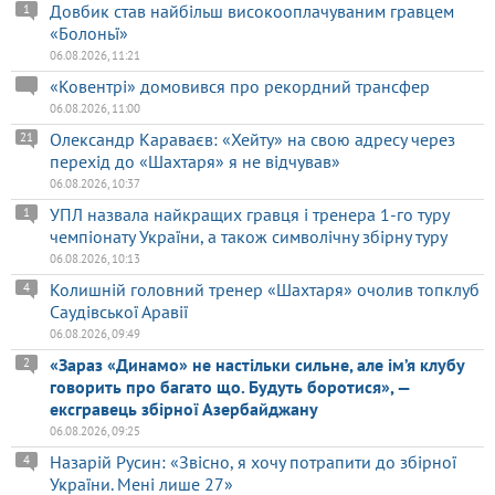
Довбик став найбільш високооплачуваним гравцем
1
«Болоньї»
06.08.2026, 11:21
«Ковентрі» домовився про рекордний трансфер
06.08.2026, 11:00
Олександр Караваєв: «Хейту» на свою адресу через
21
перехід до «Шахтаря» я не відчував»
06.08.2026, 10:37
УПЛ назвала найкращих гравця і тренера 1-го туру
1
чемпіонату України, а також символічну збірну туру
06.08.2026, 10:13
Колишній головний тренер «Шахтаря» очолив топклуб
4
Саудівської Аравії
06.08.2026, 09:49
«Зараз «Динамо» не настільки сильне, але ім’я клубу
2
говорить про багато що. Будуть боротися», —
ексгравець збірної Азербайджану
06.08.2026, 09:25
Назарій Русин: «Звісно, я хочу потрапити до збірної
4
України. Мені лише 27»