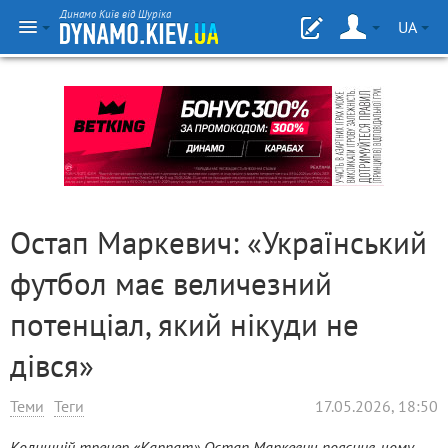
Динамо Київ від Шуріка
UA
Остап Маркевич: «Український
футбол має величезний
потенціал, який нікуди не
дівся»
Теми
Теги
17.05.2026, 18:50
Колишній тренер «Карпат» Остап Маркевич пояснив, чому