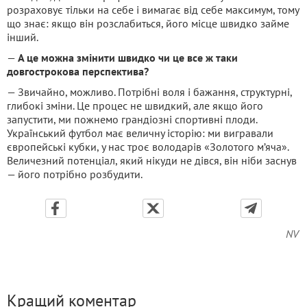
розраховує тільки на себе і вимагає від себе максимум, тому
що знає: якщо він розслабиться, його місце швидко займе
інший.
—
А це можна змінити швидко чи це все ж таки
довгострокова перспектива?
— Звичайно, можливо. Потрібні воля і бажання, структурні,
глибокі зміни. Це процес не швидкий, але якщо його
запустити, ми пожнемо грандіозні спортивні плоди.
Український футбол має величну історію: ми вигравали
європейські кубки, у нас троє володарів «Золотого м’яча».
Величезний потенціал, який нікуди не дівся, він ніби заснув
— його потрібно розбудити.
NV
Кращий коментар