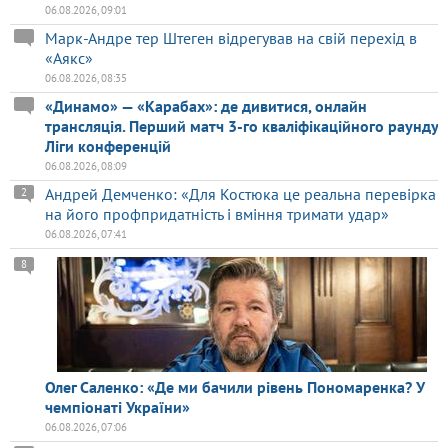
06.08.2026, 09:01
Марк-Андре тер Штеген відрегував на свій перехід в
«Аякс»
06.08.2026, 08:35
«Динамо» — «Карабах»: де дивитися, онлайн
трансляція. Перший матч 3-го кваліфікаційного раунду
Ліги конференцій
06.08.2026, 08:09
Андрей Демченко: «Для Костюка це реальна перевірка
2
на його профпридатність і вміння тримати удар»
06.08.2026, 07:41
8
Олег Саленко: «Де ми бачили рівень Пономаренка? У
чемпіонаті України»
06.08.2026, 07:06