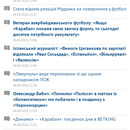
06.08.2026, 13:48
Стала відома реакція Мудрика на повернення у футбол
1
06.08.2026, 13:27
Ветеран азербайджанського футболу: «Якщо
1
«Карабах» покаже свою звичну форму, то сьогодні
досягне потрібного результату»
06.08.2026, 13:06
Іспанський журналіст: «Вимоги Циганкова по зарплаті
7
відлякали «Реал Сосьєдад», «Еспаньйол», «Вільярреал»
і «Валенсію»
06.08.2026, 12:45
«Ліверпуль» веде перемовини зі ще одним
нападником ПСЖ
06.08.2026, 12:24
Олександр Бабич: «Помилки «Полісся» в матчах із
«Копенгагеном» ми побачили і в поєдинку з
«Чорноморцем»
06.08.2026, 12:03
«Динамо» — «Карабах»: поєдинок дня в BETKING
06.08.2026, 11:42