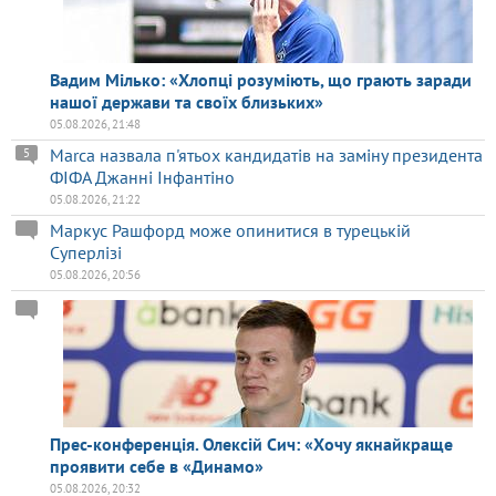
Вадим Мілько: «Хлопці розуміють, що грають заради
нашої держави та своїх близьких»
05.08.2026, 21:48
Marca назвала п'ятьох кандидатів на заміну президента
5
ФІФА Джанні Інфантіно
05.08.2026, 21:22
Маркус Рашфорд може опинитися в турецькій
Суперлізі
05.08.2026, 20:56
Прес-конференція. Олексій Сич: «Хочу якнайкраще
проявити себе в «Динамо»
05.08.2026, 20:32