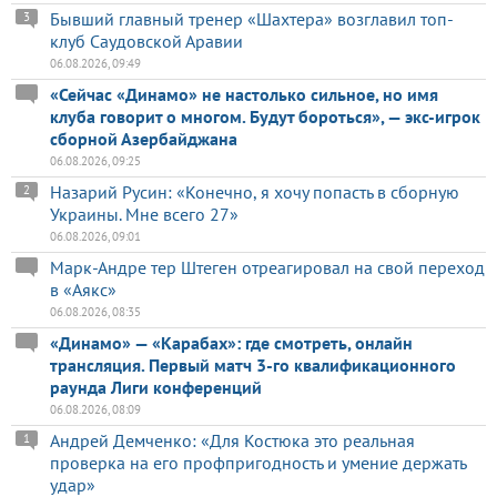
Бывший главный тренер «Шахтера» возглавил топ-
3
клуб Саудовской Аравии
06.08.2026, 09:49
«Сейчас «Динамо» не настолько сильное, но имя
клуба говорит о многом. Будут бороться», — экс-игрок
сборной Азербайджана
06.08.2026, 09:25
Назарий Русин: «Конечно, я хочу попасть в сборную
2
Украины. Мне всего 27»
06.08.2026, 09:01
Марк-Андре тер Штеген отреагировал на свой переход
в «Аякс»
06.08.2026, 08:35
«Динамо» — «Карабах»: где смотреть, онлайн
трансляция. Первый матч 3-го квалификационного
раунда Лиги конференций
06.08.2026, 08:09
Андрей Демченко: «Для Костюка это реальная
1
проверка на его профпригодность и умение держать
удар»