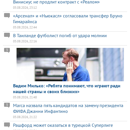
Винисиус не продлит контракт с «Реалом»
05.08.2026, 23:12
«Арсенал» и «Ньюкасл» согласовали трансфер Бруно
Гимарайнса
05.08.2026, 22:44
В Таиланде футболист погиб от удара молнии
05.08.2026, 22:16
3
Вадим Милько: «Ребята понимают, что играют ради
нашей страны и своих близких»
05.08.2026, 21:48
Marca назвала пять кандидатов на замену президента
3
ФИФА Джанни Инфантино
05.08.2026, 21:22
Рашфорд может оказаться в турецкой Суперлиге