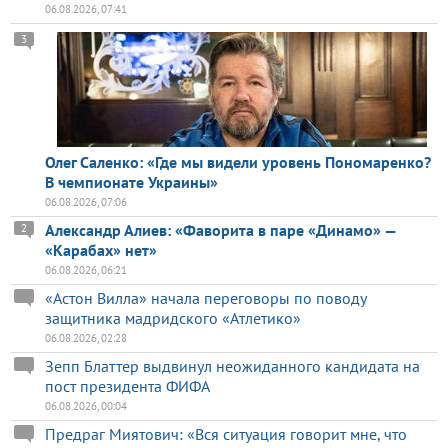
06.08.2026, 07:41
3
Олег Саленко: «Где мы видели уровень Пономаренко?
В чемпионате Украины»
06.08.2026, 07:06
Александр Алиев: «Фаворита в паре «Динамо» —
2
«Карабах» нет»
06.08.2026, 06:21
«Астон Вилла» начала переговоры по поводу
защитника мадридского «Атлетико»
06.08.2026, 02:28
Зепп Блаттер выдвинул неожиданного кандидата на
пост президента ФИФА
06.08.2026, 00:04
Предраг Миятович: «Вся ситуация говорит мне, что