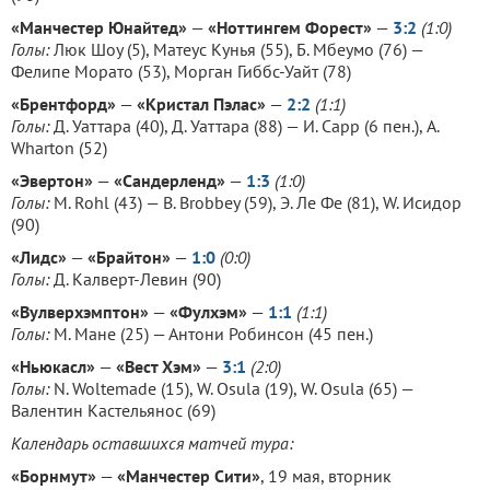
«Манчестер Юнайтед»
—
«Ноттингем Форест»
—
3:2
(1:0)
Голы:
Люк Шоу (5), Матеус Кунья (55), Б. Мбеумо (76) —
Фелипе Морато (53), Морган Гиббс-Уайт (78)
«Брентфорд»
—
«Кристал Пэлас»
—
2:2
(1:1)
Голы:
Д. Уаттара (40), Д. Уаттара (88) — И. Сарр (6 пен.), A.
Wharton (52)
«Эвертон»
—
«Сандерленд»
—
1:3
(1:0)
Голы:
M. Rohl (43) — B. Brobbey (59), Э. Ле Фе (81), W. Исидор
(90)
«Лидс»
—
«Брайтон»
—
1:0
(0:0)
Голы:
Д. Калверт-Левин (90)
«Вулверхэмптон»
—
«Фулхэм»
—
1:1
(1:1)
Голы:
М. Мане (25) — Антони Робинсон (45 пен.)
«Ньюкасл»
—
«Вест Хэм»
—
3:1
(2:0)
Голы:
N. Woltemade (15), W. Osula (19), W. Osula (65) —
Валентин Кастельянос (69)
Календарь оставшихся матчей тура:
«Борнмут»
—
«Манчестер Сити»
, 19 мая, вторник