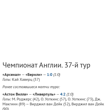
Чемпионат Англии. 37-й тур
«Арсенал»
—
«Бернли»
—
1:0
(1:0)
Голы:
Кай Хаверц (37)
Ранее состоявшиеся матчи тура:
«Астон Вилла»
—
«Ливерпуль»
—
4:2
(1:0)
Голы:
M. Роджерс (42), О. Уоткинс (57), О. Уоткинс (73), Дж.
Макгинн (89) — Вирджил ван Дейк (52), Вирджил ван Дейк
(90)