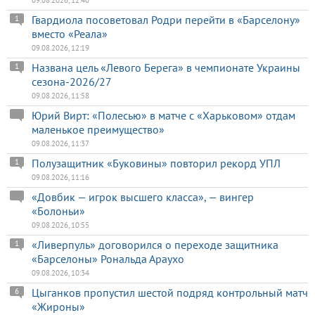
Гвардиола посоветовал Родри перейти в «Барселону»
1
вместо «Реала»
09.08.2026, 12:19
Названа цель «Левого Берега» в чемпионате Украины
1
сезона-2026/27
09.08.2026, 11:58
Юрий Вирт: «Полесью» в матче с «Харьковом» отдам
маленькое преимущество»
09.08.2026, 11:37
Полузащитник «Буковины» повторил рекорд УПЛ
1
09.08.2026, 11:16
«Довбик — игрок высшего класса», — вингер
«Болоньи»
09.08.2026, 10:55
«Ливерпуль» договорился о переходе защитника
1
«Барселоны» Рональда Араухо
09.08.2026, 10:34
Цыганков пропустил шестой подряд контрольный матч
6
«Жироны»