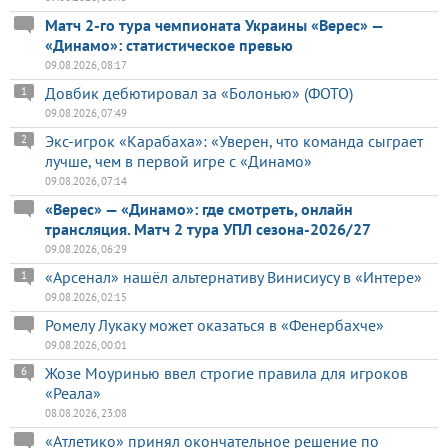
Матч 2-го тура чемпионата Украины «Верес» —
«Динамо»: статистическое превью
09.08.2026, 08:17
Довбик дебютировал за «Болонью» (ФОТО)
1
09.08.2026, 07:49
Экс-игрок «Карабаха»: «Уверен, что команда сыграет
2
лучше, чем в первой игре с «Динамо»
09.08.2026, 07:14
«Верес» — «Динамо»: где смотреть, онлайн
трансляция. Матч 2 тура УПЛ сезона-2026/27
09.08.2026, 06:29
«Арсенал» нашёл альтернативу Винисиусу в «Интере»
1
09.08.2026, 02:15
Ромелу Лукаку может оказаться в «Фенербахче»
09.08.2026, 00:01
Жозе Моуринью ввел строгие правила для игроков
6
«Реала»
08.08.2026, 23:08
«Атлетико» принял окончательное решение по