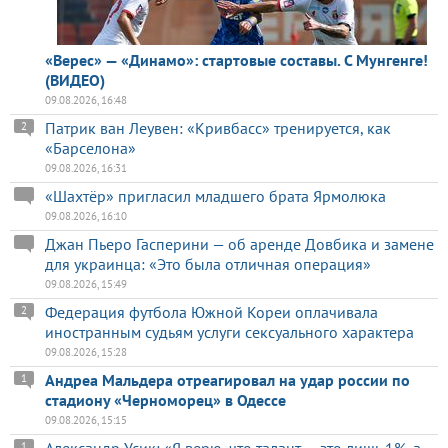
«Верес» — «Динамо»: стартовые составы. С Мунгенге!
(ВИДЕО)
09.08.2026, 16:48
Патрик ван Леувен: «Кривбасс» тренируется, как
2
«Барселона»
09.08.2026, 16:31
«Шахтёр» пригласил младшего брата Ярмолюка
09.08.2026, 16:10
Джан Пьеро Гасперини — об аренде Довбика и замене
для украинца: «Это была отличная операция»
09.08.2026, 15:49
Федерация футбола Южной Кореи оплачивала
2
иностранным судьям услуги сексуального характера
09.08.2026, 15:28
Андреа Мальдера отреагировал на удар россии по
1
стадиону «Черноморец» в Одессе
09.08.2026, 15:15
Александр Усик: «Я верю, что талант — это лишь 1%, а
1