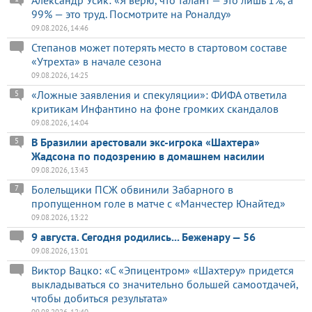
99% — это труд. Посмотрите на Роналду»
09.08.2026, 14:46
Степанов может потерять место в стартовом составе
«Утрехта» в начале сезона
09.08.2026, 14:25
«Ложные заявления и спекуляции»: ФИФА ответила
5
критикам Инфантино на фоне громких скандалов
09.08.2026, 14:04
В Бразилии арестовали экс-игрока «Шахтера»
5
Жадсона по подозрению в домашнем насилии
09.08.2026, 13:43
Болельщики ПСЖ обвинили Забарного в
7
пропущенном голе в матче с «Манчестер Юнайтед»
09.08.2026, 13:22
9 августа. Сегодня родились... Беженару — 56
09.08.2026, 13:01
Виктор Вацко: «С «Эпицентром» «Шахтеру» придется
выкладываться со значительно большей самоотдачей,
чтобы добиться результата»
09.08.2026, 12:40