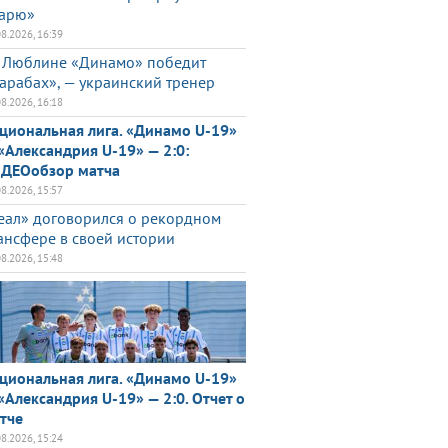
арю»
08.2026, 16:39
 Люблине «Динамо» победит
арабах», — украинский тренер
08.2026, 16:18
циональная лига. «Динамо U-19»
«Александрия U-19» — 2:0:
ДЕОобзор матча
08.2026, 15:57
еал» договорился о рекордном
ансфере в своей истории
08.2026, 15:48
циональная лига. «Динамо U-19»
«Александрия U-19» — 2:0. Отчет о
тче
08.2026, 15:24