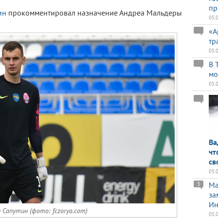
пр
ин
прокомментировал назначение Андреа Мальдеры
05.
«А
тр
05.
В 
мо
05.
Ва
чт
св
05.
Ma
3
за
Ин
 Сапутин (фото: fczorya.com)
05.