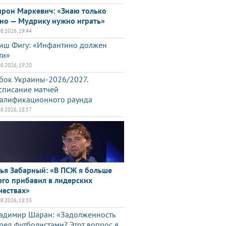
рон Маркевич: «Знаю только
но — Мудрику нужно играть»
08.2026, 19:44
иш Фигу: «Инфантино должен
ти»
08.2026, 19:20
бок Украины-2026/2027.
списание матчей
алификационного раунда
08.2026, 18:57
ья Забарный: «В ПСЖ я больше
его прибавил в лидерских
чествах»
08.2026, 18:33
адимир Шаран: «Задолженность
ред футболистами? Этот вопрос я