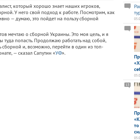
лист, который хорошо знает наших игроков,
Ра
орной. У него свой подход к работе. Посмотрим, как
ту
тивно — думаю, это пойдет на пользу сборной
05.
нтов мечтаю о сборной Украины. Это моя цель, и я
бы туда попасть. Продолжаю работать над собой,
 сборной и, возможно, перейти в один из топ-
нате, — сказал Сапутин «
УФ
».
Пр
«Х
се
05.
13
Пр
«К
то
си
05.