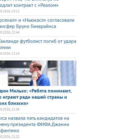
одлит контракт с «Реалом»
08.2026, 23:12
рсенал» и «Ньюкасл» согласовали
ансфер Бруно Гимарайнса
08.2026, 22:44
Таиланде футболист погиб от удара
лнии
08.2026, 22:16
дим Милько: «Ребята понимают,
о играют ради нашей страны и
оих близких»
08.2026, 21:48
rca назвала пять кандидатов на
мену президента ФИФА Джанни
фантино
08.2026, 21:22