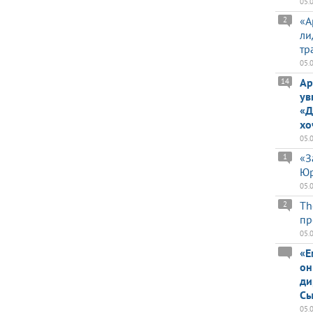
05.
«А
2
ли
тр
05.
Ар
14
ув
«Д
хо
05.
«З
1
Юр
05.
Th
2
пр
05.
«Е
он
ди
Сы
05.