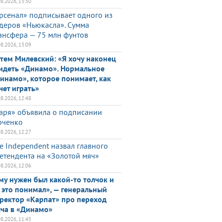
08.2026, 13:30
рсенал» подписывает одного из
деров «Ньюкасла». Сумма
ансфера — 75 млн фунтов
08.2026, 13:09
тем Милевский: «Я хочу наконец
идеть «Динамо». Нормальное
инамо», которое понимает, как
чет играть»
08.2026, 12:48
аря» объявила о подписании
ченко
08.2026, 12:27
e Independent назвал главного
етендента на «Золотой мяч»
08.2026, 12:06
му нужен был какой-то толчок и
 это понимал», — генеральный
ректор «Карпат» про переход
ча в «Динамо»
08.2026, 11:45