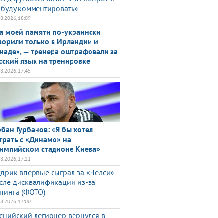
 буду комментировать»
08.2026, 18:09
а моей памяти по-украински
ворили только в Ирландии и
наде», — тренера оштрафовали за
сский язык на тренировке
08.2026, 17:45
рбан Гурбанов: «Я бы хотел
грать с «Динамо» на
импийском стадионе Киева»
08.2026, 17:21
дрик впервые сыграл за «Челси»
сле дисквалификации из-за
пинга (ФОТО)
08.2026, 17:00
снийский легионер вернулся в