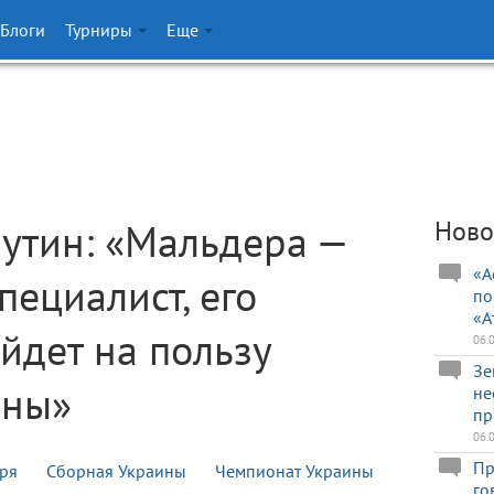
Блоги
Турниры
Еще
утин: «Мальдера —
Ново
«А
пециалист, его
по
«А
йдет на пользу
06.
Зе
ины»
не
пр
06.
Пр
ря
Сборная Украины
Чемпионат Украины
го