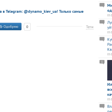
Ми
од
a в Telegram: @dynamo_kiev_ua! Только самые
05.
Лу
Одобряю
Теги
0
уй
05.
Ку
Ра
Кв
05.
1
Ил
вс
ка
05.
Вл
пе