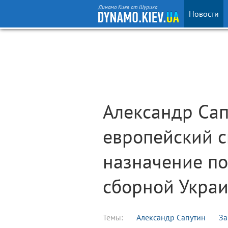
Динамо Киев от Шурика
Новости
Александр Сап
европейский с
назначение по
сборной Укра
Темы:
Александр Сапутин
За