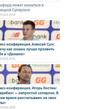
шфорд может оказаться в
рецкой Суперлиге
08.2026, 20:56
есс-конференция. Алексей Сыч:
очу как можно лучше проявить
бя в «Динамо»
08.2026, 20:32
есс-конференция. Игорь Костюк:
арабах» — непростой соперник. В
 же время рассчитываем на свои
лы»
08.2026, 20:08