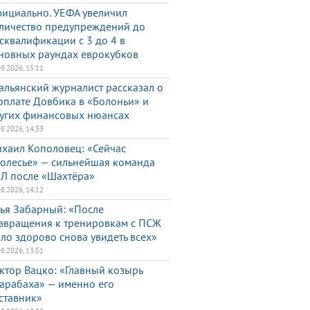
ициально. УЕФА увеличил
личество предупреждений до
сквалификации с 3 до 4 в
новных раундах еврокубков
08.2026, 15:11
альянский журналист рассказал о
рплате Довбика в «Болоньи» и
угих финансовых нюансах
08.2026, 14:33
хаил Кополовец: «Сейчас
олесье» — сильнейшая команда
Л после «Шахтёра»
08.2026, 14:12
ья Забарный: «После
звращения к тренировкам с ПСЖ
ло здорово снова увидеть всех»
08.2026, 13:51
ктор Вацко: «Главный козырь
арабаха» — именно его
ставник»