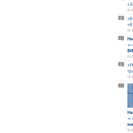
«З
05.
«В
2
«К
05.
На
— 
ВИ
05.
«Р
1
тр
05.
На
— 
ма
05.