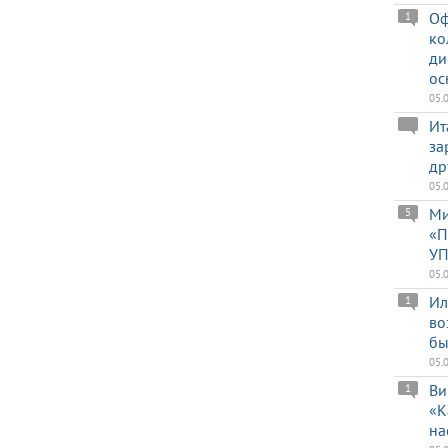
Оф
1
ко
ди
ос
05.
Ит
за
др
05.
Ми
5
«П
УП
05.
Ил
1
во
бы
05.
Ви
1
«К
на