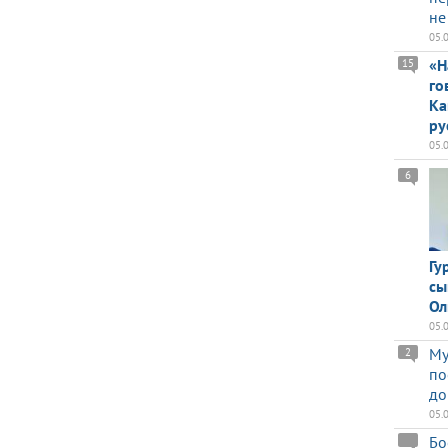
не
05.
«Н
15
го
Ка
ру
05.
6
Гу
сы
Ол
05.
Му
2
по
до
05.
Бо