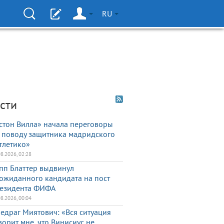
RU
сти
стон Вилла» начала переговоры
 поводу защитника мадридского
тлетико»
08.2026, 02:28
пп Блаттер выдвинул
ожиданного кандидата на пост
езидента ФИФА
08.2026, 00:04
едраг Миятович: «Вся ситуация
ворит мне, что Винисиус не