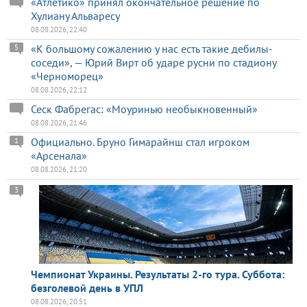
«Атлетико» принял окончательное решение по
Хулиану Альваресу
08.08.2026, 22:40
«К большому сожалению у нас есть такие дебилы-
5
соседи», — Юрий Вирт об ударе русни по стадиону
«Черноморец»
08.08.2026, 22:12
Сеск Фабрегас: «Моуринью необыкновенный»
08.08.2026, 21:46
Официально. Бруно Гимарайнш стал игроком
1
«Арсенала»
08.08.2026, 21:20
3
Чемпионат Украины. Результаты 2-го тура. Суббота:
безголевой день в УПЛ
08.08.2026, 20:51