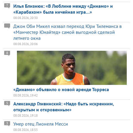
Илья Близнюк: «В Люблине между «Динамо» и
7
«Карабахом» была ничейная игра…»
08.08.2026, 20:30
Джон Оби Микел назвал переход Юри Тилеманса в
«Манчестер Юнайтед» самой выгодной сделкой
летнего окна
08.08.2026, 20:06
8
«Динамо» объявило о новой аренде Торреса
08.08.2026, 19:42
Александр Гливинский: «Надо быть искренним,
5
открытым и откровенным»
08.08.2026, 19:18
Умер отец Лионеля Месси
3
08.08.2026, 18:55