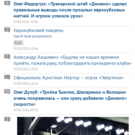
Олег Федорчук: «Тренерский штаб «Динамо» сделал
4
правильные выводы после прошлых еврокубковых
матчей. И игроки усвоили урок»
07.08.2026, 10:56
Єврокубковий тиждень
2
Сергій Гусак (sergiomole1)
Блог
07.08.2026, 10:46
Александр Хацкевич: «Гуцуляк не нашел времени
7
прийти, пожать руку, поблагодарить президента клуба»
07.08.2026, 10:35
Официально. Кристиан Нёргор — игрок «Эвертона»
07.08.2026, 10:14
Олег Дулуб: «Тройка Тымчик, Шапаренко и Волошин
34
очень понравилась — они сразу добавили «Динамо»
скорости»
07.08.2026, 09:53
2