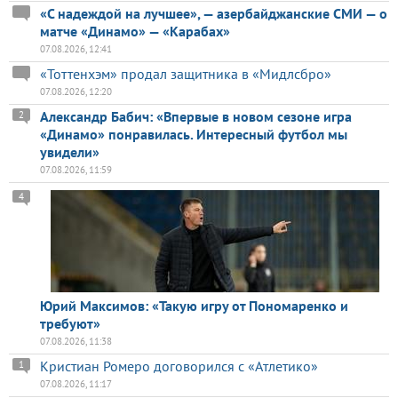
«С надеждой на лучшее», — азербайджанские СМИ — о
матче «Динамо» — «Карабах»
07.08.2026, 12:41
«Тоттенхэм» продал защитника в «Мидлсбро»
07.08.2026, 12:20
Александр Бабич: «Впервые в новом сезоне игра
2
«Динамо» понравилась. Интересный футбол мы
увидели»
07.08.2026, 11:59
4
Юрий Максимов: «Такую игру от Пономаренко и
требуют»
07.08.2026, 11:38
Кристиан Ромеро договорился с «Атлетико»
1
07.08.2026, 11:17