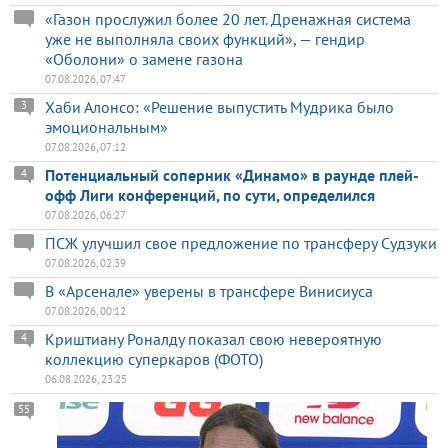
«Газон прослужил более 20 лет. Дренажная система
уже не выполняла своих функций», — гендир
«Оболони» о замене газона
07.08.2026, 07:47
Хаби Алонсо: «Решение выпустить Мудрика было
3
эмоциональным»
07.08.2026, 07:12
Потенциальный соперник «Динамо» в раунде плей-
4
офф Лиги конференций, по сути, определился
07.08.2026, 06:27
ПСЖ улучшил свое предложение по трансферу Судзуки
07.08.2026, 02:39
В «Арсенале» уверены в трансфере Винисиуса
07.08.2026, 00:12
Криштиану Роналду показал свою невероятную
4
коллекцию суперкаров (ФОТО)
06.08.2026, 23:25
55