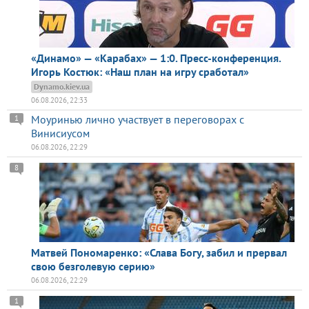
«Динамо» — «Карабах» — 1:0. Пресс-конференция.
Игорь Костюк: «Наш план на игру сработал»
Dynamo.kiev.ua
06.08.2026, 22:33
Моуринью лично участвует в переговорах с
1
Винисиусом
06.08.2026, 22:29
8
Матвей Пономаренко: «Слава Богу, забил и прервал
свою безголевую серию»
06.08.2026, 22:29
1