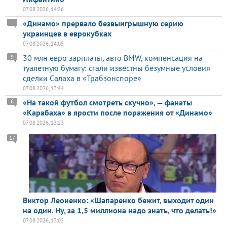
07.08.2026, 14:26
«Динамо» прервало безвыигрышную серию
украинцев в еврокубках
07.08.2026, 14:05
30 млн евро зарплаты, авто BMW, компенсация на
9
туалетную бумагу: стали известны безумные условия
сделки Салаха в «Трабзонспоре»
07.08.2026, 13:44
«На такой футбол смотреть скучно», — фанаты
6
«Карабаха» в ярости после поражения от «Динамо»
07.08.2026, 13:23
17
Виктор Леоненко: «Шапаренко бежит, выходит один
на один. Ну, за 1,5 миллиона надо знать, что делать!»
07.08.2026, 13:02