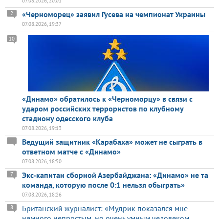
07.08.2026, 20:01
«Черноморец» заявил Гусева на чемпионат Украины
2
07.08.2026, 19:37
10
«Динамо» обратилось к «Черноморцу» в связи с
ударом российских террористов по клубному
стадиону одесского клуба
07.08.2026, 19:13
Ведущий защитник «Карабаха» может не сыграть в
ответном матче с «Динамо»
07.08.2026, 18:50
Экс-капитан сборной Азербайджана: «Динамо» не та
7
команда, которую после 0:1 нельзя обыграть»
07.08.2026, 18:26
Британский журналист: «Мудрик показался мне
8
немного непростым, но очень умным человеком,