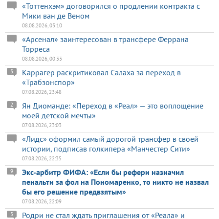
«Тоттенхэм» договорился о продлении контракта с
Мики ван де Веном
08.08.2026, 03:10
«Арсенал» заинтересован в трансфере Феррана
Торреса
08.08.2026, 00:33
Каррагер раскритиковал Салаха за переход в
3
«Трабзонспор»
07.08.2026, 23:48
Ян Диоманде: «Переход в «Реал» — это воплощение
2
моей детской мечты»
07.08.2026, 23:03
«Лидс» оформил самый дорогой трансфер в своей
истории, подписав голкипера «Манчестер Сити»
07.08.2026, 22:35
Экс-арбитр ФИФА: «Если бы рефери назначил
9
пенальти за фол на Пономаренко, то никто не назвал
бы его решение предвзятым»
07.08.2026, 22:09
Родри не стал ждать приглашения от «Реала» и
5