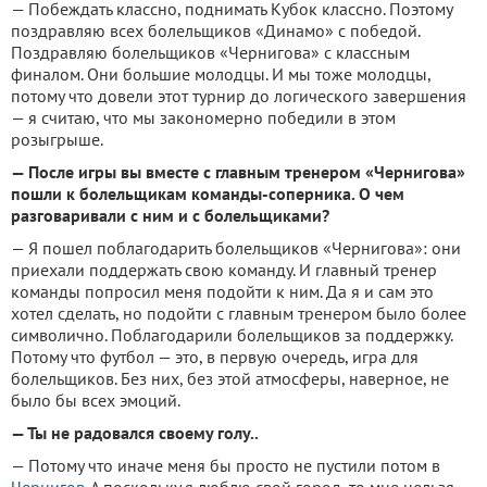
— Побеждать классно, поднимать Кубок классно. Поэтому
поздравляю всех болельщиков «Динамо» с победой.
Поздравляю болельщиков «Чернигова» с классным
финалом. Они большие молодцы. И мы тоже молодцы,
потому что довели этот турнир до логического завершения
— я считаю, что мы закономерно победили в этом
розыгрыше.
— После игры вы вместе с главным тренером «Чернигова»
пошли к болельщикам команды-соперника. О чем
разговаривали с ним и с болельщиками?
— Я пошел поблагодарить болельщиков «Чернигова»: они
приехали поддержать свою команду. И главный тренер
команды попросил меня подойти к ним. Да я и сам это
хотел сделать, но подойти с главным тренером было более
символично. Поблагодарили болельщиков за поддержку.
Потому что футбол — это, в первую очередь, игра для
болельщиков. Без них, без этой атмосферы, наверное, не
было бы всех эмоций.
— Ты не радовался своему голу..
— Потому что иначе меня бы просто не пустили потом в
Чернигов
. А поскольку я люблю свой город, то мне нельзя