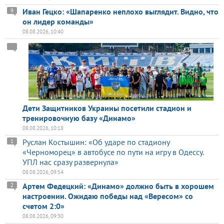
Иван Гецко: «Шапаренко неплохо выглядит. Видно, что
9
он лидер команды»
08.08.2026, 10:40
Дети Защитников Украины посетили стадион и
тренировочную базу «Динамо»
08.08.2026, 10:18
Руслан Костышин: «Об ударе по стадиону
1
«Черноморец» в автобусе по пути на игру в Одессу.
УПЛ нас сразу развернула»
08.08.2026, 09:54
Артем Федецкий: «Динамо» должно быть в хорошем
2
настроении. Ожидаю победы над «Вересом» со
счетом 2:0»
08.08.2026, 09:30