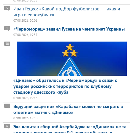
07.08.2026, 20:25
Иван Гецко: «Какой подбор футболистов — такая и
5
игра в еврокубках»
07.08.2026, 20:01
«Черноморец» заявил Гусева на чемпионат Украины
1
07.08.2026, 19:37
10
«Динамо» обратилось к «Черноморцу» в связи с
ударом российских террористов по клубному
стадиону одесского клуба
07.08.2026, 19:13
Ведущий защитник «Карабаха» может не сыграть в
ответном матче с «Динамо»
07.08.2026, 18:50
Экс-капитан сборной Азербайджана: «Динамо» не та
6
команда, которую после 0:1 нельзя обыграть»