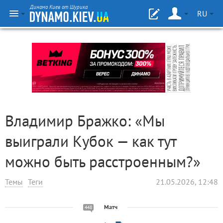
Динамо Киев от Шурика
RU
Владимир Бражко: «Мы
выиграли Кубок — как тут
можно быть расстроенным?»
Темы
Теги
21.05.2026, 12:48
Матч
448