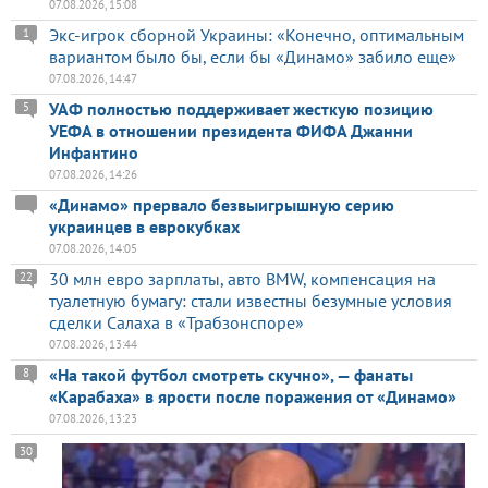
07.08.2026, 15:08
Экс-игрок сборной Украины: «Конечно, оптимальным
1
вариантом было бы, если бы «Динамо» забило еще»
07.08.2026, 14:47
УАФ полностью поддерживает жесткую позицию
5
УЕФА в отношении президента ФИФА Джанни
Инфантино
07.08.2026, 14:26
«Динамо» прервало безвыигрышную серию
украинцев в еврокубках
07.08.2026, 14:05
30 млн евро зарплаты, авто BMW, компенсация на
22
туалетную бумагу: стали известны безумные условия
сделки Салаха в «Трабзонспоре»
07.08.2026, 13:44
«На такой футбол смотреть скучно», — фанаты
8
«Карабаха» в ярости после поражения от «Динамо»
07.08.2026, 13:23
30