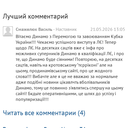
Лучший комментарий
Смажелюк Василь
-
Наставник
21.05.2026 13:05
Вітаємо Динамо з Перемогою та завоюванням Кубка
України!!! Чекаємо успішного виступу в ЛЄ! Тепер
щодо ЛЄ. На десятках сацтів вже є інфа про
можливих суперників Динамо в кваліфікації ЛЄ, і про
те, що Динамо буде сіяними! Повторюю, на десятках
сацтів, навіть на кротовському "тєрріконі" але на
цьому, продинамівському сайті, про це жодного
слова!!! Вибачте але я це не вважаю за нормальне
адже подібні новини цікавлчть вболівальників
Динамо, тому це повинно з'являтись спершу на цьому
сайті! Бкдьте оперативнішими, це шлях до успіху і
популяризації!!!
Читать все комментарии (4)