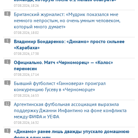
07.08.2026, 18:26
Британский журналист: «Мудрик показался мне
8
немного непростым, но очень умным человеком,
который много думает»
07.08.2026, 18:02
Владимир Бондаренко: «Динамо» просто сильнее
5
«Карабаха»
07.08.2026, 17:38
Официально. Матч «Черноморец» — «Колос»
1
перенесен
07.08.2026, 17:14
Бывший футболист «Ганновера» проиграл
1
конкуренцию Гусеву в «Черноморце»
07.08.2026, 16:53
Аргентинская футбольная ассоциация выразила
12
поддержку Джанни Инфантино на фоне конфликта
между ФИФА и УЕФА
07.08.2026, 16:32
«Динамо» ранее лишь дважды упускало домашнюю
3
фору в один мяч