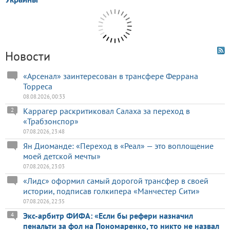
Новости
«Арсенал» заинтересован в трансфере Феррана
Торреса
08.08.2026, 00:33
Каррагер раскритиковал Салаха за переход в
2
«Трабзонспор»
07.08.2026, 23:48
Ян Диоманде: «Переход в «Реал» — это воплощение
моей детской мечты»
07.08.2026, 23:03
«Лидс» оформил самый дорогой трансфер в своей
истории, подписав голкипера «Манчестер Сити»
07.08.2026, 22:35
Экс-арбитр ФИФА: «Если бы рефери назначил
4
пенальти за фол на Пономаренко, то никто не назвал