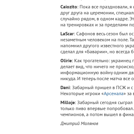
Caiozito
: Пока все праздновали, я
друг друга на церемонии, специал
случайно рядом, в одном кадре. Э
на тренировках и за пределами по
LaScar
: Сафонов весь сезон был 
незаметным человеком на поле. Т
напомнил другого известного укр
сделал для «Баварии», но всегда 
Olirie
: Как трогательно: украинец 
делает вид, что ничего не происх
информационную войну одним дви
никуда. И теперь после матча все
Dani
: Забарный пришел в ПСЖ и с
Некоторые игроки «
Арсенала
» за
Milloje
: Забарный сегодня сыграл 
только пиво впервые попробовал… 
чемпионов, а потом вышел в финал
Дмитрий Малянов