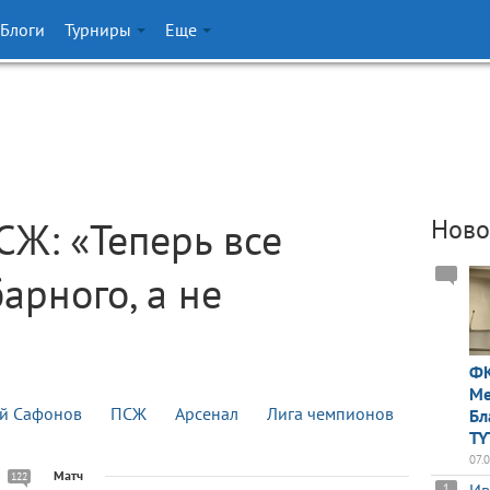
Блоги
Турниры
Еще
Ж: «Теперь все
Ново
арного, а не
ФК
Ме
й Сафонов
ПСЖ
Арсенал
Лига чемпионов
Бл
TY
07.
Матч
122
1