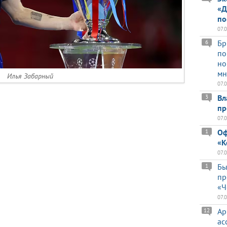
«Д
по
07.
Бр
6
по
но
мн
Илья Забарный
07.
Вл
3
пр
07.
Оф
1
«К
07.
Бы
1
пр
«Ч
07.
Ар
12
ас