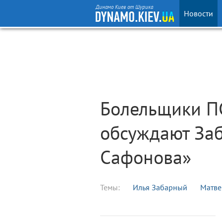
Динамо Киев от Шурика
Новости
Болельщики ПС
обсуждают Заб
Сафонова»
Темы:
Илья Забарный
Матве