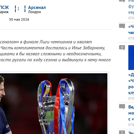
Ив
фу
ПСЖ
Арсенал
ев
ариж
Лондон
07.
30 мая 2026
«Ч
че
07.
сеналом» в финале Лиги чемпионов и хвалят
 Часть комплиментов досталась и Илье Забарному,
6
иками я бы назвал сложными и неоднозначными,
асто ругали по ходу сезона и выдвинули к нему много
«Д
«Ч
ро
кл
07.
Ве
мо
с 
07.
Эк
5