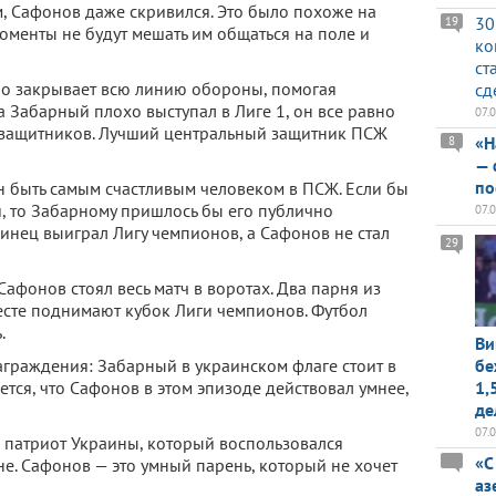
, Сафонов даже скривился. Это было похоже на
30
19
оменты не будут мешать им общаться на поле и
ко
ст
льно закрывает всю линию обороны, помогая
сд
 Забарный плохо выступал в Лиге 1, он все равно
07.
 защитников. Лучший центральный защитник ПСЖ
«Н
8
— 
по
н быть самым счастливым человеком в ПСЖ. Если бы
и, то Забарному пришлось бы его публично
07.
раинец выиграл Лигу чемпионов, а Сафонов не стал
29
Сафонов стоял весь матч в воротах. Два парня из
есте поднимают кубок Лиги чемпионов. Футбол
.
Ви
граждения: Забарный в украинском флаге стоит в
бе
ется, что Сафонов в этом эпизоде действовал умнее,
1,
де
07.
 патриот Украины, который воспользовался
«С
е. Сафонов — это умный парень, который не хочет
аз