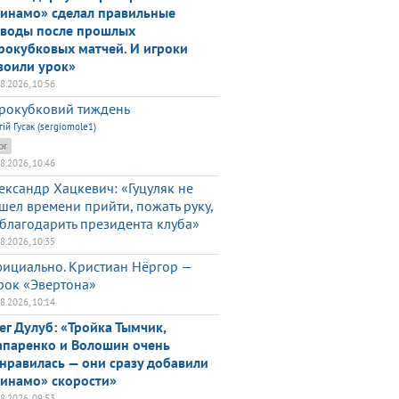
инамо» сделал правильные
воды после прошлых
рокубковых матчей. И игроки
воили урок»
08.2026, 10:56
рокубковий тиждень
гій Гусак (sergiomole1)
ог
08.2026, 10:46
ександр Хацкевич: «Гуцуляк не
шел времени прийти, пожать руку,
благодарить президента клуба»
08.2026, 10:35
ициально. Кристиан Нёргор —
рок «Эвертона»
08.2026, 10:14
ег Дулуб: «Тройка Тымчик,
паренко и Волошин очень
нравилась — они сразу добавили
инамо» скорости»
08.2026, 09:53