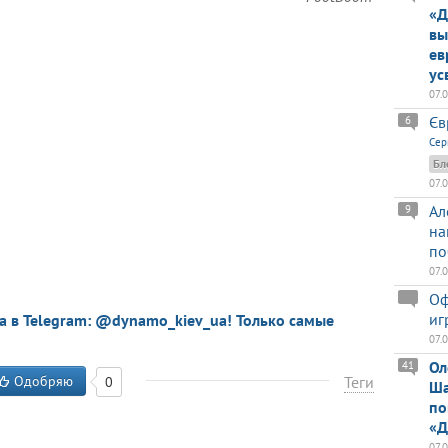
«Д
вы
ев
ус
07.
Єв
6
Сер
Бл
07.
Ал
9
на
по
07.
Оф
иг
a в Telegram: @dynamo_kiev_ua! Только самые
07.
Ол
41
Одобряю
Теги
0
Ша
по
«Д
07.