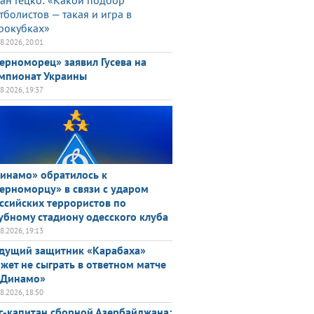
ан Гецко: «Какой подбор
тболистов — такая и игра в
рокубках»
08.2026, 20:01
ерноморец» заявил Гусева на
мпионат Украины
08.2026, 19:37
инамо» обратилось к
ерноморцу» в связи с ударом
ссийских террористов по
убному стадиону одесского клуба
08.2026, 19:13
дущий защитник «Карабаха»
жет не сыграть в ответном матче
«Динамо»
08.2026, 18:50
с-капитан сборной Азербайджана: