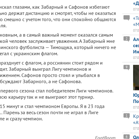
«Д
 искал глазами, как Забарный и Сафонов избегают
07.
ьно держат дистанцию и смотрят, чтобы не оказаться
«Т
то смешно с учетом того, что они спокойно общаются
«М
ля.
07.
основным, а в самый важный момент оказался самым
Ал
2
акой человек заслуживает уважения. А Забарный мне
се
аинского футболиста — Тимощука, который ничего не
Ин
бегал с украинским флагом.
07.
празднует с флагом, а россиянин стоит рядом и
9
одит. Забарный выиграл Лигу чемпионов и
жением. Сафонов просто стоял и улыбался в
 обсуждают Забарного, а не Сафонова.
 первого сезона стал победителем Лиги чемпионов.
Юр
 всю карьеру так и не выиграют этот турнир.
По
15 минут и стал чемпионом Европы. Я в 23 года
07.
Парень за весь сезон почти не играл в Лиге
Кр
1
е и сразу чемпион.
«А
07.
Ол
6
FootBoom