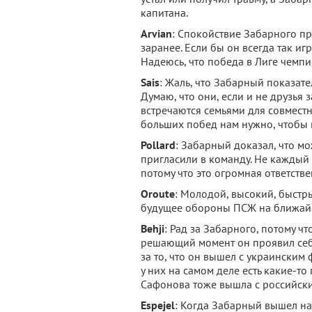
капитана.
Arvian
: Спокойствие Забарного пр
заранее. Если бы он всегда так иг
Надеюсь, что победа в Лиге чемпи
Sais
: Жаль, что Забарный показат
Думаю, что они, если и не друзья
встречаются семьями для совмест
больших побед нам нужно, чтобы 
Pollard
: Забарный доказал, что мо
пригласили в команду. Не каждый
потому что это огромная ответств
Oroute
: Молодой, высокий, быстр
будущее обороны ПСЖ на ближайш
Behji
: Рад за Забарного, потому чт
решающий момент он проявил себ
за то, что он вышел с украинским
у них на самом деле есть какие-то 
Сафонова тоже вышла с российски
Espejel
: Когда Забарный вышел на