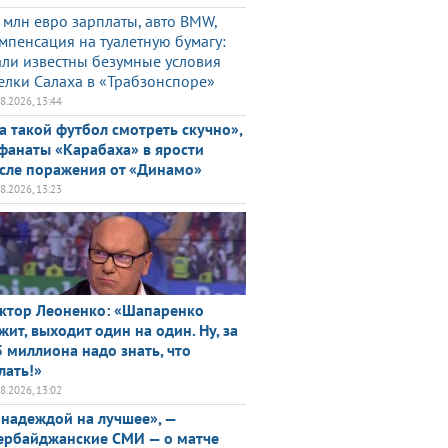
 млн евро зарплаты, авто BMW,
мпенсация на туалетную бумагу:
али известны безумные условия
елки Салаха в «Трабзонспоре»
08.2026, 13:44
а такой футбол смотреть скучно»,
фанаты «Карабаха» в ярости
сле поражения от «Динамо»
08.2026, 13:23
ктор Леоненко: «Шапаренко
жит, выходит один на один. Ну, за
5 миллиона надо знать, что
лать!»
08.2026, 13:02
 надеждой на лучшее», —
ербайджанские СМИ — о матче