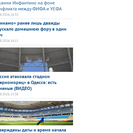
анни Инфантино на фоне
нфликта между ФИФА и УЕФА
08.2026, 16:32
инамо» ранее лишь дважды
ускало домашнюю фору в один
ч
08.2026, 16:11
ссия атаковала стадион
ерноморец» в Одессе: есть
неные (ВИДЕО)
08.2026, 15:38
верждены даты и время начала