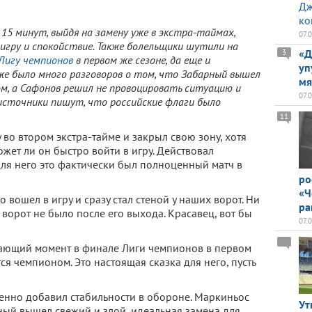
Дж
ко
 15 минут, выйдя на замену уже в экстра-таймах,
07.
гру и спокойствие. Также болельщики шутили на
«Д
3
Лигу чемпионов
в первом же сезоне, да еще и
уп
кже было много разговоров о том, что Забарный вышел
мя
ом, а Сафонов решил не провоцировать ситуацию и
07.
источники пишут, что российские флаги было
11
 во втором экстра-тайме и закрыл свою зону, хотя
ожет ли он быстро войти в игру. Действовал
Для него это фактически был полноценный матч в
ро
«Ч
 вошел в игру и сразу стал стеной у наших ворот. Ни
ра
ворот не было после его выхода. Красавец, вот бы
07.
ающий момент в финале Лиги чемпионов в первом
ся чемпионом. Это настоящая сказка для него, пусть
енно добавил стабильности в обороне. Маркиньос
Ут
рный вышел свежий и злой, идеальная замена для