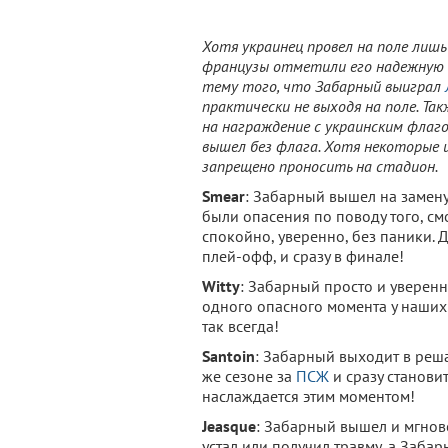
Хотя украинец провел на поле лишь
французы отметили его надежную и
тему того, что Забарный выиграл
практически не выходя на поле. Та
на награждение с украинским флаг
вышел без флага. Хотя некоторые 
запрещено проносить на стадион.
Smear
: Забарный вышел на замену
были опасения по поводу того, см
спокойно, уверенно, без паники. 
плей-офф, и сразу в финале!
Witty
: Забарный просто и уверенно
одного опасного момента у наших 
так всегда!
Santoin
: Забарный выходит в реш
же сезоне за
ПСЖ
и сразу становит
наслаждается этим моментом!
Jeasque
: Забарный вышел и мгнов
устал или получил травму, а Заба