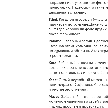
награждение с украинским флагом
провокацию. Надеюсь, что такие м
действовать слаженно.
Slimi
: Когда он играет, он буква
партнерам по команде. Даже когда
выглядел хорошо на фоне других
после Маркиньоса.
Palomo
: Забарный сегодня долже
Сафонов отбил хоть один пенальт
поздравлять и обнимать. А так ук
героем команды.
Kara
: Забарный вышел на замену, 
воюющих стран, но все же они вм
выше политики, так и должно быть
Yode
: Самый неудобный момент на
пяти метрах от Сафонова. Мне каж
и многие это отмечают.
Maves
: Забарный — это настоящий
моментом напомнить о своей стран
лишних проблем и провокаций.