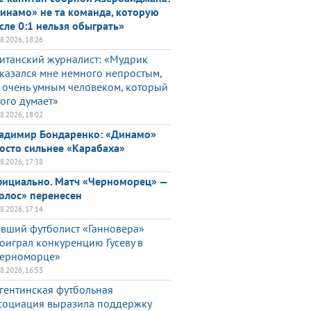
инамо» не та команда, которую
сле 0:1 нельзя обыграть»
08.2026, 18:26
итанский журналист: «Мудрик
казался мне немного непростым,
 очень умным человеком, который
ого думает»
08.2026, 18:02
адимир Бондаренко: «Динамо»
осто сильнее «Карабаха»
08.2026, 17:38
ициально. Матч «Черноморец» —
олос» перенесен
08.2026, 17:14
вший футболист «Ганновера»
оиграл конкуренцию Гусеву в
ерноморце»
08.2026, 16:53
гентинская футбольная
социация выразила поддержку