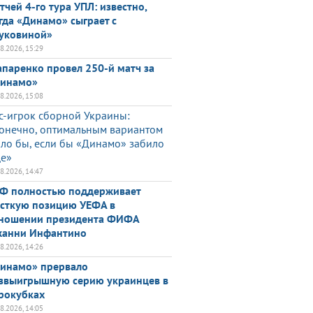
тчей 4-го тура УПЛ: известно,
гда «Динамо» сыграет с
уковиной»
08.2026, 15:29
паренко провел 250-й матч за
инамо»
08.2026, 15:08
с-игрок сборной Украины:
онечно, оптимальным вариантом
ло бы, если бы «Динамо» забило
е»
08.2026, 14:47
Ф полностью поддерживает
сткую позицию УЕФА в
ношении президента ФИФА
анни Инфантино
08.2026, 14:26
инамо» прервало
звыигрышную серию украинцев в
рокубках
08.2026, 14:05