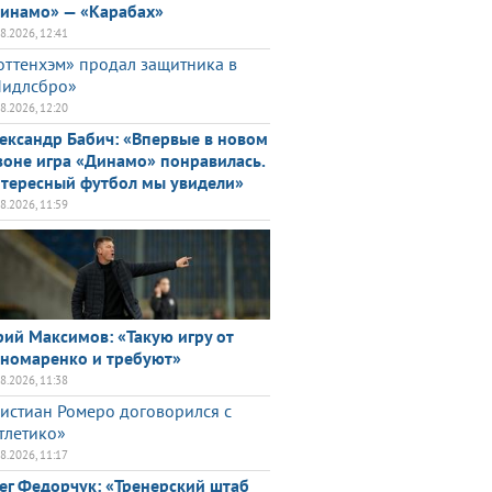
инамо» — «Карабах»
08.2026, 12:41
оттенхэм» продал защитника в
идлсбро»
08.2026, 12:20
ександр Бабич: «Впервые в новом
зоне игра «Динамо» понравилась.
тересный футбол мы увидели»
08.2026, 11:59
ий Максимов: «Такую игру от
номаренко и требуют»
08.2026, 11:38
истиан Ромеро договорился с
тлетико»
08.2026, 11:17
ег Федорчук: «Тренерский штаб