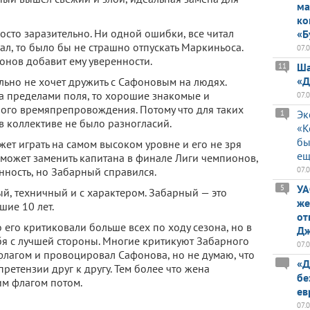
ма
ко
осто заразительно. Ни одной ошибки, все читал
«Б
рал, то было бы не страшно отпускать Маркиньоса.
07.
онов добавит ему уверенности.
Ша
11
«Д
ельно не хочет дружить с Сафоновым на людях.
 за пределами поля, то хорошие знакомые и
07.
ного времяпрепровождения. Потому что для таких
Эк
1
в коллективе не было разногласий.
«К
бы
жет играть на самом высоком уровне и его не зря
ещ
 может заменить капитана в финале Лиги чемпионов,
енность, но Забарный справился.
07.
УА
5
ый, техничный и с характером. Забарный — это
же
ие 10 лет.
от
о его критиковали больше всех по ходу сезона, но в
Дж
я с лучшей стороны. Многие критикуют Забарного
07.
 флагом и провоцировал Сафонова, но не думаю, что
«Д
претензии друг к другу. Тем более что жена
бе
м флагом потом.
ев
07.