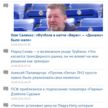
2
Олег Саленко: «Футбола в матче «Верес» — «Динамо»
было мало»
10.08.2026, 07:49
Марку Силва — о возможном уходе Трубина: «Что
касается трансферного рынка, он не влияет на мои
решения как тренера»
10.08.2026, 07:14
Алексей Паламарчук: «Против «Гента» ЛНЗ просто
нужно было реализовать свои моменты»
10.08.2026, 06:29
ПСЖ приблизился к подписанию голкипера «Пармы»
1
Дзайона Судзуки
10.08.2026, 04:23
«Челси» установил цену на Педру Нету, которым