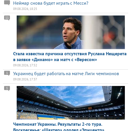
Неймар снова будет играть с Месси?
09.08.2026, 18:25
11
Стала известна причина отсутствия Руслана Нещерета
в заявке «Динамо» на матч с «Вересом»
09.08.2026, 17:52
Украинец будет работать на матче Лиги чемпионов
1
09.08.2026, 17:37
1
Чемпионат Украины. Результаты 2-го тура.
Воскресенье: «Шахтер» одолел «Эпицентр»,