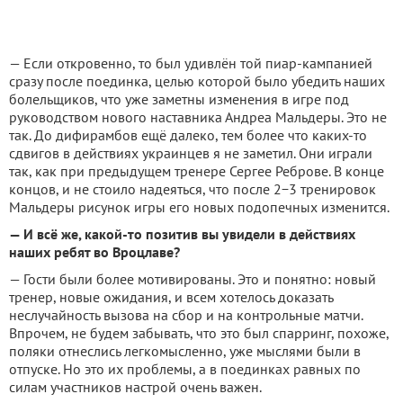
— Если откровенно, то был удивлён той пиар-кампанией
сразу после поединка, целью которой было убедить наших
болельщиков, что уже заметны изменения в игре под
руководством нового наставника Андреа Мальдеры. Это не
так. До дифирамбов ещё далеко, тем более что каких-то
сдвигов в действиях украинцев я не заметил. Они играли
так, как при предыдущем тренере Сергее Реброве. В конце
концов, и не стоило надеяться, что после 2−3 тренировок
Мальдеры рисунок игры его новых подопечных изменится.
— И всё же, какой-то позитив вы увидели в действиях
наших ребят во Вроцлаве?
— Гости были более мотивированы. Это и понятно: новый
тренер, новые ожидания, и всем хотелось доказать
неслучайность вызова на сбор и на контрольные матчи.
Впрочем, не будем забывать, что это был спарринг, похоже,
поляки отнеслись легкомысленно, уже мыслями были в
отпуске. Но это их проблемы, а в поединках равных по
силам участников настрой очень важен.