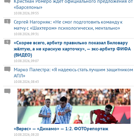
Кристиан Ромеро ждет официального предложения от
«Барселоны»
10.08.2026, 09:55
Сергей Нагорняк: «Не смог подготовить команду к
1
матчу с «Шахтером» психологически, ментально»
10.08.2026, 09:31
«Скорее всего, арбитр правильно показал Биловару
9
жёлтую, а не красную карточку», — экс-арбитр ФИФА
(ВИДЕО)
10.08.2026, 09:07
Марко Палестра: «Я надеюсь стать лучшим защитником
АПЛ»
10.08.2026, 08:43
«Верес» — «Динамо» — 1:2. ФОТОрепортаж
10.08.2026, 08:20