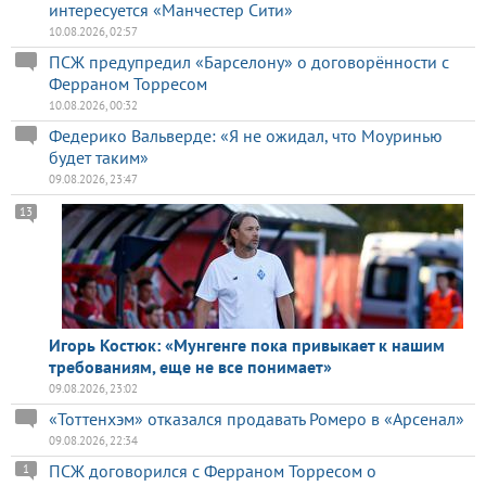
интересуется «Манчестер Сити»
10.08.2026, 02:57
ПСЖ предупредил «Барселону» о договорённости с
Ферраном Торресом
10.08.2026, 00:32
Федерико Вальверде: «Я не ожидал, что Моуринью
будет таким»
09.08.2026, 23:47
13
Игорь Костюк: «Мунгенге пока привыкает к нашим
требованиям, еще не все понимает»
09.08.2026, 23:02
«Тоттенхэм» отказался продавать Ромеро в «Арсенал»
09.08.2026, 22:34
ПСЖ договорился с Ферраном Торресом о
1