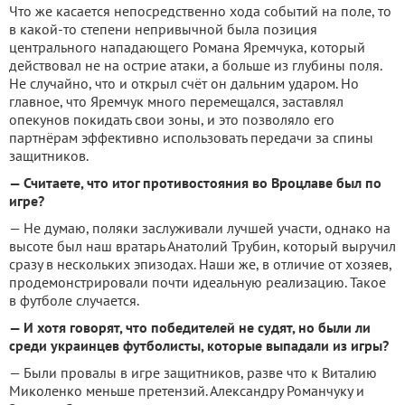
Что же касается непосредственно хода событий на поле, то
в какой-то степени непривычной была позиция
центрального нападающего Романа Яремчука, который
действовал не на острие атаки, а больше из глубины поля.
Не случайно, что и открыл счёт он дальним ударом. Но
главное, что Яремчук много перемещался, заставлял
опекунов покидать свои зоны, и это позволяло его
партнёрам эффективно использовать передачи за спины
защитников.
— Считаете, что итог противостояния во Вроцлаве был по
игре?
— Не думаю, поляки заслуживали лучшей участи, однако на
высоте был наш вратарь Анатолий Трубин, который выручил
сразу в нескольких эпизодах. Наши же, в отличие от хозяев,
продемонстрировали почти идеальную реализацию. Такое
в футболе случается.
— И хотя говорят, что победителей не судят, но были ли
среди украинцев футболисты, которые выпадали из игры?
— Были провалы в игре защитников, разве что к Виталию
Миколенко меньше претензий. Александру Романчуку и