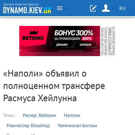
Динамо Киев от Шурика
RU
«Наполи» объявил о
полноценном трансфере
Расмуса Хейлунна
Темы:
Расмус Хейлунн
Наполи
Манчестер Юнайтед
Чемпионат Англии