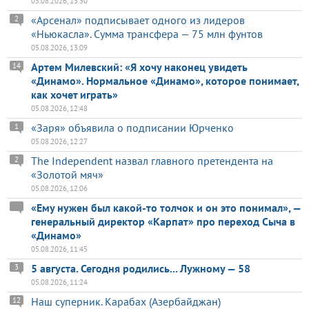
05.08.2026, 13:30
«Арсенал» подписывает одного из лидеров
2
«Ньюкасла». Сумма трансфера — 75 млн фунтов
05.08.2026, 13:09
Артем Милевский: «Я хочу наконец увидеть
14
«Динамо». Нормальное «Динамо», которое понимает,
как хочет играть»
05.08.2026, 12:48
«Заря» объявила о подписании Юрченко
1
05.08.2026, 12:27
The Independent назвал главного претендента на
2
«Золотой мяч»
05.08.2026, 12:06
«Ему нужен был какой-то толчок и он это понимал», —
генеральный директор «Карпат» про переход Сыча в
«Динамо»
05.08.2026, 11:45
5 августа. Сегодня родились... Лужному — 58
3
05.08.2026, 11:24
Наш суперник. Карабах (Азербайджан)
12