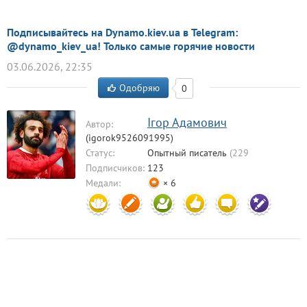
Подписывайтесь на Dynamo.kiev.ua в Telegram:
@dynamo_kiev_ua! Только самые горячие новости
03.06.2026, 22:35
Одобряю
0
Ігор Адамович
Автор:
(igorok9526091995)
Статус:
Опытный писатель
(229
комментариев)
Подписчиков:
123
Медали:
× 6