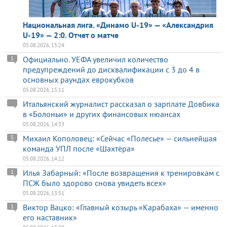
Национальная лига. «Динамо U-19» — «Александрия
U-19» — 2:0. Отчет о матче
05.08.2026, 15:24
Официально. УЕФА увеличил количество
1
предупреждений до дисквалификации с 3 до 4 в
основных раундах еврокубков
05.08.2026, 15:11
Итальянский журналист рассказал о зарплате Довбика
в «Болоньи» и других финансовых нюансах
05.08.2026, 14:33
Михаил Кополовец: «Сейчас «Полесье» — сильнейшая
5
команда УПЛ после «Шахтёра»
05.08.2026, 14:12
Илья Забарный: «После возвращения к тренировкам с
1
ПСЖ было здорово снова увидеть всех»
05.08.2026, 13:51
Виктор Вацко: «Главный козырь «Карабаха» — именно
1
его наставник»