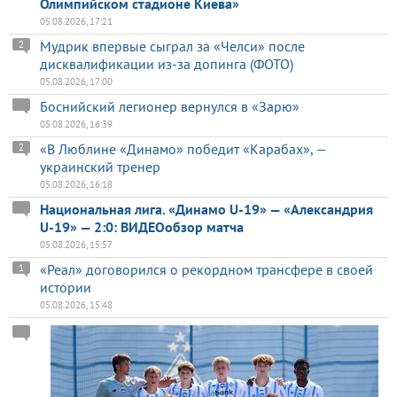
Олимпийском стадионе Киева»
05.08.2026, 17:21
Мудрик впервые сыграл за «Челси» после
2
дисквалификации из-за допинга (ФОТО)
05.08.2026, 17:00
Боснийский легионер вернулся в «Зарю»
05.08.2026, 16:39
«В Люблине «Динамо» победит «Карабах», —
2
украинский тренер
05.08.2026, 16:18
Национальная лига. «Динамо U-19» — «Александрия
U-19» — 2:0: ВИДЕОобзор матча
05.08.2026, 15:57
«Реал» договорился о рекордном трансфере в своей
1
истории
05.08.2026, 15:48