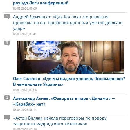
раунда Лиги конференций
06.08.2026, 08:09
Андрей Демченко: «Для Костюка это реальная
1
проверка на его профпригодность и умение держать
удар»
06.08.2026, 07:41
3
Олег Саленко: «Где мы видели уровень Пономаренко?
В чемпионате Украины»
06.08.2026, 07:06
Александр Алиев: «Фаворита в паре «Динамо» —
2
«Карабах» нет»
06.08.2026, 06:21
«Астон Вилла» начала переговоры по поводу
защитника мадридского «Атлетико»
06.08.2026, 02:28