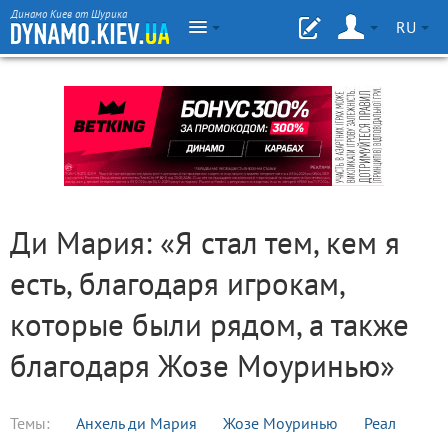
Динамо Киев от Шурика
RU
Ди Мария: «Я стал тем, кем я
есть, благодаря игрокам,
которые были рядом, а также
благодаря Жозе Моуринью»
Темы:
Анхель ди Мария
Жозе Моуринью
Реал