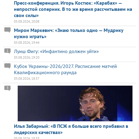
Пресс-конференция. Игорь Костюк: «Карабах» —
непростой соперник. В то же время рассчитываем на
свои силы»
05.08.2026, 20:08
Мирон Маркевич: «Знаю только одно — Мудрику
нужно играть»
05.08.2026, 19:44
Луиш Фигу: «Инфантино должен уйти»
1
05.08.2026, 19:20
Кубок Украины-2026/2027. Расписание матчей
Квалификационного раунда
05.08.2026, 18:57
3
Илья Забарный: «В ПСЖ я больше всего прибавил в
лидерских качествах»
05.08.2026, 18:33