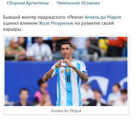
Сборная Аргентины
Чемпионат Испании
Бывший вингер мадридского «Реала»
Анхель ди Мария
оценил влияние
Жозе Моуринью
на развитие своей
карьеры.
Анхель ди Мария