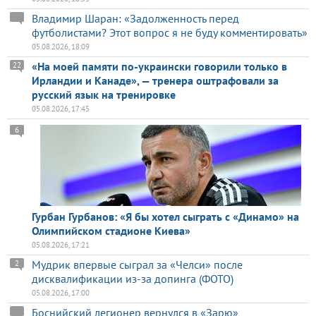
Владимир Шаран: «Задолженность перед
футболистами? Этот вопрос я не буду комментировать»
05.08.2026, 18:09
«На моей памяти по-украински говорили только в
22
Ирландии и Канаде», — тренера оштрафовали за
русский язык на тренировке
05.08.2026, 17:45
6
Гурбан Гурбанов: «Я бы хотел сыграть с «Динамо» на
Олимпийском стадионе Киева»
05.08.2026, 17:21
Мудрик впервые сыграл за «Челси» после
2
дисквалификации из-за допинга (ФОТО)
05.08.2026, 17:00
Боснийский легионер вернулся в «Зарю»