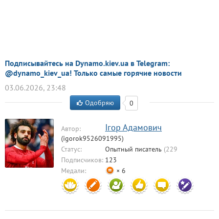
Подписывайтесь на Dynamo.kiev.ua в Telegram:
@dynamo_kiev_ua! Только самые горячие новости
03.06.2026, 23:48
Одобряю
0
Ігор Адамович
Автор:
(igorok9526091995)
Статус:
Опытный писатель
(229
комментариев)
Подписчиков:
123
Медали:
× 6