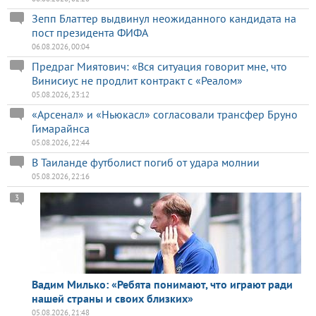
Зепп Блаттер выдвинул неожиданного кандидата на
пост президента ФИФА
06.08.2026, 00:04
Предраг Миятович: «Вся ситуация говорит мне, что
Винисиус не продлит контракт с «Реалом»
05.08.2026, 23:12
«Арсенал» и «Ньюкасл» согласовали трансфер Бруно
Гимарайнса
05.08.2026, 22:44
В Таиланде футболист погиб от удара молнии
05.08.2026, 22:16
3
Вадим Милько: «Ребята понимают, что играют ради
нашей страны и своих близких»
05.08.2026, 21:48