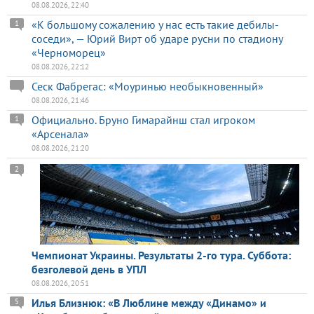
08.08.2026, 22:40
«К большому сожалению у нас есть такие дебилы-
1
соседи», — Юрий Вирт об ударе русни по стадиону
«Черноморец»
08.08.2026, 22:12
Сеск Фабрегас: «Моуринью необыкновенный»
08.08.2026, 21:46
Официально. Бруно Гимарайнш стал игроком
1
«Арсенала»
08.08.2026, 21:20
2
Чемпионат Украины. Результаты 2-го тура. Суббота:
безголевой день в УПЛ
08.08.2026, 20:51
Илья Близнюк: «В Люблине между «Динамо» и
5