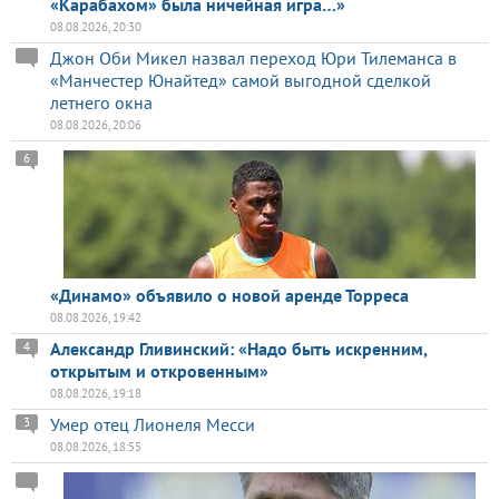
«Карабахом» была ничейная игра…»
08.08.2026, 20:30
Джон Оби Микел назвал переход Юри Тилеманса в
«Манчестер Юнайтед» самой выгодной сделкой
летнего окна
08.08.2026, 20:06
6
«Динамо» объявило о новой аренде Торреса
08.08.2026, 19:42
Александр Гливинский: «Надо быть искренним,
4
открытым и откровенным»
08.08.2026, 19:18
Умер отец Лионеля Месси
3
08.08.2026, 18:55