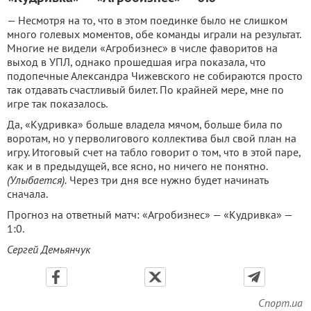
— Несмотря на то, что в этом поединке было не слишком
много голевых моментов, обе команды играли на результат.
Многие не видели «Агробизнес» в числе фаворитов на
выход в УПЛ, однако прошедшая игра показала, что
подопечные Александра Чижевского не собираются просто
так отдавать счастливый билет. По крайней мере, мне по
игре так показалось.
Да, «Кудривка» больше владела мячом, больше била по
воротам, но у перволигового коллектива был свой план на
игру. Итоговый счет на табло говорит о том, что в этой паре,
как и в предыдущей, все ясно, но ничего не понятно.
(Улыбается).
Через три дня все нужно будет начинать
сначала.
Прогноз на ответный матч: «Агробизнес» — «Кудривка» —
1:0.
Сергей Демьянчук
Спорт.ua