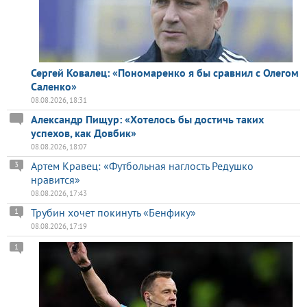
Сергей Ковалец: «Пономаренко я бы сравнил с Олегом
Саленко»
08.08.2026, 18:31
Александр Пищур: «Хотелось бы достичь таких
успехов, как Довбик»
08.08.2026, 18:07
Артем Кравец: «Футбольная наглость Редушко
3
нравится»
08.08.2026, 17:43
Трубин хочет покинуть «Бенфику»
1
08.08.2026, 17:19
1