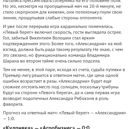
пытались прессинговать соперника на его половине поля.
Но это, несмотря на пропущенный мяч на 20-й минуте, не
стало сюрпризом для киевлян, они потихоньку гнули свою
линию, прощупывая слабые стороны оппонента.
И уже после перерыва игра кардинально поменялась.
«Левый берег» включил скорость, гости выглядела острее.
Гол, забитый Викентием Волошин стал ярким
подтверждением этого. Более того, «Александрия» на мой
взгляд, должна быть рада такому результату. Не знаю, с чем
это связано, но функционально команда Владимира
Шарана во втором тайме очень сильно подсела.
Тем не менее, в этой паре, исходя из счета, судьба путевки в
Премьер-лигу решится в ответном матче, где цена одной
ошибки возрастает в разы. «Александрии» будет еще
сложнее отстоять место под солнцем, поскольку трибуны
будут на стороне «Левого берега», да и сама первая игра
возводит подопечных Александра Рябоконя в роль
фаворита.
Прогноз на ответный матч: «Левый берег» — «Александрия»
— 1:0
.
«Кудривка» — «Агробизнес» — 0:0