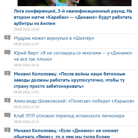
Лига конференций, 3-й квалификационный раунд. На
втором матче «Карабах» — «Динамо» будут работать
арбитры из Англии
08.08.2026, 16:58
Мудрик может вернуться в «Шахтёр»
3
08.08.2026, 16:37
Юрий Вирт: «Я не соглашусь со многими — у «Динамо»
не все так плохо»
08.08.2026, 16:16
Михаил Кополовец: «После войны наши бетонные
1
заводы должны работать круглосуточно, чтобы ту
страну просто забетонировать»
08.08.2026, 15:55
Александр Шовковский: «Полесье» победит «Харьков»
1
08.08.2026, 15:34
Клуб УПЛ отложил переход испанского легионера
08.08.2026, 15:13
Михаил Кополовец: «Если «Динамо» не сможет
2
обыграть «Верес», то о чем мы тогда будем