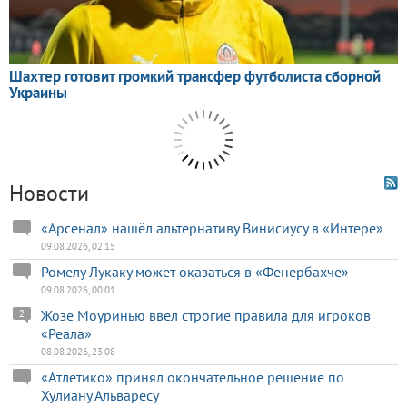
Новости
«Арсенал» нашёл альтернативу Винисиусу в «Интере»
09.08.2026, 02:15
Ромелу Лукаку может оказаться в «Фенербахче»
09.08.2026, 00:01
Жозе Моуринью ввел строгие правила для игроков
2
«Реала»
08.08.2026, 23:08
«Атлетико» принял окончательное решение по
Хулиану Альваресу