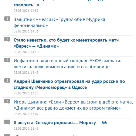
говорить...»
08.08.2026, 14:52
Защитник «Челси»: «Трудолюбие Мудрика
1
феноменально»
08.08.2026, 14:31
Стало известно, кто будет комментировать матч
3
«Верес» — «Динамо»
08.08.2026, 14:10
Инфантино влип в новый скандал: УЕФА выплатил
3
шестизначную компенсацию его любовнице
08.08.2026, 13:49
Андрей Шевченко отреагировал на удар россии по
3
стадиону «Черноморец» в Одессе
08.08.2026, 13:28
Игорь Цыганик: «Если «Верес» выстоит в дебюте матча,
1
«Динамо» все равно дожмет их во втором тайме»
08.08.2026, 13:07
8 августа. Сегодня родились... Морозу — 56
08.08.2026, 12:46