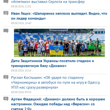
«Атлетико» выставил Серлота на трансфер
08.08.2026, 11:01
Иван Гецко: «Шапаренко неплохо выглядит. Видно, что
12
он лидер команды»
08.08.2026, 10:40
Дети Защитников Украины посетили стадион и
тренировочную базу «Динамо»
08.08.2026, 10:18
Руслан Костышин: «Об ударе по стадиону
1
«Черноморец» в автобусе по пути на игру в Одессу.
УПЛ нас сразу развернула»
08.08.2026, 09:54
Артем Федецкий: «Динамо» должно быть в хорошем
8
настроении. Ожидаю победы над «Вересом» со
счетом 2:0»