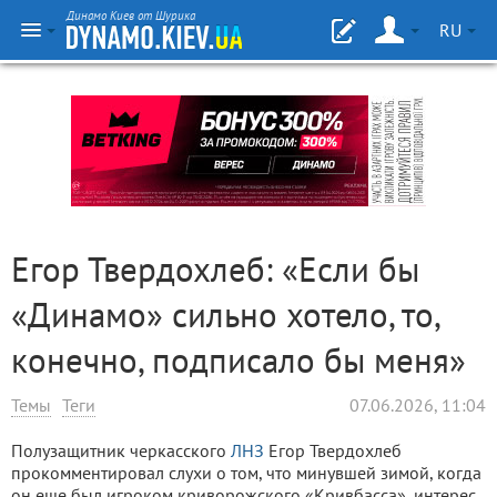
Динамо Киев от Шурика
RU
Егор Твердохлеб: «Если бы
«Динамо» сильно хотело, то,
конечно, подписало бы меня»
Темы
Теги
07.06.2026, 11:04
Полузащитник черкасского
ЛНЗ
Егор Твердохлеб
прокомментировал слухи о том, что минувшей зимой, когда
он еще был игроком криворожского «Кривбасса», интерес