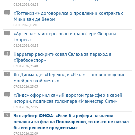
08.08.2026, 06:28
«Тоттенхэм» договорился о продлении контракта с
Мики ван де Веном
08.08.2026, 03:10
«Арсенал» заинтересован в трансфере Феррана
Торреса
08.08.2026, 00:33
Каррагер раскритиковал Салаха за переход в
3
«Трабзонспор»
07.08.2026, 23:48
Ян Диоманде: «Переход в «Реал» — это воплощение
2
моей детской мечты»
07.08.2026, 23:03
«Лидс» оформил самый дорогой трансфер в своей
истории, подписав голкипера «Манчестер Сити»
07.08.2026, 22:35
Экс-арбитр ФИФА: «Если бы рефери назначил
9
пенальти за фол на Пономаренко, то никто не назвал
бы его решение предвзятым»
07.08.2026, 22:09